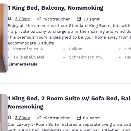
1 King Bed, Balcony, Nonsmoking
3 Gäste
Nichtraucher
30 sqmt
30 Quadratmeter
Enjoy all the amenities of our Standard King Room, but with
- a private balcony to charge up in the morning and wind d
This premium room is designed to be your home away from
accommodate 3 adults.
Kostenfreies WLAN
Balkon
Schl
TV (Kabel/Satellit)
Schreibtisch mit ergonomischem Stuhl
Ha
Zimmerdetails
1 King Bed, 2 Room Suite w/ Sofa Bed, Bal
Nonsmoking
3 Gäste
Nichtraucher
60 sqmt
60 Quadratmeter
Our Luxury 2-Room Suite features a separate living area a
with a King bed. Highlights include a wet bar, sofa-bed, and 