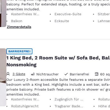
balcony. Perfect for extended stays, hosting, or a truly specia
amenities included.
Kostenfreies WLAN
Executive-Suite
Sitzber
Balkon
Ecksuite
Lehnse
Zimmerdetails
BARRIEREFREI
1 King Bed, 2 Room Suite w/ Sofa Bed, Bal
Nonsmoking
3 Gäste
Nichtraucher
Barrierefrei
60 s
60 Quadratmeter
Our Luxury 2-Room accessible Suite features a separate livi
bedroom with a King bed. Highlights include a wet bar, sofa
private balcony. Private bath features a roll-in shower w/ gra
amenities included.
Kostenfreies WLAN
Zugänglich für Personen mit eingeschränkter Mobilität
Rollstuhlg
Rollstuhlgerecht
Tragbarer Badewannen-/Duschsitz
Höhe der rutschfesten Hand