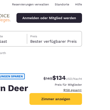
Reservierungen verwalten
Standorte
Hilfe
Anmelden oder Mitglied werden
te
Preis
er, 1 Gast
Bester verfügbarer Preis
orth
$134
TUNGEN SPAREN
Durchgestrichener Preis:
Vergünstigter Preis:
$149
USD
/Nacht
ina
wn Deer
Preis für Mitglieder
Geschätzte Gesamtdetails anzei
$158
gesamt
Zimmer anzeigen