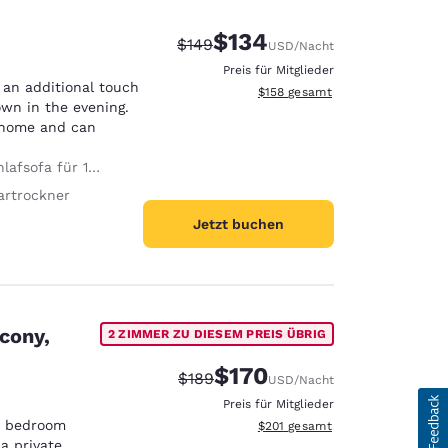
$134
Durchgestrichener Preis:
Vergünstigter Preis:
$149
USD
/Nacht
Preis für Mitglieder
 an additional touch
Geschätzte Gesamtdetails anzei
$158
gesamt
own in the evening.
 home and can
afsofa für 1 Person
artrockner
Jetzt buchen
cony,
2 ZIMMER ZU DIESEM PREIS ÜBRIG
$170
Durchgestrichener Preis:
Vergünstigter Preis:
$189
USD
/Nacht
Preis für Mitglieder
nd bedroom
Geschätzte Gesamtdetails anzei
$201
gesamt
a private