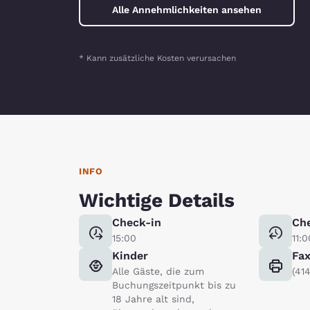
Alle Annehmlichkeiten ansehen
* Kann zusätzliche Kosten verursachen
INFO
Wichtige Details
Check-in
Ch
15:00
11:0
Kinder
Fa
Alle Gäste, die zum
(41
Buchungszeitpunkt bis zu
18 Jahre alt sind,