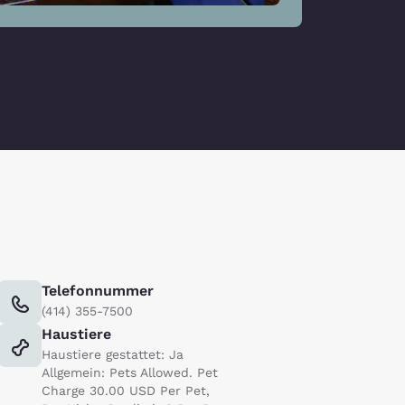
Telefonnummer
(414) 355-7500
Haustiere
Haustiere gestattet: Ja
Allgemein: Pets Allowed. Pet
Charge 30.00 USD Per Pet,