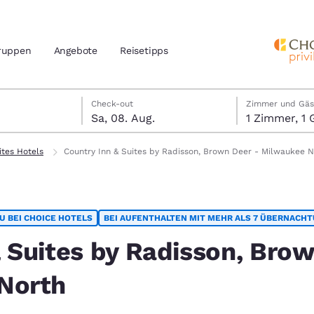
ruppen
Angebote
Reisetipps
ust
gust
ugust Check-out-Datum ausgewählt
gust Check-in-Datum ausgewählt
Check-out
Zimmer und Gäs
Sa, 08. Aug.
1 Zimm
n und Standort
nd
ites Hotels
Country Inn & Suites by Radisson, Brown Deer - Milwaukee N
Ihre bevorzugte Sprache aus
amerika
U BEI CHOICE HOTELS
BEI AUFENTHALTEN MIT MEHR ALS 7 ÜBERNACH
tes
Estados Unidos
América Lat
Español
Español
& Suites by Radisson, Bro
atina
Latin America
Canada
North
English
English