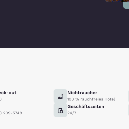
eck-out
Nichtraucher
0
100 % rauchfreies Hotel
x
Geschäftszeiten
4) 209-5748
24/7