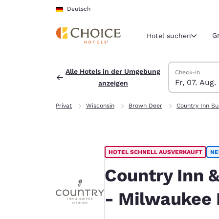
Ladevorgang abgeschlossen
Weiter Zu Hauptinhalt
Deutsch
G
Hotel suchen
Hotels suchen
Freitag, 7. Aug
Samstag, 8. Au
Samstag, 8. A
Freitag, 7. Au
Alle Hotels in der Umgebung
Check-in
Fr, 07. Aug.
anzeigen
Aktuelle Regio
Deutschla
Privat
Wisconsin
Brown Deer
Country Inn Su
Deutsch
Wählen Sie 
Nord- und Süd
HOTEL SCHNELL AUSVERKAUFT
NE
United Sta
English
Country Inn 
América L
- Milwaukee 
Português