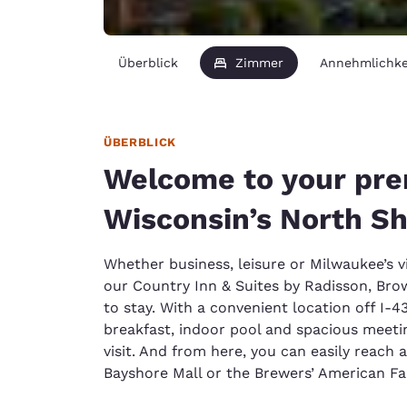
Überblick
Zimmer
Annehmlichke
ÜBERBLICK
Welcome to your prem
Wisconsin’s North S
Whether business, leisure or Milwaukee’s v
our Country Inn & Suites by Radisson, Bro
to stay. With a convenient location off I-4
breakfast, indoor pool and spacious meeti
visit. And from here, you can easily reach 
Bayshore Mall or the Brewers’ American Fam