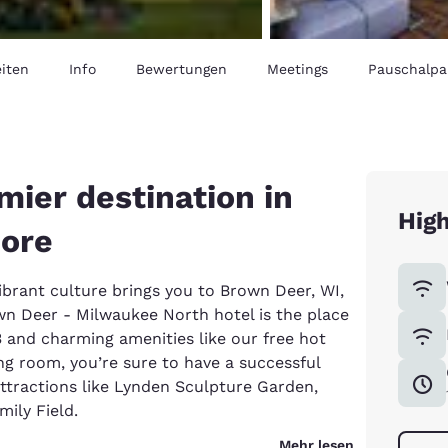
iten
Info
Bewertungen
Meetings
Pauschalpa
ier destination in
High
hore
ibrant culture brings you to Brown Deer, WI,
wn Deer - Milwaukee North hotel is the place
3 and charming amenities like our free hot
ng room, you’re sure to have a successful
attractions like Lynden Sculpture Garden,
ily Field.
Mehr lesen