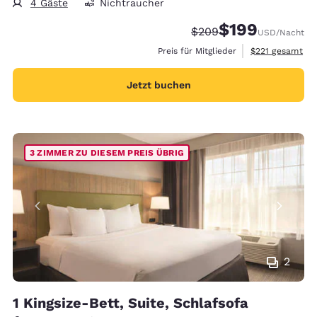
4 Gäste
Nichtraucher
$199
Durchgestrichener Prei
Vergünstigter Prei
$209
USD
/Nacht
Geschätzte Gesa
Preis für Mitglieder
$221
gesamt
Jetzt buchen
3 ZIMMER ZU DIESEM PREIS ÜBRIG
2
1 Kingsize-Bett, Suite, Schlafsofa