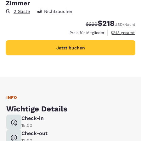
Zimmer
2 Gäste
Nichtraucher
$218
Durchgestrichener Pre
Vergünstigter Prei
$229
USD
/Nacht
Geschätzte Gesa
Preis für Mitglieder
$243
gesamt
Jetzt buchen
INFO
Wichtige Details
Check-in
15:00
Check-out
12:00