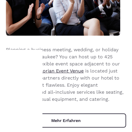
Planning a business meeting, wedding, or holiday
party near Milwaukee? You can host up to 425
guests in the flexible event space adjacent to our
property.
The Florian Event Venue
is located just
hre
next door and partners directly with our hotel to
make your event flawless. Enjoy elegant
rivatsphäre
surroundings and all-inclusive services like seating,
st uns
staging, audiovisual equipment, and catering.
ichtig.
Mehr Erfahren
sere Website verwendet