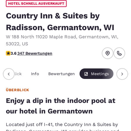
HOTEL SCHNELL AUSVERKAUFT
Country Inn & Suites by
Radisson, Germantown, WI
W 188 North 11020 Maple Road
,
Germantown
,
WI
,
53022
,
US
3.63-Sterne-Bewertung. Gut.
3.6
347 Bewertungen
Überblick
Info
Bewertungen
Meetings
Pausc
ÜBERBLICK
Enjoy a dip in the indoor pool at
our hotel in Germantown
Located just off I-41, the Country Inn & Suites by