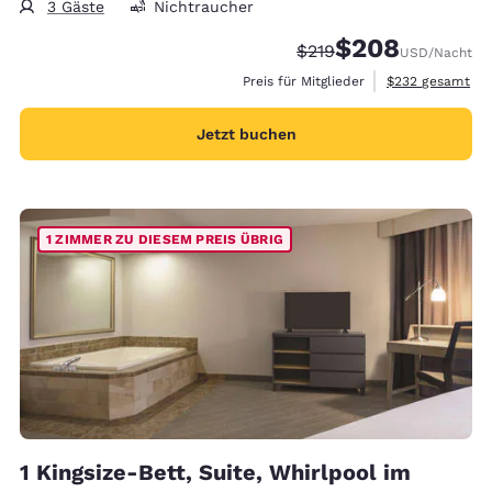
3 Gäste
Nichtraucher
$208
Durchgestrichener Prei
Vergünstigter Prei
$219
USD
/Nacht
Geschätzte Gesa
Preis für Mitglieder
$232
gesamt
Jetzt buchen
1 ZIMMER ZU DIESEM PREIS ÜBRIG
1 Kingsize-Bett, Suite, Whirlpool im