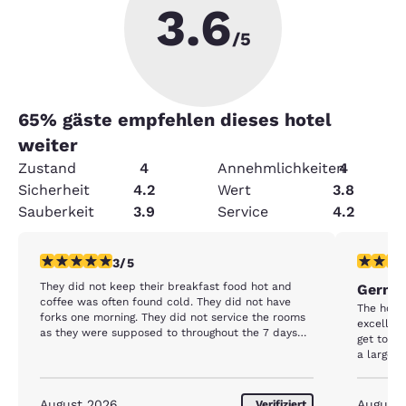
3.6
/5
65
% gäste empfehlen dieses hotel
weiter
Zustand
4
Annehmlichkeiten
4
Sicherheit
4.2
Wert
3.8
Sauberkeit
3.9
Service
4.2
3-Sterne-Bewertung. Mittelmäßig. 1 Bewertung
5-Sterne
3/5
They did not keep their breakfast food hot and
Germa
coffee was often found cold. They did not have
The hotel
forks one morning. They did not service the rooms
excellent
as they were supposed to throughout the 7 days
get to. Staff pleasant and helpful. We were part of
we were staying there.
a larger 
breakfas
place for
August 2026
August
Verifiziert