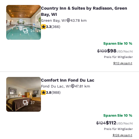
Country Inn & Suites by Radisson, Green
Country Inn & Suites by Radisson, G
Bay, WI
Green Bay
,
WI
43.78 km
3.28-Sterne-Bewertung. Gut. 366 Bewertungen
3.3
(
366
)
24
Sparen Sie 10 %
$98
Durchgestrichener P
Vergünstigter P
$109
USD
/Nacht
Preis für Mitglieder
Geschätzte Gesa
$113
gesamt
Comfort Inn Fond Du Lac
Comfort Inn Fond Du Lac
Fond Du Lac
,
WI
47.81 km
3.79-Sterne-Bewertung. Gut. 988 Bewertungen
3.8
(
988
)
37
Sparen Sie 10 %
$112
Durchgestrichener P
Vergünstigter Pr
$124
USD
/Nacht
Preis für Mitglieder
Geschätzte Gesam
$126
gesamt