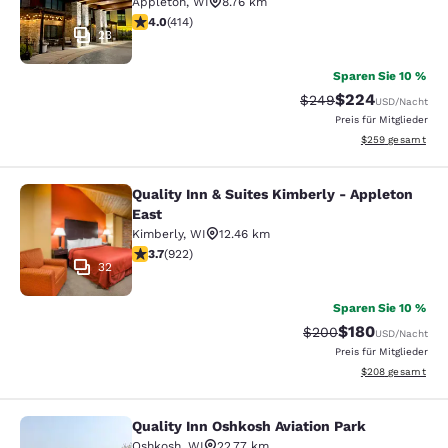
Appleton
,
WI
8.76 km
3.96-Sterne-Bewertung. Gut. 414 Bewertungen
4.0
(
414
)
23
Sparen Sie 10 %
$224
Durchgestrichener Pr
Vergünstigter Pre
$249
USD
/Nacht
Preis für Mitglieder
Geschätzte Gesam
$259
gesamt
Quality Inn & Suites Kimberly - Appleton
Quality Inn & Suites Kimberly - App
East
Kimberly
,
WI
12.46 km
3.74-Sterne-Bewertung. Gut. 922 Bewertungen
3.7
(
922
)
32
Sparen Sie 10 %
$180
Durchgestrichener Pr
Vergünstigter Pr
$200
USD
/Nacht
Preis für Mitglieder
Geschätzte Gesam
$208
gesamt
Quality Inn Oshkosh Aviation Park
Quality Inn Oshkosh Aviation Park
Oshkosh
,
WI
22.77 km