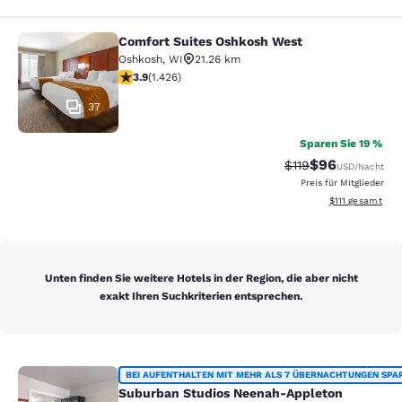
Comfort Suites Oshkosh West
Comfort Suites Oshkosh West
Oshkosh
,
WI
21.26 km
3.87-Sterne-Bewertung. Gut. 1426 Bewertungen
3.9
(
1.426
)
37
Sparen Sie 19 %
$96
Durchgestrichener 
Vergünstigter P
$119
USD
/Nacht
Preis für Mitglieder
Geschätzte Gesa
$111
gesamt
Unten finden Sie weitere Hotels in der Region, die aber nicht
exakt Ihren Suchkriterien entsprechen.
Suburban Studios Neenah-Appleton
BEI AUFENTHALTEN MIT MEHR ALS 7 ÜBERNACHTUNGEN SPA
Suburban Studios Neenah-Appleton