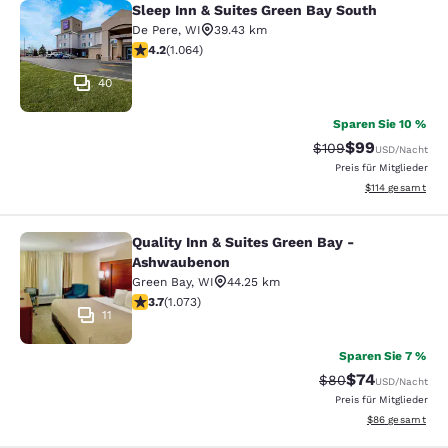
Sleep Inn & Suites Green Bay South
Sleep Inn & Suites Green Bay South
De Pere
,
WI
39.43 km
4.2-Sterne-Bewertung. Hervorragend. 1064 Bewertung
4.2
(
1.064
)
40
Sparen Sie 10 %
$99
Durchgestrichener P
Vergünstigter P
$109
USD
/Nacht
Preis für Mitglieder
Geschätzte Gesa
$114
gesamt
Quality Inn & Suites Green Bay -
Quality Inn & Suites Green Bay - A
Ashwaubenon
Green Bay
,
WI
44.25 km
3.66-Sterne-Bewertung. Gut. 1073 Bewertungen
3.7
(
1.073
)
11
Sparen Sie 7 %
$74
Durchgestrichener 
Vergünstigter P
$80
USD
/Nacht
Preis für Mitglieder
Geschätzte Gesa
$86
gesamt