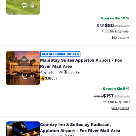
50
Sparen Sie 10 %
$80
Durchgestrichener 
Vergünstigter P
$89
USD
/Nacht
Preis für Mitglieder
Geschätzte Gesa
$92
gesamt
MainStay Suites Appleton Airport - 
NEU BEI CHOICE HOTELS
MainStay Suites Appleton Airport - Fox
River Mall Area
Appleton
,
WI
8.85 km
37
3.88-Sterne-Bewertung. Gut. 65 Bewertungen
3.9
(
65
)
Sparen Sie 5 %
$157
Durchgestrichener P
Vergünstigter Pr
$165
USD
/Nacht
Preis für Mitglieder
Geschätzte Gesa
$181
gesamt
Country Inn & Suites by Radisson,
Country Inn & Suites by Radisson, Ap
Appleton Airport - Fox River Mall Area