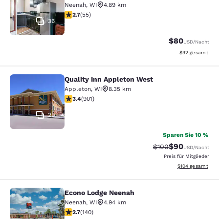
Neenah
,
WI
4.89 km
2.71-Sterne-Bewertung. Mittelmäßig. 55 Bewertungen
2.7
(
55
)
36
$80
USD
/Nacht
Geschätzte Gesa
$92
gesamt
Quality Inn Appleton West
Quality Inn Appleton West
Appleton
,
WI
8.35 km
3.41-Sterne-Bewertung. Gut. 901 Bewertungen
3.4
(
901
)
29
Sparen Sie 10 %
$90
Durchgestrichener P
Vergünstigter P
$100
USD
/Nacht
Preis für Mitglieder
Geschätzte Gesam
$104
gesamt
Econo Lodge Neenah
Econo Lodge Neenah
Neenah
,
WI
4.94 km
2.7-Sterne-Bewertung. Mittelmäßig. 140 Bewertungen
2.7
(
140
)