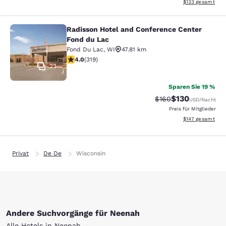
Geschätzte Gesam
$133
gesamt
Radisson Hotel and Conference Center
Radisson Hotel and Conference Cen
Fond du Lac
Fond Du Lac
,
WI
47.81 km
4.05-Sterne-Bewertung. Sehr gut. 319 Bewertungen
4.0
(
319
)
23
Sparen Sie 19 %
$130
Durchgestrichener P
Vergünstigter Pr
$160
USD
/Nacht
Preis für Mitglieder
Geschätzte Gesam
$147
gesamt
Privat
De De
Wisconsin
Andere Suchvorgänge für Neenah
Alle Hotels in Neenah