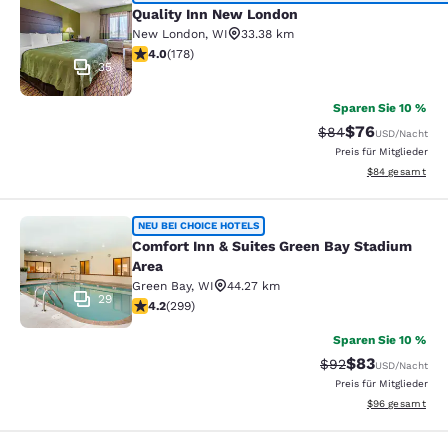
Quality Inn New London
Quality Inn New London
New London
,
WI
33.38 km
4.03-Sterne-Bewertung. Sehr gut. 178 Bewertungen
4.0
(
178
)
35
Sparen Sie 10 %
$76
Durchgestrichener 
Vergünstigter P
$84
USD
/Nacht
Preis für Mitglieder
Geschätzte Gesa
$84
gesamt
Comfort Inn & Suites Green Bay Sta
NEU BEI CHOICE HOTELS
Comfort Inn & Suites Green Bay Stadium
Area
Green Bay
,
WI
44.27 km
29
4.19-Sterne-Bewertung. Sehr gut. 299 Bewertungen
4.2
(
299
)
Sparen Sie 10 %
$83
Durchgestrichener 
Vergünstigter P
$92
USD
/Nacht
Preis für Mitglieder
Geschätzte Gesa
$96
gesamt