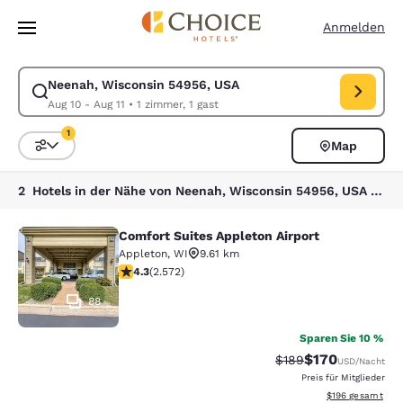
Ladevorgang abgeschlossen
Weiter Zu Hauptinhalt
Anmelden
Neenah, Wisconsin 54956, USA
Suche für Neenah, Wisconsin 54956, USA ändern. Check-in-Datum Aug 
Aug 10 - Aug 11
•
1 zimmer, 1 gast
1
Map
Sortieren und Filtern,
1 Filter aktuell ausgewählt
2 Hotels in der Nähe von Neenah, Wisconsin 54956, USA entsprechen Ihren Filtern
Comfort Suites Appleton Airport
Comfort Suites Appleton Airport
Appleton
,
WI
9.61 km
4.25-Sterne-Bewertung. Hervorragend. 2572 Bewertu
4.3
(
2.572
)
88
Sparen Sie 10 %
$170
Durchgestrichener Pr
Vergünstigter Pr
$189
USD
/Nacht
Preis für Mitglieder
Geschätzte Gesam
$196
gesamt