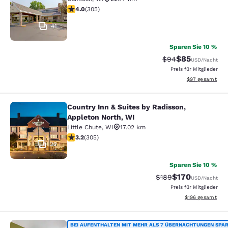
4.01-Sterne-Bewertung. Sehr gut. 305 Bewertungen
4.0
(
305
)
41
Sparen Sie 10 %
$85
Durchgestrichener 
Vergünstigter P
$94
USD
/Nacht
Preis für Mitglieder
Geschätzte Gesa
$97
gesamt
Country Inn & Suites by Radisson,
Country Inn & Suites by Radisson, A
Appleton North, WI
Little Chute
,
WI
17.02 km
3.24-Sterne-Bewertung. Gut. 305 Bewertungen
3.2
(
305
)
22
Sparen Sie 10 %
$170
Durchgestrichener Pr
Vergünstigter Pr
$189
USD
/Nacht
Preis für Mitglieder
Geschätzte Gesam
$196
gesamt
BEI AUFENTHALTEN MIT MEHR ALS 7 ÜBERNACHTUNGEN SPA