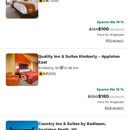
3.9
(
1.426
)
37
Sparen Sie 19 %
$100
Durchgestrichener P
Vergünstigter Pr
$124
USD
/Nacht
Preis für Mitglieder
Geschätzte Gesa
$115
gesamt
Quality Inn & Suites Kimberly - Appleton
Quality Inn & Suites Kimberly - App
East
Kimberly
,
WI
12.46 km
3.74-Sterne-Bewertung. Gut. 925 Bewertungen
3.7
(
925
)
32
Sparen Sie 10 %
$180
Durchgestrichener Pr
Vergünstigter Pr
$200
USD
/Nacht
Preis für Mitglieder
Geschätzte Gesam
$208
gesamt
Country Inn & Suites by Radisson,
Country Inn & Suites by Radisson, A
Appleton North, WI