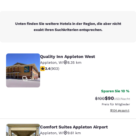
Unten finden Sie weitere Hotels in der Region, die aber nicht
exakt Ihren Suchkriterien entsprechen.
Quality Inn Appleton West
Quality Inn Appleton West
Appleton
,
WI
8.35 km
3.41-Sterne-Bewertung. Gut. 903 Bewertungen
3.4
(
903
)
29
Sparen Sie 10 %
$90
Durchgestrichener P
Vergünstigter P
$100
USD
/Nacht
Preis für Mitglieder
Geschätzte Gesam
$104
gesamt
Comfort Suites Appleton Airport
Comfort Suites Appleton Airport
Appleton
,
WI
9.61 km