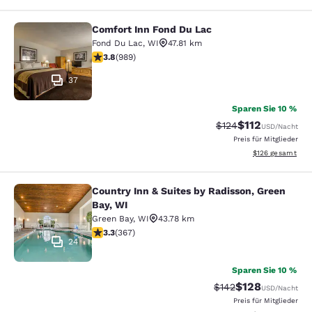
Comfort Inn Fond Du Lac
Comfort Inn Fond Du Lac
Fond Du Lac
,
WI
47.81 km
3.79-Sterne-Bewertung. Gut. 989 Bewertungen
3.8
(
989
)
37
Sparen Sie 10 %
$112
Durchgestrichener P
Vergünstigter Pr
$124
USD
/Nacht
Preis für Mitglieder
Geschätzte Gesam
$126
gesamt
Country Inn & Suites by Radisson, Green
Country Inn & Suites by Radisson, G
Bay, WI
Green Bay
,
WI
43.78 km
3.28-Sterne-Bewertung. Gut. 367 Bewertungen
3.3
(
367
)
24
Sparen Sie 10 %
$128
Durchgestrichener P
Vergünstigter Pr
$142
USD
/Nacht
Preis für Mitglieder