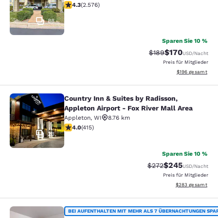
4.25-Sterne-Bewertung. Hervorragend. 2576 Bewertu
4.3
(
2.576
)
88
Sparen Sie 10 %
$170
Durchgestrichener Pr
Vergünstigter Pr
$189
USD
/Nacht
Preis für Mitglieder
Geschätzte Gesam
$196
gesamt
Country Inn & Suites by Radisson,
Country Inn & Suites by Radisson, Ap
Appleton Airport - Fox River Mall Area
Appleton
,
WI
8.76 km
3.96-Sterne-Bewertung. Gut. 415 Bewertungen
4.0
(
415
)
23
Sparen Sie 10 %
$245
Durchgestrichener Pr
Vergünstigter Pr
$272
USD
/Nacht
Preis für Mitglieder
Geschätzte Gesam
$283
gesamt
Suburban Studios Neenah-Appleton
BEI AUFENTHALTEN MIT MEHR ALS 7 ÜBERNACHTUNGEN SPA