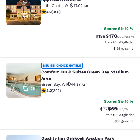
Little Chute
,
WI
17.02 km
3.24-Sterne-Bewertung. Gut. 305 Bewertungen
3.2
(
305
)
22
Sparen Sie 10 %
$170
Durchgestrichener Pr
Vergünstigter Pr
$189
USD
/Nacht
Preis für Mitglieder
Geschätzte Gesam
$196
gesamt
Comfort Inn & Suites Green Bay Sta
NEU BEI CHOICE HOTELS
Comfort Inn & Suites Green Bay Stadium
Area
Green Bay
,
WI
44.27 km
29
4.19-Sterne-Bewertung. Sehr gut. 302 Bewertungen
4.2
(
302
)
Sparen Sie 10 %
$69
Durchgestrichener 
Vergünstigter P
$77
USD
/Nacht
Preis für Mitglieder
Geschätzte Gesa
$80
gesamt
Quality Inn Oshkosh Aviation Park