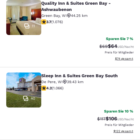
Quality Inn & Suites Green Bay -
Quality Inn & Suites Green Bay - A
Ashwaubenon
Green Bay
,
WI
44.25 km
3.66-Sterne-Bewertung. Gut. 1076 Bewertungen
3.7
(
1.076
)
11
Sparen Sie 7 %
$64
Durchgestrichener 
Vergünstigter P
$69
USD
/Nacht
Preis für Mitglieder
Geschätzte Gesa
$74
gesamt
Sleep Inn & Suites Green Bay South
Sleep Inn & Suites Green Bay South
De Pere
,
WI
39.43 km
4.2-Sterne-Bewertung. Hervorragend. 1066 Bewertung
4.2
(
1.066
)
40
Sparen Sie 10 %
$106
Durchgestrichener P
Vergünstigter Pr
$117
USD
/Nacht
Preis für Mitglieder
Geschätzte Gesam
$122
gesamt