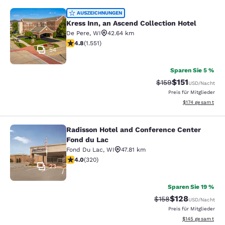
Kress Inn, an Ascend Collection Hot
AUSZEICHNUNGEN
Kress Inn, an Ascend Collection Hotel
De Pere
,
WI
42.64 km
4.84-Sterne-Bewertung. Außergewöhnlich. 1551 Bewer
4.8
(
1.551
)
54
Sparen Sie 5 %
$151
Durchgestrichener P
Vergünstigter P
$159
USD
/Nacht
Preis für Mitglieder
Geschätzte Gesam
$174
gesamt
Radisson Hotel and Conference Center
Radisson Hotel and Conference Cen
Fond du Lac
Fond Du Lac
,
WI
47.81 km
4.05-Sterne-Bewertung. Sehr gut. 320 Bewertungen
4.0
(
320
)
23
Sparen Sie 19 %
$128
Durchgestrichener P
Vergünstigter Pr
$158
USD
/Nacht
Preis für Mitglieder
Geschätzte Gesam
$145
gesamt