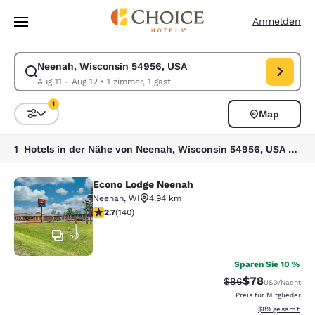
Ladevorgang abgeschlossen
Weiter Zu Hauptinhalt
Anmelden
Neenah, Wisconsin 54956, USA
Suche für Neenah, Wisconsin 54956, USA ändern. Check-in-Datum Aug 
Aug 11 - Aug 12
•
1 zimmer, 1 gast
1
Map
Sortieren und Filtern,
1 Filter aktuell ausgewählt
1 Hotels in der Nähe von Neenah, Wisconsin 54956, USA entsprechen Ihren Filtern
Econo Lodge Neenah
Econo Lodge Neenah
Neenah
,
WI
4.94 km
2.7-Sterne-Bewertung. Mittelmäßig. 140 Bewertungen
2.7
(
140
)
50
Sparen Sie 10 %
$78
Durchgestrichener 
Vergünstigter P
$86
USD
/Nacht
Preis für Mitglieder
Geschätzte Gesa
$89
gesamt