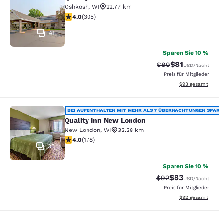
Quality Inn Oshkosh Aviation Park
Oshkosh
,
WI
22.77 km
4.01-Sterne-Bewertung. Sehr gut. 305 Bewertungen
4.0
(
305
)
41
Sparen Sie 10 %
$81
Durchgestrichener
Vergünstigter P
$89
USD
/Nacht
Preis für Mitglieder
Geschätzte Gesa
$93
gesamt
Quality Inn New London
BEI AUFENTHALTEN MIT MEHR ALS 7 ÜBERNACHTUNGEN SPA
Quality Inn New London
New London
,
WI
33.38 km
4.03-Sterne-Bewertung. Sehr gut. 178 Bewertungen
4.0
(
178
)
35
Sparen Sie 10 %
$83
Durchgestrichener 
Vergünstigter P
$92
USD
/Nacht
Preis für Mitglieder
Geschätzte Gesa
$92
gesamt