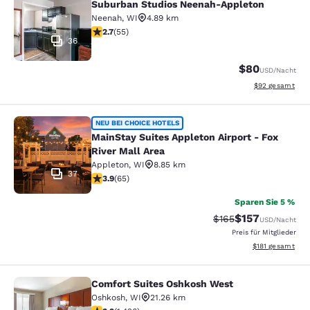
Suburban Studios Neenah-Appleton
Neenah
,
WI
4.89 km
2.71-Sterne-Bewertung. Mittelmäßig. 55 Bewertungen
2.7
(
55
)
36
$80
USD
/Nacht
Geschätzte Gesa
$92
gesamt
MainStay Suites Appleton Airport - 
NEU BEI CHOICE HOTELS
MainStay Suites Appleton Airport - Fox
River Mall Area
Appleton
,
WI
8.85 km
37
3.88-Sterne-Bewertung. Gut. 65 Bewertungen
3.9
(
65
)
Sparen Sie 5 %
$157
Durchgestrichener P
Vergünstigter Pr
$165
USD
/Nacht
Preis für Mitglieder
Geschätzte Gesa
$181
gesamt
Comfort Suites Oshkosh West
Comfort Suites Oshkosh West
Oshkosh
,
WI
21.26 km
3.87-Sterne-Bewertung. Gut. 1426 Bewertungen