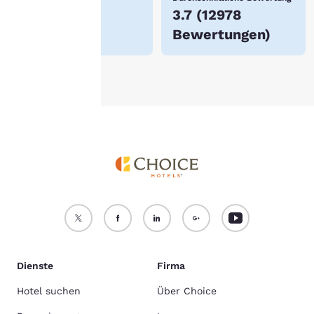
itere Informationen finden
$64
3.7
(
12978
e in unserer
Cookie-
Bewertungen
)
chtlinie
.
Alle Cookies akzeptieren
Alle Cookies ablehnen
Dienste
Firma
Hotel suchen
Über Choice