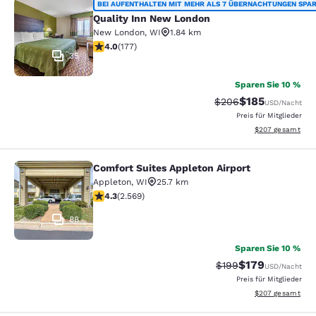
Quality Inn New London
BEI AUFENTHALTEN MIT MEHR ALS 7 ÜBERNACHTUNGEN SPA
Quality Inn New London
New London
,
WI
1.84 km
4.03-Sterne-Bewertung. Sehr gut. 177 Bewertungen
4.0
(
177
)
35
Sparen Sie 10 %
$185
Durchgestrichener Pr
Vergünstigter Pr
$206
USD
/Nacht
Preis für Mitglieder
Geschätzte Gesam
$207
gesamt
Comfort Suites Appleton Airport
Comfort Suites Appleton Airport
Appleton
,
WI
25.7 km
4.25-Sterne-Bewertung. Hervorragend. 2569 Bewertu
4.3
(
2.569
)
88
Sparen Sie 10 %
$179
Durchgestrichener Pr
Vergünstigter Pr
$199
USD
/Nacht
Preis für Mitglieder
Geschätzte Gesam
$207
gesamt