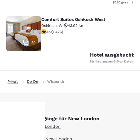
Geschätzte Gesam
$260
gesamt
Comfort Suites Oshkosh West
Comfort Suites Oshkosh West
Oshkosh
,
WI
43.92 km
3.87-Sterne-Bewertung. Gut. 1426 Bewertungen
3.9
(
1.426
)
37
Hotel ausgebucht
für Ihre ausgewählten Daten
Privat
De De
Wisconsin
Andere Suchvorgänge für New London
hre
Alle Hotels in New London
Boutique Hotels in New London