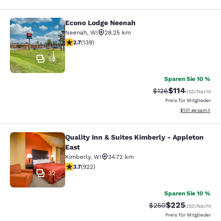
Econo Lodge Neenah
Econo Lodge Neenah
Neenah
,
WI
28.25 km
2.68-Sterne-Bewertung. Mittelmäßig. 139 Bewertungen
2.7
(
139
)
50
Sparen Sie 10 %
$114
Durchgestrichener P
Vergünstigter Pr
$126
USD
/Nacht
Preis für Mitglieder
Geschätzte Gesa
$131
gesamt
Quality Inn & Suites Kimberly - Appleton
Quality Inn & Suites Kimberly - App
East
Kimberly
,
WI
34.72 km
3.74-Sterne-Bewertung. Gut. 922 Bewertungen
3.7
(
922
)
32
Sparen Sie 10 %
$225
Durchgestrichener Pr
Vergünstigter Pr
$250
USD
/Nacht
Preis für Mitglieder