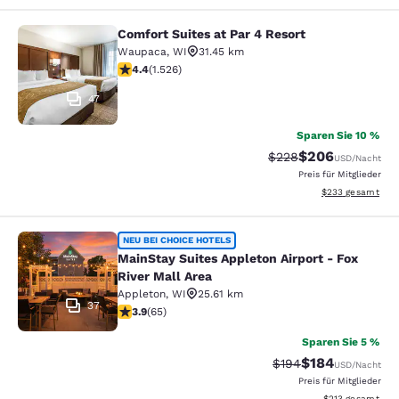
Comfort Suites at Par 4 Resort
Comfort Suites at Par 4 Resort
Waupaca
,
WI
31.45 km
4.39-Sterne-Bewertung. Hervorragend. 1526 Bewertun
4.4
(
1.526
)
47
Sparen Sie 10 %
$206
Durchgestrichener Pr
Vergünstigter Pre
$228
USD
/Nacht
Preis für Mitglieder
Geschätzte Gesam
$233
gesamt
MainStay Suites Appleton Airport - 
NEU BEI CHOICE HOTELS
MainStay Suites Appleton Airport - Fox
River Mall Area
Appleton
,
WI
25.61 km
37
3.88-Sterne-Bewertung. Gut. 65 Bewertungen
3.9
(
65
)
Sparen Sie 5 %
$184
Durchgestrichener Pr
Vergünstigter Pr
$194
USD
/Nacht
Preis für Mitglieder
Geschätzte Gesam
$213
gesamt