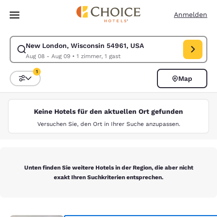
Ladevorgang abgeschlossen
Weiter Zu Hauptinhalt
Anmelden
New London, Wisconsin 54961, USA
Suche für New London, Wisconsin 54961, USA ändern. Check-in-Datum
Aug 08 - Aug 09
•
1 zimmer, 1 gast
1
Map
Sortieren und Filtern,
1 Filter aktuell ausgewählt
Keine Hotels für den aktuellen Ort gefunden
Versuchen Sie, den Ort in Ihrer Suche anzupassen.
Unten finden Sie weitere Hotels in der Region, die aber nicht
exakt Ihren Suchkriterien entsprechen.