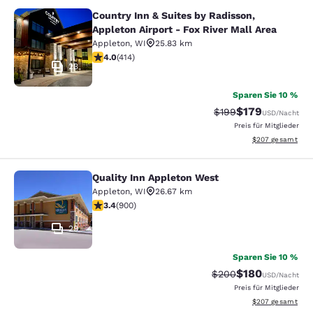
Country Inn & Suites by Radisson,
Country Inn & Suites by Radisson, Ap
Appleton Airport - Fox River Mall Area
Appleton
,
WI
25.83 km
3.96-Sterne-Bewertung. Gut. 414 Bewertungen
4.0
(
414
)
23
Sparen Sie 10 %
$179
Durchgestrichener Pr
Vergünstigter Pr
$199
USD
/Nacht
Preis für Mitglieder
Geschätzte Gesam
$207
gesamt
Quality Inn Appleton West
Quality Inn Appleton West
Appleton
,
WI
26.67 km
3.41-Sterne-Bewertung. Gut. 900 Bewertungen
3.4
(
900
)
29
Sparen Sie 10 %
$180
Durchgestrichener Pr
Vergünstigter Pr
$200
USD
/Nacht
Preis für Mitglieder
Geschätzte Gesam
$207
gesamt