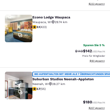
Geschätzte Gesam
$233
gesamt
Econo Lodge Waupaca
Econo Lodge Waupaca
Waupaca
,
WI
29.74 km
3.12-Sterne-Bewertung. Gut. 423 Bewertungen
3.1
(
423
)
30
Sparen Sie 5 %
$142
Durchgestrichener Pr
Vergünstigter Pr
$149
USD
/Nacht
Preis für Mitglieder
Geschätzte Gesa
$161
gesamt
Suburban Studios Neenah-Appleton
BEI AUFENTHALTEN MIT MEHR ALS 7 ÜBERNACHTUNGEN SPA
Suburban Studios Neenah-Appleton
Neenah
,
WI
28.27 km
2.71-Sterne-Bewertung. Mittelmäßig. 55 Bewertungen
2.7
(
55
)
36
$180
USD
/Nacht
Geschätzte Gesam
$207
gesamt