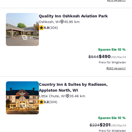
Quality Inn Oshkosh Aviation Park
Quality Inn Oshkosh Aviation Park
Oshkosh
,
WI
45.95 km
4.01-Sterne-Bewertung. Sehr gut. 304 Bewertungen
4.0
(
304
)
41
Sparen Sie 10 %
$490
Durchgestrichener Pr
Vergünstigter Pre
$544
USD
/Nacht
Preis für Mitglieder
Geschätzte Gesam
$563
gesamt
Country Inn & Suites by Radisson,
Country Inn & Suites by Radisson, A
Appleton North, WI
Little Chute
,
WI
35.46 km
3.24-Sterne-Bewertung. Gut. 304 Bewertungen
3.2
(
304
)
22
Sparen Sie 10 %
$201
Durchgestrichener Pr
Vergünstigter Pr
$224
USD
/Nacht
Preis für Mitglieder