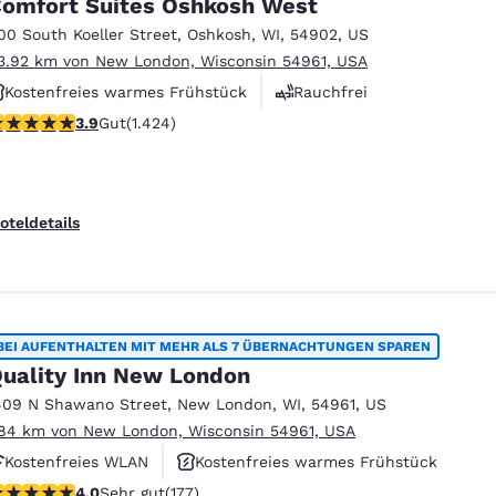
omfort Suites Oshkosh West
00 South Koeller Street
,
Oshkosh
,
WI
,
54902
,
US
3.92 km von New London, Wisconsin 54961, USA
Kostenfreies warmes Frühstück
Rauchfrei
.87-Sterne-Bewertung. Gut. 1424 Bewertungen
3.9
Gut
(1.424)
Fitnesscenter
oteldetails
BEI AUFENTHALTEN MIT MEHR ALS 7 ÜBERNACHTUNGEN SPAREN
uality Inn New London
409 N Shawano Street
,
New London
,
WI
,
54961
,
US
.84 km von New London, Wisconsin 54961, USA
Kostenfreies WLAN
Kostenfreies warmes Frühstück
.03-Sterne-Bewertung. Sehr gut. 177 Bewertungen
4.0
Sehr gut
(177)