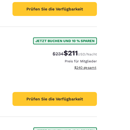
Prüfen Sie die Verfügbarkeit
JETZT BUCHEN UND 10 % SPAREN
$211
Durchgestrichener Preis:
Vergünstigter Preis:
$234
USD
/Nacht
Preis für Mitglieder
Geschätzte Gesamtdetails anzei
$240
gesamt
Prüfen Sie die Verfügbarkeit