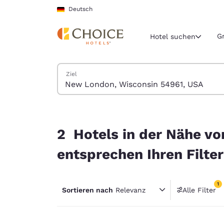
Ladevorgang abgeschlossen
Weiter Zu Hauptinhalt
Deutsch
G
Hotel suchen
Hotels suchen
Ziel
Aktuelle Regio
Deutschla
Deutsch
2 Hotels in der Nähe von New London, Wisconsi
Wählen Sie 
2 Hotels in der Nähe v
Nord- und Süd
entsprechen Ihren Filte
United Sta
English
1
Sortieren nach
Relevanz
Alle Filter
América L
1 Filter
Português