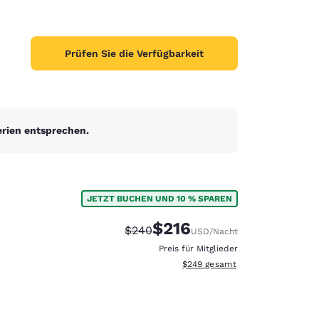
Prüfen Sie die Verfügbarkeit
erien entsprechen.
JETZT BUCHEN UND 10 % SPAREN
$216
Durchgestrichener Preis:
Vergünstigter Preis:
$240
USD
/Nacht
Preis für Mitglieder
Geschätzte Gesamtdetails anzei
$249
gesamt