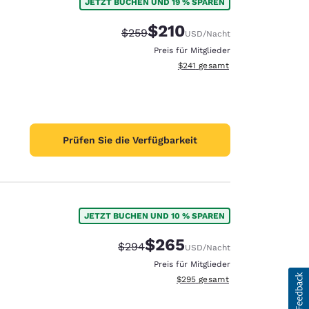
JETZT BUCHEN UND 19 % SPAREN
$210
Durchgestrichener Preis:
Vergünstigter Preis:
$259
USD
/Nacht
Preis für Mitglieder
Geschätzte Gesamtdetails anzei
$241
gesamt
Prüfen Sie die Verfügbarkeit
JETZT BUCHEN UND 10 % SPAREN
$265
Durchgestrichener Preis:
Vergünstigter Preis:
$294
USD
/Nacht
Preis für Mitglieder
Geschätzte Gesamtdetails anzei
$295
gesamt