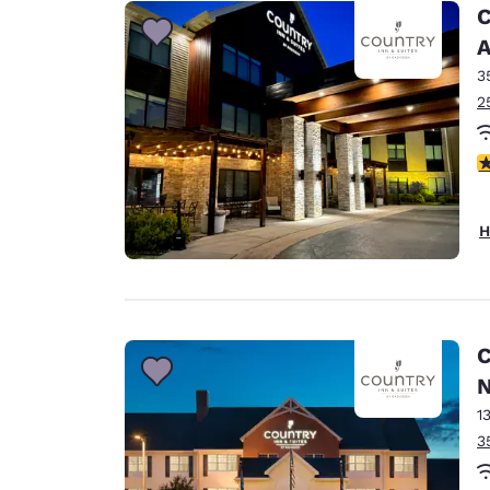
Canada
C
Français
A
Europa
3
2
Deutschla
Deutsch
3
Spain
English
H
Ireland
English
United Ki
English
C
Asien-Pazifik
N
1
Australia
3
English