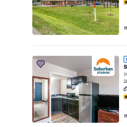
2
H
S
2
2
2
H