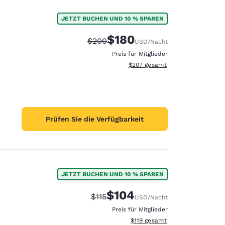
JETZT BUCHEN UND 10 % SPAREN
$180
Durchgestrichener Preis:
Vergünstigter Preis:
$200
USD
/Nacht
Preis für Mitglieder
Geschätzte Gesamtdetails anzei
$207
gesamt
Prüfen Sie die Verfügbarkeit
JETZT BUCHEN UND 10 % SPAREN
$104
Durchgestrichener Preis:
Vergünstigter Preis:
$115
USD
/Nacht
Preis für Mitglieder
Geschätzte Gesamtdetails anze
$119
gesamt