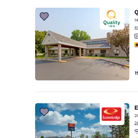
Q
1
4
4
H
E
2
2