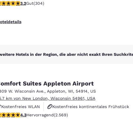
.24-Sterne-Bewertung. Gut. 304 Bewertungen
3.2
Gut
(304)
Rauchfrei
oteldetails
weitere Hotels in der Region, die aber nicht exakt Ihren Suchkrit
omfort Suites Appleton Airport
809 W. Wisconsin Ave.
,
Appleton
,
WI
,
54914
,
US
5.7 km von New London, Wisconsin 54961, USA
Kostenfreies WLAN
Kostenfreies kontinentales Frühstück
.25-Sterne-Bewertung. Hervorragend. 2569 Bewertungen
4.3
Hervorragend
(2.569)
Kostenfreies warmes Frühstück