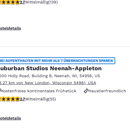
.68-Sterne-Bewertung. Mittelmäßig. 139 Bewertungen
2.7
Mittelmäßig
(139)
Haustierfreundlich
oteldetails
BEI AUFENTHALTEN MIT MEHR ALS 7 ÜBERNACHTUNGEN SPAREN
uburban Studios Neenah-Appleton
000 Holly Road
,
Building B
,
Neenah
,
WI
,
54956
,
US
8.27 km von New London, Wisconsin 54961, USA
Kostenfreies kontinentales Frühstück
Haustierfreundlich
.71-Sterne-Bewertung. Mittelmäßig. 55 Bewertungen
2.7
Mittelmäßig
(55)
Rauchfrei
oteldetails