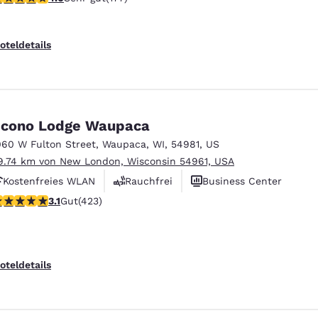
Haustierfreundlich
oteldetails
cono Lodge Waupaca
060 W Fulton Street
,
Waupaca
,
WI
,
54981
,
US
9.74 km von New London, Wisconsin 54961, USA
Kostenfreies WLAN
Rauchfrei
Business Center
.12-Sterne-Bewertung. Gut. 423 Bewertungen
3.1
Gut
(423)
oteldetails