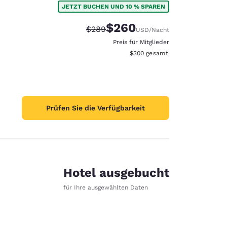
JETZT BUCHEN UND 10 % SPAREN
$260
Durchgestrichener Preis:
Vergünstigter Preis:
$289
USD
/Nacht
Preis für Mitglieder
Geschätzte Gesamtdetails anzei
$300
gesamt
Prüfen Sie die Verfügbarkeit
Hotel ausgebucht
für Ihre ausgewählten Daten
d