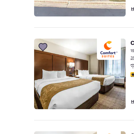
H
C
1
3
4
H