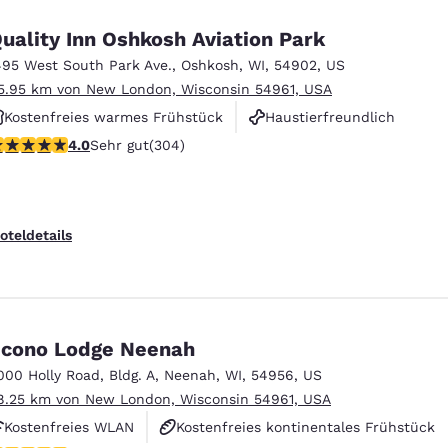
uality Inn Oshkosh Aviation Park
495 West South Park Ave.
,
Oshkosh
,
WI
,
54902
,
US
5.95 km von New London, Wisconsin 54961, USA
Kostenfreies warmes Frühstück
Haustierfreundlich
.01-Sterne-Bewertung. Sehr gut. 304 Bewertungen
4.0
Sehr gut
(304)
Rauchfrei
oteldetails
cono Lodge Neenah
000 Holly Road
,
Bldg. A
,
Neenah
,
WI
,
54956
,
US
8.25 km von New London, Wisconsin 54961, USA
Kostenfreies WLAN
Kostenfreies kontinentales Frühstück