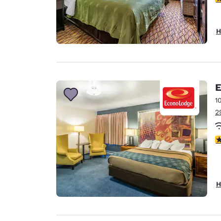
H
E
1
2
3
H