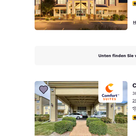
3
H
Unten finden Sie 
C
3
2
4