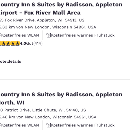
México
Mexico
ountry Inn & Suites by Radisson, Appleton
Español
English
irport - Fox River Mall Area
55 Fox River Drive
,
Appleton
,
WI
,
54913
,
US
5.83 km von New London, Wisconsin 54961, USA
nd
Germany
España
English
Español
Kostenfreies WLAN
Kostenfreies warmes Frühstück
.96-Sterne-Bewertung. Gut. 414 Bewertungen
4.0
Gut
(414)
Haustierfreundlich
France
France
Français
English
oteldetails
Italia
Italy
Italiano
English
ngdom
ountry Inn & Suites by Radisson, Appleton
orth, WI
30 Patriot Drive
,
Little Chute
,
WI
,
54140
,
US
India
New Zealan
5.46 km von New London, Wisconsin 54961, USA
English
English
Kostenfreies WLAN
Kostenfreies warmes Frühstück