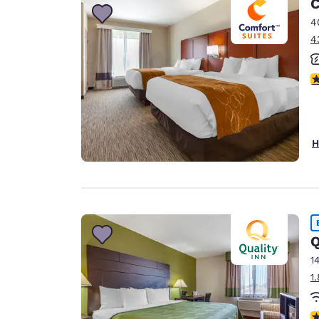
C
4
4
3
H
Q
1
1
4