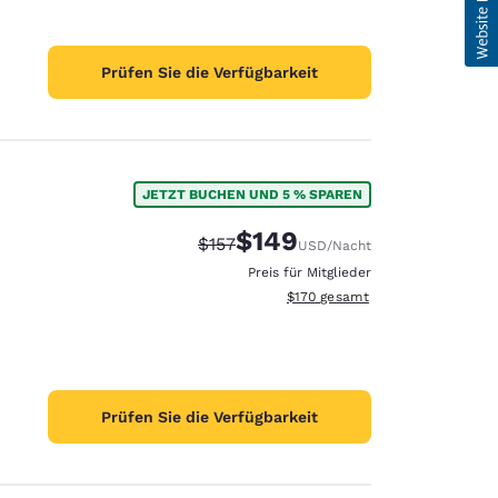
Prüfen Sie die Verfügbarkeit
JETZT BUCHEN UND 5 % SPAREN
$149
Durchgestrichener Preis:
Vergünstigter Preis:
$157
USD
/Nacht
Preis für Mitglieder
Geschätzte Gesamtdetails anzei
$170
gesamt
Prüfen Sie die Verfügbarkeit