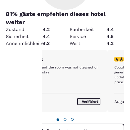
81
% gäste empfehlen dieses hotel
weiter
Zustand
4.2
Sauberkeit
4.4
Sicherheit
4.4
Service
4.5
Annehmlichkeiten
4.3
Wert
4.2
3-Sterne-Bewertung. Mittelmäßig. 1 Bewertung
4-Sterne
3/5
Beds were hard and the room was not cleaned on
Could he
hre
our second night stay
generous
updating, b
price.
rivatsphäre
st uns
August 2026
August
Verifiziert
ichtig.
●
○
○
sere Website verwendet
okies, einschließlich