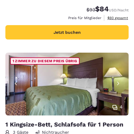
$84
Durchgestrichener P
Vergünstigter Pre
$93
USD
/Nacht
Geschätzte Ges
Preis für Mitglieder
$93
gesamt
Jetzt buchen
1 ZIMMER ZU DIESEM PREIS ÜBRIG
4
1 Kingsize-Bett, Schlafsofa für 1 Person
3 Gäste
Nichtraucher