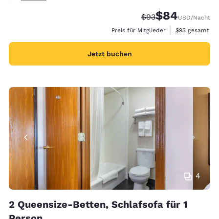
$84
Durchgestrichener P
Vergünstigter Pre
$93
USD
/Nacht
Geschätzte Ges
Preis für Mitglieder
$93
gesamt
Jetzt buchen
4
2 Queensize-Betten, Schlafsofa für 1
Person