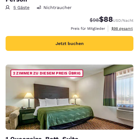
5 Gäste
Nichtraucher
$88
Durchgestrichener P
Vergünstigter Pr
$98
USD
/Nacht
Geschätzte Ges
Preis für Mitglieder
$98
gesamt
Jetzt buchen
2 ZIMMER ZU DIESEM PREIS ÜBRIG
1 Queensize-Bett, Suite