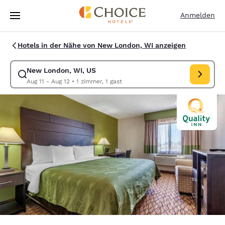
Ladevorgang abgeschlossen
Weiter Zu Hauptinhalt
Anmelden
Hotels in der Nähe von New London, WI anzeigen
New London, WI, US
Suche für New London, WI, US ändern. Check-in-Datum Aug 11, Check-
Aug 11 - Aug 12
•
1 zimmer, 1 gast