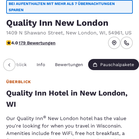
BEI AUFENTHALTEN MIT MEHR ALS 7 ÜBERNACHTUNGEN
SPAREN
Quality Inn New London
1409 N Shawano Street
,
New London
,
WI
,
54961
,
US
4.03-Sterne-Bewertung. Sehr gut.
4.0
179 Bewertungen
Überblick
Info
Bewertungen
Pauschalpakete
ÜBERBLICK
Quality Inn Hotel in New London,
WI
®
Our Quality Inn
New London hotel has the value
you're looking for when you travel in Wisconsin.
Amenities include free WiFi, free hot breakfast, a