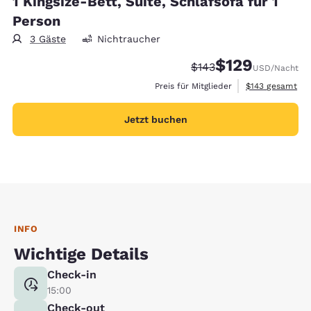
1 Kingsize-Bett, Suite, Schlafsofa für 1
Person
3 Gäste
Nichtraucher
$129
Durchgestrichener Pre
Vergünstigter Prei
$143
USD
/Nacht
Geschätzte Gesa
Preis für Mitglieder
$143
gesamt
Jetzt buchen
INFO
Wichtige Details
Check-in
15:00
Check-out