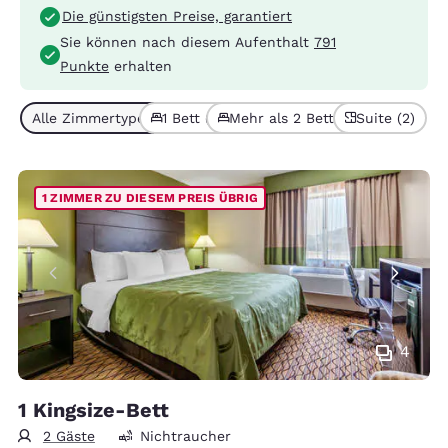
Die günstigsten Preise, garantiert
Sie können nach diesem Aufenthalt
791
Punkte
erhalten
Alle Zimmertypen (7)
1 Bett (4)
Mehr als 2 Betten (3)
Suite (2)
1 ZIMMER ZU DIESEM PREIS ÜBRIG
4
1 Kingsize-Bett
2 Gäste
Nichtraucher