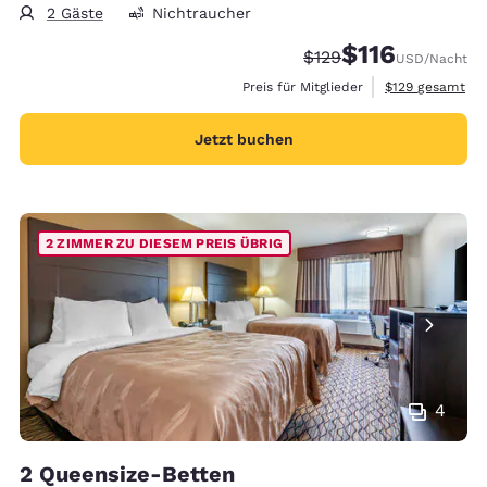
2 Gäste
Nichtraucher
$116
Durchgestrichener Pre
Vergünstigter Pre
$129
USD
/Nacht
Geschätzte Gesa
Preis für Mitglieder
$129
gesamt
Jetzt buchen
2 ZIMMER ZU DIESEM PREIS ÜBRIG
4
2 Queensize-Betten