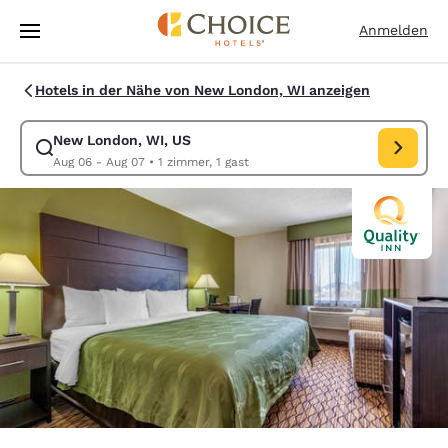
Ladevorgang abgeschlossen
Weiter Zu Hauptinhalt
Anmelden
Hotels in der Nähe von New London, WI anzeigen
New London, WI, US
Suche für New London, WI, US ändern. Check-in-Datum Aug 06, Check
Aug 06 - Aug 07
•
1 zimmer, 1 gast