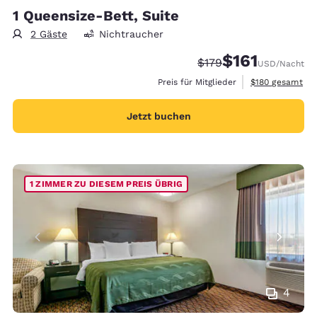
1 Queensize-Bett, Suite
2 Gäste
Nichtraucher
$161
Durchgestrichener Pre
Vergünstigter Pre
$179
USD
/Nacht
Geschätzte Gesa
Preis für Mitglieder
$180
gesamt
Jetzt buchen
1 ZIMMER ZU DIESEM PREIS ÜBRIG
4