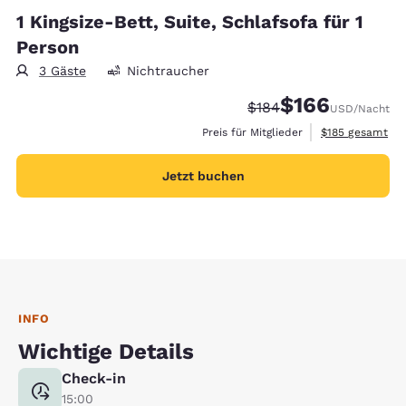
1 Kingsize-Bett, Suite, Schlafsofa für 1
Person
3 Gäste
Nichtraucher
$166
Durchgestrichener Pre
Vergünstigter Prei
$184
USD
/Nacht
Geschätzte Gesa
Preis für Mitglieder
$185
gesamt
Jetzt buchen
INFO
Wichtige Details
Check-in
15:00