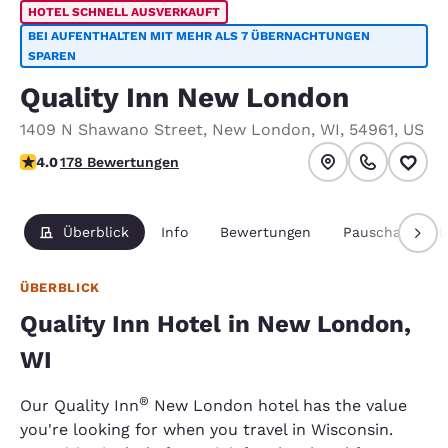
HOTEL SCHNELL AUSVERKAUFT
BEI AUFENTHALTEN MIT MEHR ALS 7 ÜBERNACHTUNGEN
SPAREN
Quality Inn New London
1409 N Shawano Street
,
New London
,
WI
,
54961
,
US
4.03-Sterne-Bewertung. Sehr gut.
4.0
178 Bewertungen
Überblick
Info
Bewertungen
Pauschalpaket
ÜBERBLICK
Quality Inn Hotel in New London,
WI
®
Our Quality Inn
New London hotel has the value
you're looking for when you travel in Wisconsin.