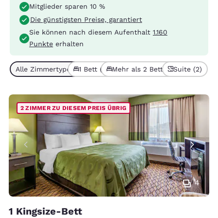
Mitglieder sparen 10 %
Die günstigsten Preise, garantiert
Sie können nach diesem Aufenthalt
1.160
Punkte
erhalten
Alle Zimmertypen (6)
1 Bett (4)
Mehr als 2 Betten (2)
Suite (2)
2 ZIMMER ZU DIESEM PREIS ÜBRIG
4
1 Kingsize-Bett