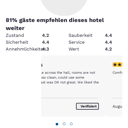
81
% gäste empfehlen dieses hotel
weiter
Zustand
4.2
Sauberkeit
4.4
Sicherheit
4.4
Service
4.4
Annehmlichkeiten
4.3
Wert
4.2
4-Sterne-Bewertung. Sehr gut. 1 Bewertung
4-Sterne
4/5
Could hear people across the hall, rooms are not
Comforta
hre
generous sized, was clean, could use some
updating, breakfast was OK not great. We liked the
price.
rivatsphäre
st uns
August 2026
August
Verifiziert
ichtig.
●
○
○