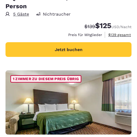
Person
5 Gäste
Nichtraucher
$125
Durchgestrichener Pre
Vergünstigter Prei
$139
USD
/Nacht
Geschätzte Gesa
Preis für Mitglieder
$139
gesamt
Jetzt buchen
1 ZIMMER ZU DIESEM PREIS ÜBRIG