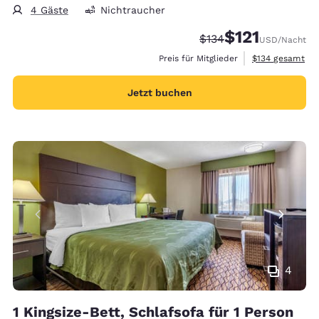
4 Gäste
Nichtraucher
$121
Durchgestrichener Pr
Vergünstigter Pre
$134
USD
/Nacht
Geschätzte Gesa
Preis für Mitglieder
$134
gesamt
Jetzt buchen
4
1 Kingsize-Bett, Schlafsofa für 1 Person