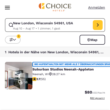
Ladevorgang abgeschlossen
Weiter Zu Hauptinhalt
Anmelden
New London, Wisconsin 54961, USA
Suche für New London, Wisconsin 54961, USA ändern. Check-in-Datum 
Aug 10 - Aug 17
•
1 zimmer, 1 gast
1
Map
Sortieren und Filtern,
1 Filter aktuell ausgewählt
1 Hotels in der Nähe von New London, Wisconsin 54961, USA entsprechen Ihren Filtern
Suburban Studios Neenah-Appleton
BEI AUFENTHALTEN MIT MEHR ALS 7 ÜBERNACHTUNGEN SPA
Suburban Studios Neenah-Appleton
Neenah
,
WI
28.27 km
2.71-Sterne-Bewertung. Mittelmäßig. 55 Bewertungen
2.7
(
55
)
36
$80
USD
/Nacht
Geschätzte Gesa
$92
gesamt