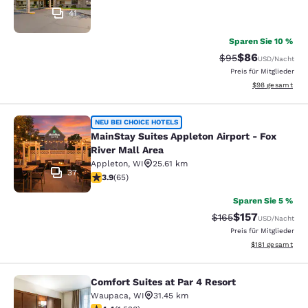
41
Sparen Sie 10 %
$86
Durchgestrichener 
Vergünstigter P
$95
USD
/Nacht
Preis für Mitglieder
Geschätzte Gesa
$98
gesamt
MainStay Suites Appleton Airport - 
NEU BEI CHOICE HOTELS
MainStay Suites Appleton Airport - Fox
River Mall Area
Appleton
,
WI
25.61 km
37
3.88-Sterne-Bewertung. Gut. 65 Bewertungen
3.9
(
65
)
Sparen Sie 5 %
$157
Durchgestrichener P
Vergünstigter Pr
$165
USD
/Nacht
Preis für Mitglieder
Geschätzte Gesa
$181
gesamt
Comfort Suites at Par 4 Resort
Comfort Suites at Par 4 Resort
Waupaca
,
WI
31.45 km
4.39-Sterne-Bewertung. Hervorragend. 1528 Bewertun