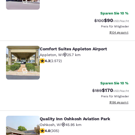
29
Sparen Sie 10 %
$90
Durchgestrichener P
Vergünstigter P
$100
USD
/Nacht
Preis für Mitglieder
Geschätzte Gesam
$104
gesamt
Comfort Suites Appleton Airport
Comfort Suites Appleton Airport
Appleton
,
WI
25.7 km
4.25-Sterne-Bewertung. Hervorragend. 2572 Bewertu
4.3
(
2.572
)
88
Sparen Sie 10 %
$170
Durchgestrichener Pr
Vergünstigter Pr
$189
USD
/Nacht
Preis für Mitglieder
Geschätzte Gesam
$196
gesamt
Quality Inn Oshkosh Aviation Park
Quality Inn Oshkosh Aviation Park
Oshkosh
,
WI
45.95 km
4.01-Sterne-Bewertung. Sehr gut. 305 Bewertungen
4.0
(
305
)