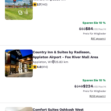
2.7-Sterne-Bewertung. Mittelmäßig. 140 Bewertungen
2.7
(
140
)
50
Sparen Sie 10 %
$84
Durchgestrichener 
Vergünstigter P
$93
USD
/Nacht
Preis für Mitglieder
Geschätzte Gesa
$97
gesamt
Country Inn & Suites by Radisson,
Country Inn & Suites by Radisson, Ap
Appleton Airport - Fox River Mall Area
Appleton
,
WI
25.83 km
3.96-Sterne-Bewertung. Gut. 414 Bewertungen
4.0
(
414
)
23
Sparen Sie 10 %
$224
Durchgestrichener Pr
Vergünstigter Pre
$249
USD
/Nacht
Preis für Mitglieder
Geschätzte Gesam
$259
gesamt
Comfort Suites Oshkosh West