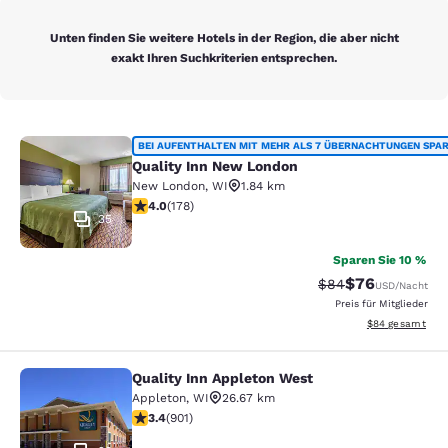
Unten finden Sie weitere Hotels in der Region, die aber nicht
exakt Ihren Suchkriterien entsprechen.
Quality Inn New London
BEI AUFENTHALTEN MIT MEHR ALS 7 ÜBERNACHTUNGEN SPA
Quality Inn New London
New London
,
WI
1.84 km
4.03-Sterne-Bewertung. Sehr gut. 178 Bewertungen
4.0
(
178
)
35
Sparen Sie 10 %
$76
Durchgestrichener 
Vergünstigter P
$84
USD
/Nacht
Preis für Mitglieder
Geschätzte Gesa
$84
gesamt
Quality Inn Appleton West
Quality Inn Appleton West
Appleton
,
WI
26.67 km
3.41-Sterne-Bewertung. Gut. 901 Bewertungen
3.4
(
901
)