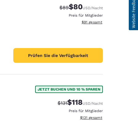
$80
Durchgestrichener Preis:
Vergünstigter Preis:
$89
USD
/Nacht
Preis für Mitglieder
Geschätzte Gesamtdetails anze
$91
gesamt
Prüfen Sie die Verfügbarkeit
JETZT BUCHEN UND 10 % SPAREN
$118
Durchgestrichener Preis:
Vergünstigter Preis:
$131
USD
/Nacht
Preis für Mitglieder
Geschätzte Gesamtdetails anze
$131
gesamt