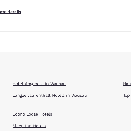
oteldetails
ieren
Alle Cookies ablehnen
Cookie-Ein
Hotel-Angebote in Wausau
Hau
Langzeitaufenthalt Hotels in Wausau
Top
Econo Lodge Hotels
Sleep Inn Hotels