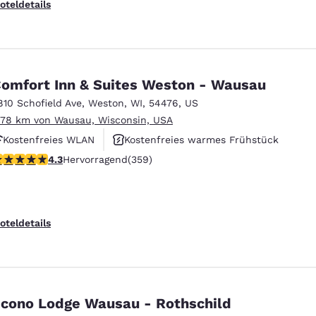
oteldetails
omfort Inn & Suites Weston - Wausau
810 Schofield Ave
,
Weston
,
WI
,
54476
,
US
.78 km von Wausau, Wisconsin, USA
Kostenfreies WLAN
Kostenfreies warmes Frühstück
.31-Sterne-Bewertung. Hervorragend. 359 Bewertungen
4.3
Hervorragend
(359)
Haustierfreundlich
oteldetails
cono Lodge Wausau - Rothschild