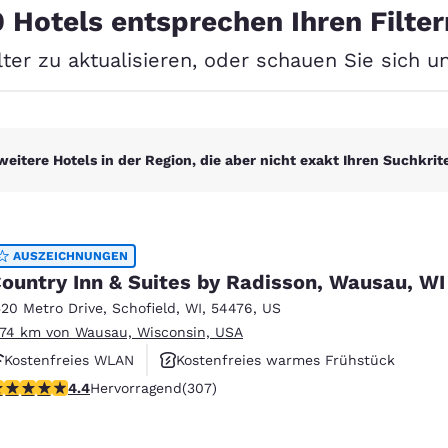
México
Mexico
0 Hotels entsprechen Ihren Filter
Español
English
lter zu aktualisieren, oder schauen Sie sich 
nd
Germany
España
English
Español
weitere Hotels in der Region, die aber nicht exakt Ihren Suchkrit
France
France
Français
English
Italia
Italy
Italiano
English
AUSZEICHNUNGEN
ountry Inn & Suites by Radisson, Wausau, WI
ngdom
520 Metro Drive
,
Schofield
,
WI
,
54476
,
US
.74 km von Wausau, Wisconsin, USA
Kostenfreies WLAN
Kostenfreies warmes Frühstück
India
New Zealan
.44-Sterne-Bewertung. Hervorragend. 307 Bewertungen
4.4
Hervorragend
(307)
Haustierfreundlich
English
English