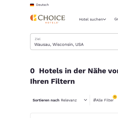
Ladevorgang abgeschlossen
Weiter Zu Hauptinhalt
Deutsch
G
Hotel suchen
Hotels suchen
Ziel
Aktuelle Regio
Deutschla
Deutsch
0 Hotels in der Nähe von Wausau, Wisconsin, U
Wählen Sie 
0 Hotels in der Nähe v
Nord- und Süd
Ihren Filtern
United Sta
English
1
Sortieren nach
Relevanz
Alle Filter
América L
1 Filter
Português