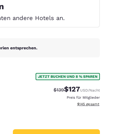
n
unten andere Hotels an.
erien entsprechen.
JETZT BUCHEN UND 8 % SPAREN
$127
Durchgestrichener Preis:
Vergünstigter Preis:
$139
USD
/Nacht
Preis für Mitglieder
Geschätzte Gesamtdetails anzei
$145
gesamt
d