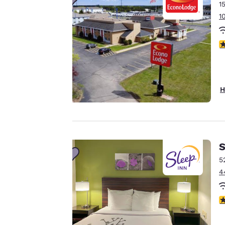
1
ist uns
1
wichtig.
3
Unsere Website
verwendet Cookies,
einschließlich Cookies
H
von Drittanbietern, zu
Zwecken der
Performance-
Verbesserung und um
S
Ihnen ein
5
personalisiertes Web-
4
Erlebnis zu bieten,
indem Werbung gemäß
Ihrer Vorlieben gesendet
4
wird. So können wir uns
an Ihre Angaben