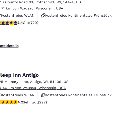
510 County Road XX
,
Rothschild
,
WI
,
54474
,
US
0.71 km von Wausau, Wisconsin, USA
Kostenfreies WLAN
Kostenfreies kontinentales Frühstück
.44-Sterne-Bewertung. Gut. 720 Bewertungen
3.4
Gut
(720)
Haustierfreundlich
oteldetails
leep Inn Antigo
25 Memory Lane
,
Antigo
,
WI
,
54409
,
US
4.46 km von Wausau, Wisconsin, USA
Kostenfreies WLAN
Kostenfreies kontinentales Frühstück
.17-Sterne-Bewertung. Sehr gut. 297 Bewertungen
4.2
Sehr gut
(297)
Kostenfreies warmes Frühstück