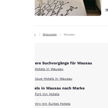
erinnern, Ihnen
interessante Produkte
H
Alle Cookies akzept
zeigen und unsere
Dienstleistungen weiter
verbessern. Sie haben
jederzeit die Möglichkeit,
Privat
Wisconsin
Wausau
diese Einstellungen zu
ändern, indem Sie
unsere „Cookie-
Richtlinie“ aufrufen und
den darin angegebenen
Andere Suchvorgänge für Wausau
Anweisungen folgen.
Alle Hotels in Wausau
Indem Sie auf „Alle
Boutique Hotels in Wausau
Cookies akzeptieren“
klicken, stimmen Sie der
Hotels in Wausau nach Marke
Speicherung von Cookies
Comfort Inn Hotels
auf Ihrem Gerät zu.
Durch Klicken auf „Alle
Country Inn Suites Hotels
Cookies ablehnen“