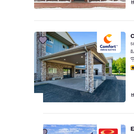
H
C
5
8
4
H
Ihre
E
Privatsphäre