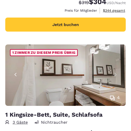
$304
Durchgestrichener Prei
Vergünstigter Prei
$319
USD
/Nacht
Geschätzte Gesa
Preis für Mitglieder
$344
gesamt
Jetzt buchen
1 ZIMMER ZU DIESEM PREIS ÜBRIG
4
1 Kingsize-Bett, Suite, Schlafsofa
3 Gäste
Nichtraucher