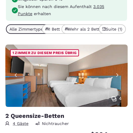
Sie können nach diesem Aufenthalt
3.035
Punkte
erhalten
Alle Zimmertypen (2)
1 Bett (1)
Mehr als 2 Betten (1)
Suite (1)
1 ZIMMER ZU DIESEM PREIS ÜBRIG
4
2 Queensize-Betten
4 Gäste
Nichtraucher