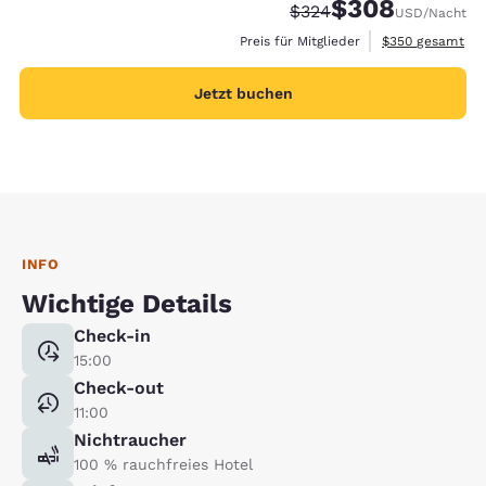
$308
Durchgestrichener Prei
Vergünstigter Prei
$324
USD
/Nacht
Geschätzte Gesa
Preis für Mitglieder
$350
gesamt
Jetzt buchen
INFO
Wichtige Details
Check-in
15:00
Check-out
11:00
Nichtraucher
100 % rauchfreies Hotel