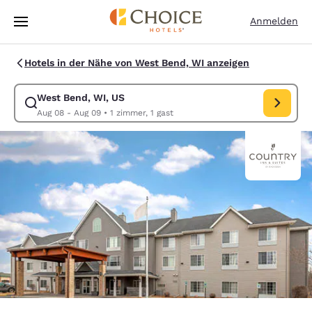
Ladevorgang abgeschlossen
Weiter Zu Hauptinhalt
Anmelden
Hotels in der Nähe von West Bend, WI anzeigen
West Bend, WI, US
Suche für West Bend, WI, US ändern. Check-in-Datum Aug 08, Check-
Aug 08 - Aug 09
•
1 zimmer, 1 gast