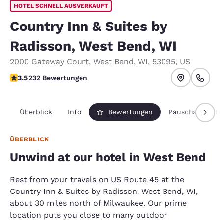
HOTEL SCHNELL AUSVERKAUFT
Country Inn & Suites by
Radisson, West Bend, WI
2000 Gateway Court
,
West Bend
,
WI
,
53095
,
US
3.52-Sterne-Bewertung. Gut.
3.5
232 Bewertungen
Überblick
Info
Bewertungen
Pauschalpaket
ÜBERBLICK
Unwind at our hotel in West Bend
Rest from your travels on US Route 45 at the
Country Inn & Suites by Radisson, West Bend, WI,
about 30 miles north of Milwaukee. Our prime
location puts you close to many outdoor