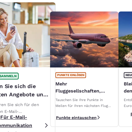
PUNKTE EINLÖSEN
NEU
 SAMMELN
Mehr
Ble
n Sie sich die
Fluggesellschaften,
dem
ten Angebote und
mehr Möglichkeiten zum
Cho
Tauschen Sie Ihre Punkte in
Entd
onuspunkte!*
Einlösen
Neu
ren Sie sich für den
Meilen für Ihren nächsten Flug
Euro
on E-Mail-
um
Für E-Mail-
Punkte eintauschen
ation, um nie die
ommunikation
 Angebote und Deals für
er zu verpassen. Es