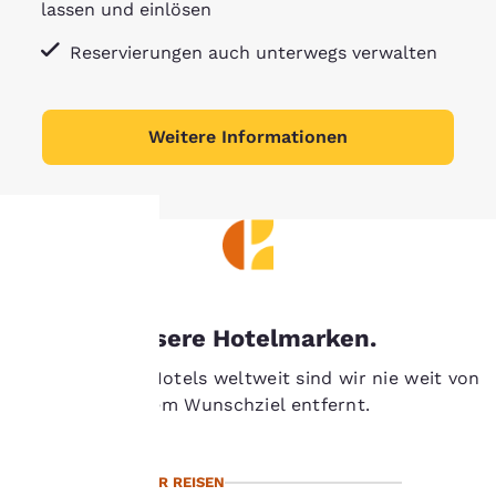
lassen und einlösen
Reservierungen auch unterwegs verwalten
Weitere Informationen
hre
rivatsphäre
Unsere Hotelmarken.
st uns
Mit über 7.400 Hotels weltweit sind wir nie weit von
Ihrem Wunschziel entfernt.
ichtig.
MIT MEHR REISEN
sere Website verwendet