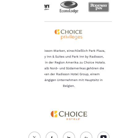
n Cookies auf Ihrem Gerät
. Durch Klicken auf „Alle
okies ablehnen“ werden
e zustimmungspflichtigen
okies nicht auf Ihrem Gerät
speichert.
itere Informationen finden
e in unserer
Cookie-
Die Radisson-Marken, einschließlich Park Plaza,
chtlinie
.
Country Inn & Suites und Park Inn by Radisson,
gehören in der Region Amerika zu Choice Hotels.
Alle Cookies akzeptieren
Alle Cookies ablehnen
Außerhalb Nord- und Südamerikas gehören die
Marken der Radisson Hotel Group, einem
unabhängigen Unternehmen mit Hauptsitz in
Belgien.