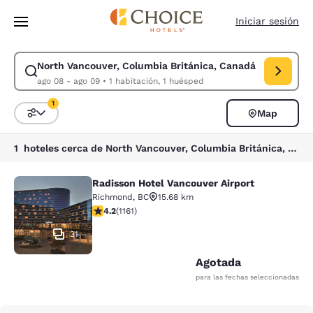
Carga completada
Saltar A Contenido Principal
Iniciar sesión
North Vancouver, Columbia Británica, Canadá
Modificar búsqueda para North Vancouver, Columbia Británica, Canadá.
ago 08 - ago 09
•
1 habitación, 1 huésped
1
Map
Ordenar y filtrar
1 filtro seleccionado actualmente
1 hoteles cerca de North Vancouver, Columbia Británica, Canadá coinciden con tus filtros
Radisson Hotel Vancouver Airport
Radisson Hotel Vancouver Airport
Richmond
,
BC
15.68 km
Calificación de 4.17 estrellas. Muy bueno. 1161 reseñas
4.2
(
1161
)
31
Agotada
para las fechas seleccionadas