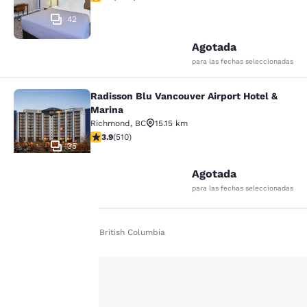
42
Agotada
para las fechas seleccionadas
Radisson Blu Vancouver Airport Hotel &
Radisson Blu Vancouver Airport Hot
Marina
Richmond
,
BC
15.15 km
Calificación de 3.91 estrellas. Bueno. 510 reseñas
3.9
(
510
)
35
Agotada
para las fechas seleccionadas
Tu
Inicio
Es Es
British Columbia
privacidad
es
importante