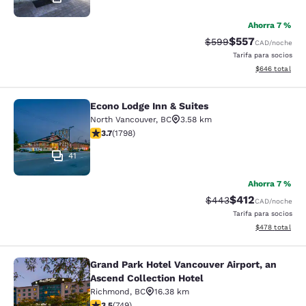
Ahorra 7 %
$557
Tarifa tachada:
Tarifa reducida:
$599
CAD
/noche
Tarifa para socios
Ver detalles to
$646
total
Econo Lodge Inn & Suites
Econo Lodge Inn & Suites
North Vancouver
,
BC
3.58 km
Calificación de 3.66 estrellas. Bueno. 1798 reseñas
3.7
(
1798
)
41
Ahorra 7 %
$412
Tarifa tachada:
Tarifa reducida:
$443
CAD
/noche
Tarifa para socios
Ver detalles to
$478
total
Grand Park Hotel Vancouver Airport, an
Grand Park Hotel Vancouver Airport,
Ascend Collection Hotel
Richmond
,
BC
16.38 km
Calificación de 3.54 estrellas. Bueno. 749 reseñas
3.5
(
749
)