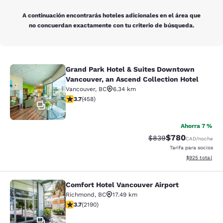
A continuación encontrarás hoteles adicionales en el área que
no concuerdan exactamente con tu criterio de búsqueda.
Grand Park Hotel & Suites Downtown
Grand Park Hotel & Suites Downtown
Vancouver, an Ascend Collection Hotel
Vancouver
,
BC
6.34 km
Calificación de 3.67 estrellas. Bueno. 458 reseñas
3.7
(
458
)
38
Ahorra 7 %
$780
Tarifa tachada:
Tarifa reducida:
$839
CAD
/noche
Tarifa para socios
Ver detalles to
$925
total
Comfort Hotel Vancouver Airport
Comfort Hotel Vancouver Airport
Richmond
,
BC
17.49 km
Calificación de 3.68 estrellas. Bueno. 2190 reseñas
3.7
(
2190
)
25