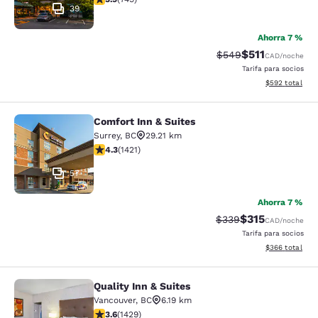
39
Ahorra 7 %
$511
Tarifa tachada:
Tarifa reducida:
$549
CAD
/noche
Tarifa para socios
Ver detalles to
$592
total
Comfort Inn & Suites
Comfort Inn & Suites
Surrey
,
BC
29.21 km
Calificación de 4.26 estrellas. Excelente. 1421 reseñas
4.3
(
1421
)
57
Ahorra 7 %
$315
Tarifa tachada:
Tarifa reducida:
$339
CAD
/noche
Tarifa para socios
Ver detalles to
$366
total
Quality Inn & Suites
Quality Inn & Suites
Vancouver
,
BC
6.19 km
Calificación de 3.62 estrellas. Bueno. 1429 reseñas
3.6
(
1429
)