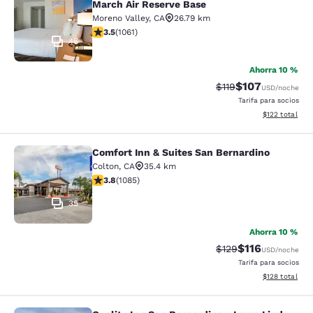
March Air Reserve Base
Moreno Valley
,
CA
26.79 km
Calificación de 3.54 estrellas. Bueno. 1061 reseñas
3.5
(
1061
)
46
Ahorra 10 %
$107
Tarifa tachada:
Tarifa reducida:
$119
USD
/noche
Tarifa para socios
Ver detalles t
$122
total
Comfort Inn & Suites San Bernardino
Comfort Inn & Suites San Bernardin
Colton
,
CA
35.4 km
Calificación de 3.82 estrellas. Bueno. 1085 reseñas
3.8
(
1085
)
35
Ahorra 10 %
$116
Tarifa tachada:
Tarifa reducida:
$129
USD
/noche
Tarifa para socios
Ver detalles t
$128
total