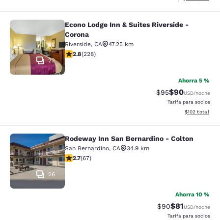
Econo Lodge Inn & Suites Riverside -
Econo Lodge Inn & Suites Riverside 
Corona
Riverside
,
CA
47.25 km
Calificación de 2.76 estrellas. Razonable. 228 reseñas
2.8
(
228
)
22
Ahorra 5 %
$90
Tarifa tachada:
Tarifa reducida
$95
USD
/noche
Tarifa para socios
Ver detalles t
$102
total
Rodeway Inn San Bernardino - Colton
Rodeway Inn San Bernardino - Colt
San Bernardino
,
CA
34.9 km
Calificación de 2.72 estrellas. Razonable. 67 reseñas
2.7
(
67
)
26
Ahorra 10 %
$81
Tarifa tachada:
Tarifa reducid
$90
USD
/noche
Tarifa para socios