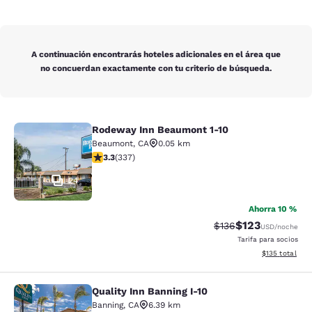
A continuación encontrarás hoteles adicionales en el área que
no concuerdan exactamente con tu criterio de búsqueda.
Rodeway Inn Beaumont 1-10
Rodeway Inn Beaumont 1-10
Beaumont
,
CA
0.05 km
Calificación de 3.26 estrellas. Bueno. 337 reseñas
3.3
(
337
)
24
Ahorra 10 %
$123
Tarifa tachada:
Tarifa reducida:
$136
USD
/noche
Tarifa para socios
Ver detalles t
$135
total
Quality Inn Banning I-10
Quality Inn Banning I-10
Banning
,
CA
6.39 km