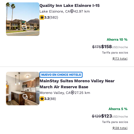
Quality Inn Lake Elsinore I-15
Quality Inn Lake Elsinore I-15
Lake Elsinore
,
CA
42.97 km
Calificación de 3.23 estrellas. Bueno. 582 reseñas
3.2
(
582
)
25
Ahorra 10 %
$158
Tarifa tachada:
Tarifa reducida:
$175
USD
/noche
Tarifa para socios
Ver detalles t
$173
total
MainStay Suites Moreno Valley Near
NUEVO EN CHOICE HOTELS
MainStay Suites Moreno Valley Near
March Air Reserve Base
Moreno Valley
,
CA
27.25 km
21
Calificación de 3.16 estrellas. Bueno. 88 reseñas
3.2
(
88
)
Ahorra 5 %
$123
Tarifa tachada:
Tarifa reducida:
$129
USD
/noche
Tarifa para socios
Ver detalles t
$138
total