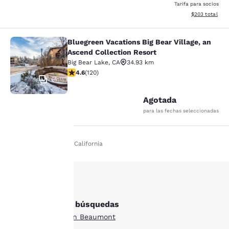
Tarifa para socios
Ver detalles to
$203
total
Bluegreen Vacations Big Bear Village, an
Bluegreen Vacations Big Bear Villag
Ascend Collection Resort
Big Bear Lake
,
CA
34.93 km
Calificación de 4.63 estrellas. Excepcional. 120 reseñ
4.6
(
120
)
61
Agotada
para las fechas seleccionadas
Inicio
Es Es
California
Tu
privacidad
es
Otras Beaumont búsquedas
importante
Todos los hoteles en Beaumont