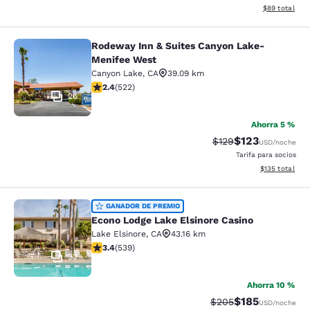
Ver detalles 
$89
total
Rodeway Inn & Suites Canyon Lake-
Rodeway Inn & Suites Canyon Lake
Menifee West
Canyon Lake
,
CA
39.09 km
Calificación de 2.43 estrellas. Razonable. 522 reseñas
2.4
(
522
)
26
Ahorra 5 %
$123
Tarifa tachada:
Tarifa reducida:
$129
USD
/noche
Tarifa para socios
Ver detalles t
$135
total
Econo Lodge Lake Elsinore Casino
GANADOR DE PREMIO
Econo Lodge Lake Elsinore Casino
Lake Elsinore
,
CA
43.16 km
Calificación de 3.35 estrellas. Bueno. 539 reseñas
3.4
(
539
)
32
Ahorra 10 %
$185
Tarifa tachada:
Tarifa reducida:
$205
USD
/noche