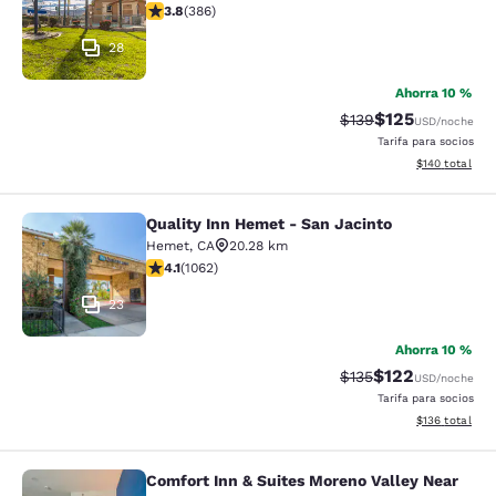
Calificación de 3.81 estrellas. Bueno. 386 reseñas
3.8
(
386
)
28
Ahorra 10 %
$125
Tarifa tachada:
Tarifa reducida:
$139
USD
/noche
Tarifa para socios
Ver detalles t
$140
total
Quality Inn Hemet - San Jacinto
Quality Inn Hemet - San Jacinto
Hemet
,
CA
20.28 km
Calificación de 4.07 estrellas. Muy bueno. 1062 reseña
4.1
(
1062
)
23
Ahorra 10 %
$122
Tarifa tachada:
Tarifa reducida:
$135
USD
/noche
Tarifa para socios
Ver detalles t
$136
total
Comfort Inn & Suites Moreno Valley Near
Comfort Inn & Suites Moreno Valley