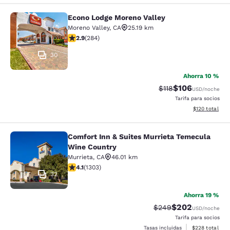
Econo Lodge Moreno Valley
Econo Lodge Moreno Valley
Moreno Valley
,
CA
25.19 km
Calificación de 2.92 estrellas. Razonable. 284 reseñas
2.9
(
284
)
30
Ahorra 10 %
$106
Tarifa tachada:
Tarifa reducida:
$118
USD
/noche
Tarifa para socios
Ver detalles t
$120
total
Comfort Inn & Suites Murrieta Temecula
Comfort Inn & Suites Murrieta Tem
Wine Country
Murrieta
,
CA
46.01 km
Calificación de 4.07 estrellas. Muy bueno. 1303 reseña
4.1
(
1303
)
32
Ahorra 19 %
$202
Tarifa tachada:
Tarifa reducida:
$249
USD
/noche
Tarifa para socios
Ver detalles to
Tasas incluidas
$228
total