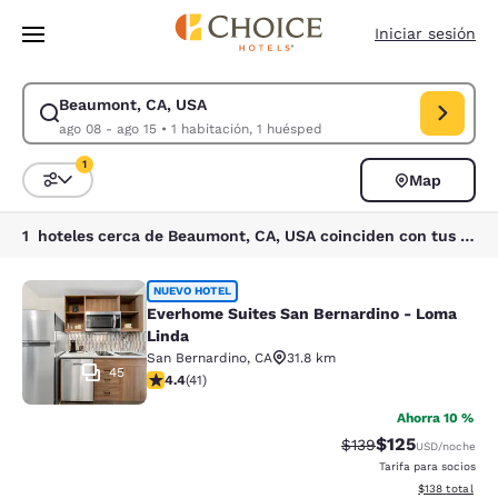
Carga completada
Saltar A Contenido Principal
Iniciar sesión
Beaumont, CA, USA
Modificar búsqueda para Beaumont, CA, USA. Fecha de entrada ago 08, 
ago 08 - ago 15
•
1 habitación, 1 huésped
1
Map
Ordenar y filtrar
1 filtro seleccionado actualmente
1 hoteles cerca de Beaumont, CA, USA coinciden con tus filtros
Everhome Suites San Bernardino - 
NUEVO HOTEL
Everhome Suites San Bernardino - Loma
Linda
San Bernardino
,
CA
31.8 km
45
Calificación de 4.39 estrellas. Excelente. 41 reseñas
4.4
(
41
)
Ahorra 10 %
$125
Tarifa tachada:
Tarifa reducida:
$139
USD
/noche
Tarifa para socios
Ver detalles t
$138
total