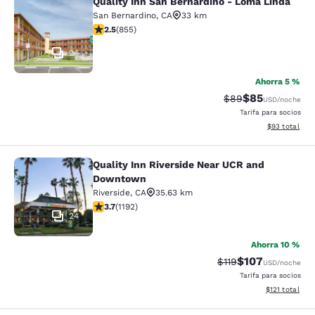
Quality Inn San Bernardino - Loma Linda
Quality Inn San Bernardino - Loma 
San Bernardino
,
CA
33 km
Calificación de 2.49 estrellas. Razonable. 855 reseñas
2.5
(
855
)
24
Ahorra 5 %
$85
Tarifa tachada:
Tarifa reducida
$89
USD
/noche
Tarifa para socios
Ver detalles 
$93
total
Quality Inn Riverside Near UCR and
Quality Inn Riverside Near UCR an
Downtown
Riverside
,
CA
35.63 km
Calificación de 3.66 estrellas. Bueno. 1192 reseñas
3.7
(
1192
)
24
Ahorra 10 %
$107
Tarifa tachada:
Tarifa reducida:
$119
USD
/noche
Tarifa para socios
Ver detalles t
$121
total