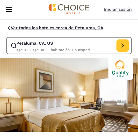
Carga completada
Saltar A Contenido Principal
Iniciar sesión
Ver todos los hoteles cerca de Petaluma, CA
Petaluma, CA, US
Modificar búsqueda para Petaluma, CA, US. Fecha de entrada ago 07, f
ago 07 - ago 08
•
1 habitación, 1 huésped