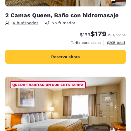
2 Camas Queen, Baño con hidromasaje
4 huéspedes
No fumador
$179
Tarifa tachada:
Tarifa reducida:
$199
USD
/noche
Ver detalles 
Tarifa para socios
$205
total
Reserva ahora
QUEDA 1 HABITACIÓN CON ESTA TARIFA
4