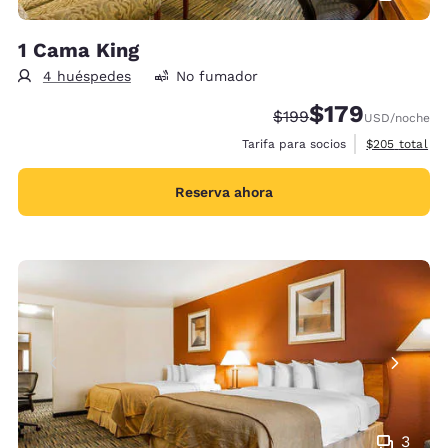
1 Cama King
4 huéspedes
No fumador
$179
Tarifa tachada:
Tarifa reducida:
$199
USD
/noche
Ver detalles 
Tarifa para socios
$205
total
Reserva ahora
3