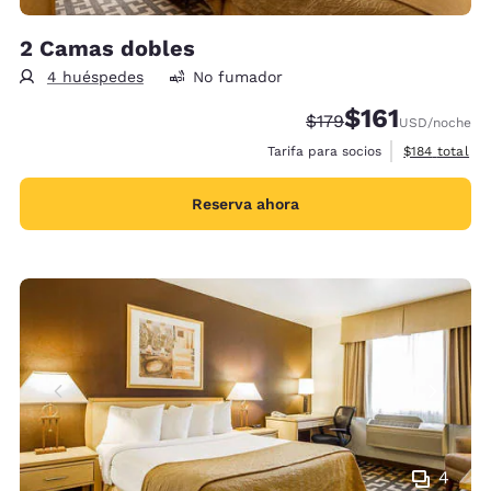
2 Camas dobles
4 huéspedes
No fumador
$161
Tarifa tachada:
Tarifa reducida:
$179
USD
/noche
Ver detalles 
Tarifa para socios
$184
total
Reserva ahora
4