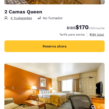
2 Camas Queen
4 huéspedes
No fumador
$170
Tarifa tachada:
Tarifa reducida:
$189
USD
/noche
Ver detalles 
Tarifa para socios
$194
total
Reserva ahora
4