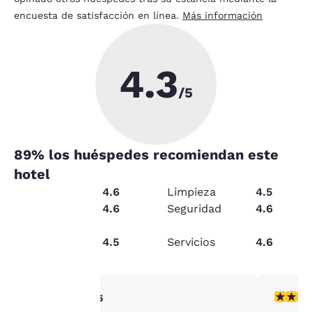
encuesta de satisfacción en línea.
Más información
4.3
/5
89
% los huéspedes recomiendan este
hotel
Condición
4.6
Limpieza
4.5
Servicio
4.6
Seguridad
4.6
Relación
Tu
calidad-
4.5
Servicios
4.6
precio
privacidad
es
Calificación de 5 estrellas. Excepcional. 1 reseña
Calificac
5/5