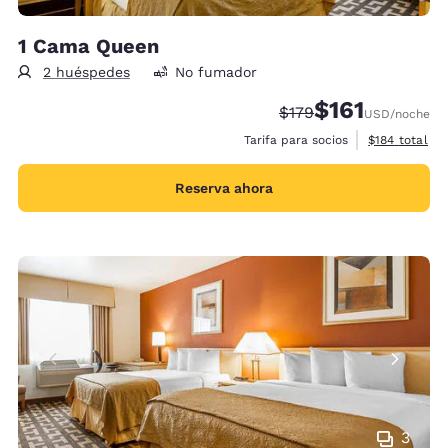
1 Cama Queen
2 huéspedes
No fumador
$161
Tarifa tachada:
Tarifa reducida:
$179
USD
/noche
Ver detalles 
Tarifa para socios
$184
total
Reserva ahora
3