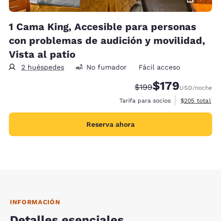
1 Cama King, Accesible para personas
con problemas de audición y movilidad,
Vista al patio
2 huéspedes
No fumador
Fácil acceso
$179
Tarifa tachada:
Tarifa reducida:
$199
USD
/noche
Ver detalles 
Tarifa para socios
$205
total
Reserva ahora
INFORMACIÓN
Detalles esenciales