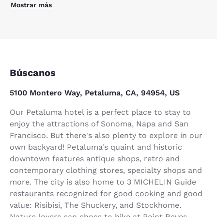
Mostrar más
Búscanos
5100 Montero Way, Petaluma, CA, 94954, US
Our Petaluma hotel is a perfect place to stay to
enjoy the attractions of Sonoma, Napa and San
Francisco. But there's also plenty to explore in our
own backyard! Petaluma's quaint and historic
downtown features antique shops, retro and
contemporary clothing stores, specialty shops and
more. The city is also home to 3 MICHELIN Guide
restaurants recognized for good cooking and good
value: Risibisi, The Shuckery, and Stockhome.
Nature lovers can chose to hike at Point Reyes