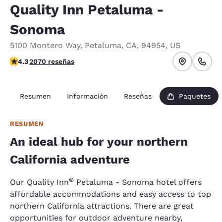
Quality Inn Petaluma -
Sonoma
5100 Montero Way
,
Petaluma
,
CA
,
94954
,
US
Calificación de 4.32 estrellas. Excelente.
4.3
2070 reseñas
Resumen
Información
Reseñas
Paquetes
RESUMEN
An ideal hub for your northern
California adventure
®
Our Quality Inn
Petaluma - Sonoma hotel offers
affordable accommodations and easy access to top
northern California attractions. There are great
opportunities for outdoor adventure nearby,