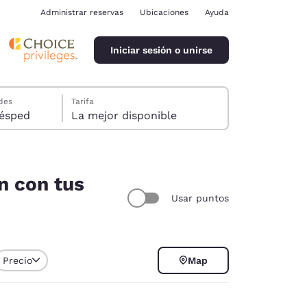
Administrar reservas
Ubicaciones
Ayuda
Iniciar sesión o unirse
des
Tarifa
ión, 1 huésped
La mejor disponible
n con tus
Usar puntos
ina
Precio
Map