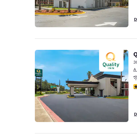
D
Q
3
A
C
D