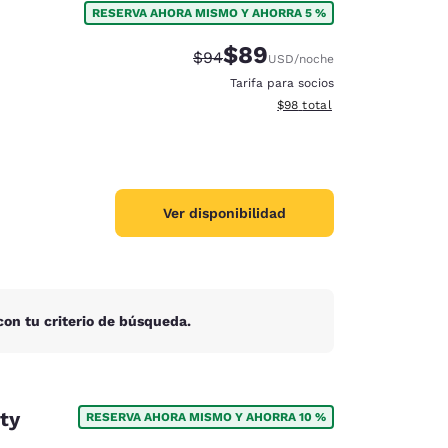
RESERVA AHORA MISMO Y AHORRA 5 %
$89
Tarifa tachada:
Tarifa reducida:
$94
USD
/noche
Tarifa para socios
Ver detalles totales estimad
$98
total
Ver disponibilidad
on tu criterio de búsqueda.
d
ty
RESERVA AHORA MISMO Y AHORRA 10 %