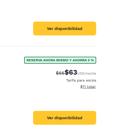
Ver disponibilidad
RESERVA AHORA MISMO Y AHORRA 5 %
$63
Tarifa tachada:
Tarifa reducida:
$66
USD
/noche
Tarifa para socios
Ver detalles totales estimad
$71
total
Ver disponibilidad