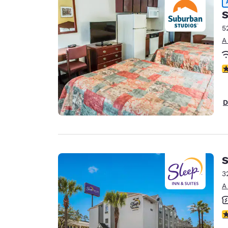
S
5
A
C
D
S
3
A
C