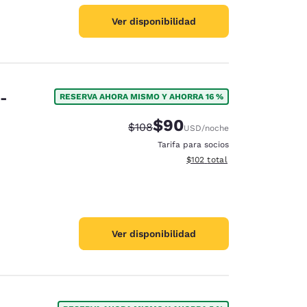
Ver disponibilidad
e-
RESERVA AHORA MISMO Y AHORRA 16 %
$90
Tarifa tachada:
Tarifa reducida:
$108
USD
/noche
Tarifa para socios
Ver detalles totales estimado
$102
total
Ver disponibilidad