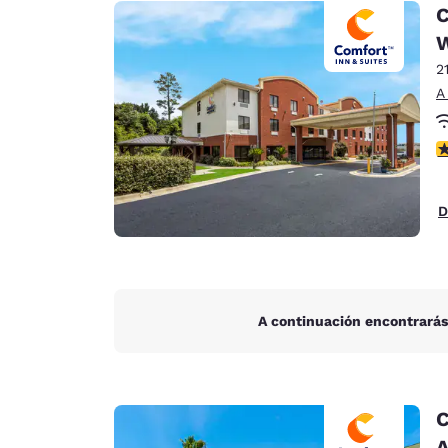
Canada
C
Français
Europa
2
A
Deutschla
Deutsch
C
Spain
English
D
Ireland
English
United Ki
English
A continuación encontrarás
Asia-Pacífico
Australia
English
C
A