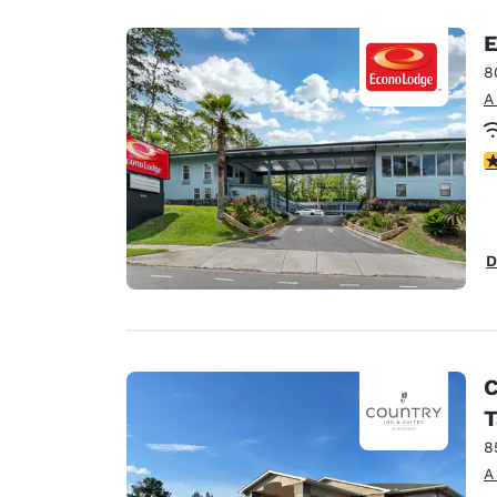
E
8
A
C
D
C
T
8
A