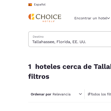
Carga completada
Saltar A Contenido Principal
Español
Encontrar un hotel
Buscar hoteles
Destino
Región y ubicac
España
Español
1 hoteles cerca de Tallahassee, Florida, EE. UU. 
Selecciona t
1 hoteles cerca de Talla
América
filtros
United Sta
English
Ordenar por
Relevancia
Todos los fil
América L
1 fil
Português