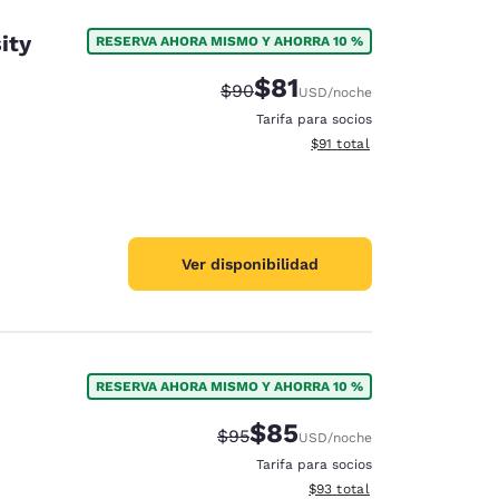
ity
RESERVA AHORA MISMO Y AHORRA 10 %
$81
Tarifa tachada:
Tarifa reducida:
$90
USD
/noche
Tarifa para socios
Ver detalles totales estimad
$91
total
Ver disponibilidad
RESERVA AHORA MISMO Y AHORRA 10 %
$85
Tarifa tachada:
Tarifa reducida:
$95
USD
/noche
Tarifa para socios
Ver detalles totales estimad
$93
total