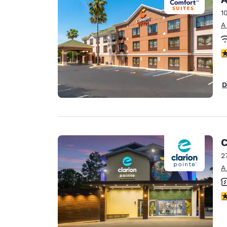
1
A
C
D
C
2
A
C