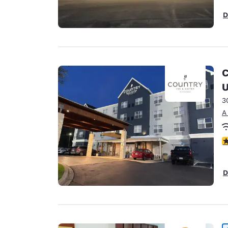
D
C
U
3
A
C
D