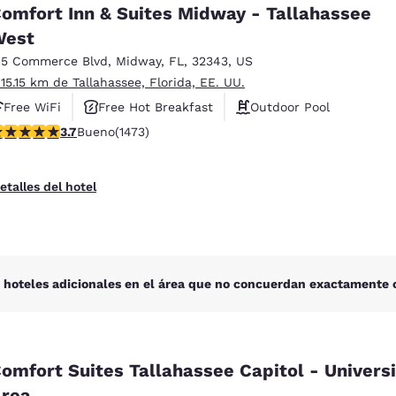
México
Mexico
omfort Inn & Suites Midway - Tallahassee
Español
English
West
15 Commerce Blvd
,
Midway
,
FL
,
32343
,
US
 15.15 km de Tallahassee, Florida, EE. UU.
nd
Germany
España
English
Español
Free WiFi
Free Hot Breakfast
Outdoor Pool
alificación de 3.68 estrellas. Bueno. 1473 reseñas
3.7
Bueno
(1473)
France
France
Français
English
etalles del hotel
Italia
Italy
Italiano
English
ngdom
 hoteles adicionales en el área que no concuerdan exactamente c
India
New Zealan
English
English
omfort Suites Tallahassee Capitol - Universi
rea