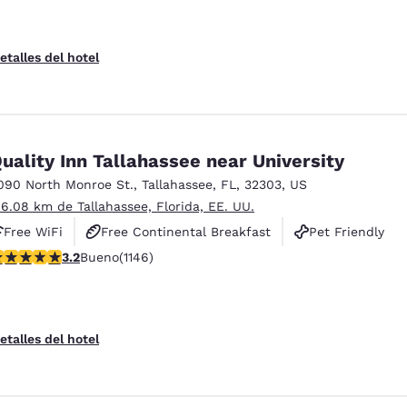
etalles del hotel
uality Inn Tallahassee near University
090 North Monroe St.
,
Tallahassee
,
FL
,
32303
,
US
 6.08 km de Tallahassee, Florida, EE. UU.
Free WiFi
Free Continental Breakfast
Pet Friendly
alificación de 3.17 estrellas. Bueno. 1146 reseñas
3.2
Bueno
(1146)
etalles del hotel