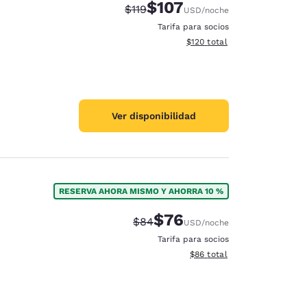
$107
Tarifa tachada:
Tarifa reducida:
$119
USD
/noche
Tarifa para socios
Ver detalles totales estimado
$120
total
Ver disponibilidad
RESERVA AHORA MISMO Y AHORRA 10 %
$76
Tarifa tachada:
Tarifa reducida:
$84
USD
/noche
Tarifa para socios
Ver detalles totales estimad
$86
total