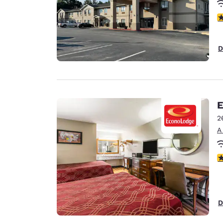
C
D
E
2
A
C
D