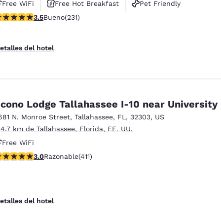
Free WiFi
Free Hot Breakfast
Pet Friendly
alificación de 3.52 estrellas. Bueno. 231 reseñas
3.5
Bueno
(231)
etalles del hotel
cono Lodge Tallahassee I-10 near University
681 N. Monroe Street
,
Tallahassee
,
FL
,
32303
,
US
 4.7 km de Tallahassee, Florida, EE. UU.
Free WiFi
alificación de 2.95 estrellas. Razonable. 411 reseñas
3.0
Razonable
(411)
etalles del hotel