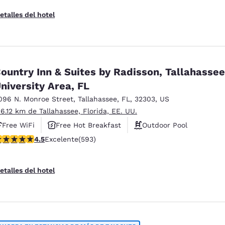
etalles del hotel
ountry Inn & Suites by Radisson, Tallahasse
niversity Area, FL
096 N. Monroe Street
,
Tallahassee
,
FL
,
32303
,
US
 6.12 km de Tallahassee, Florida, EE. UU.
Free WiFi
Free Hot Breakfast
Outdoor Pool
alificación de 4.45 estrellas. Excelente. 593 reseñas
4.5
Excelente
(593)
etalles del hotel