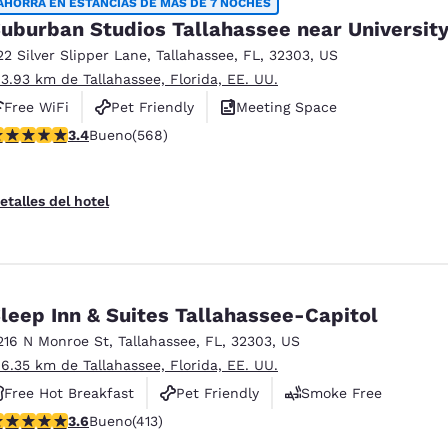
AHORRA EN ESTANCIAS DE MÁS DE 7 NOCHES
uburban Studios Tallahassee near Universit
22 Silver Slipper Lane
,
Tallahassee
,
FL
,
32303
,
US
 3.93 km de Tallahassee, Florida, EE. UU.
Free WiFi
Pet Friendly
Meeting Space
alificación de 3.37 estrellas. Bueno. 568 reseñas
3.4
Bueno
(568)
etalles del hotel
leep Inn & Suites Tallahassee-Capitol
216 N Monroe St
,
Tallahassee
,
FL
,
32303
,
US
 6.35 km de Tallahassee, Florida, EE. UU.
Free Hot Breakfast
Pet Friendly
Smoke Free
alificación de 3.56 estrellas. Bueno. 413 reseñas
3.6
Bueno
(413)