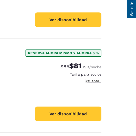
Ver disponibilidad
RESERVA AHORA MISMO Y AHORRA 5 %
$81
Tarifa tachada:
Tarifa reducida:
$85
USD
/noche
Tarifa para socios
Ver detalles totales estimad
$91
total
Ver disponibilidad