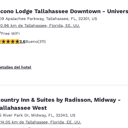
cono Lodge Tallahassee Downtown - Univers
09 Apalachee Parkway
,
Tallahassee
,
FL
,
32301
,
US
 0.96 km de Tallahassee, Florida, EE. UU.
Free WiFi
alificación de 3.61 estrellas. Bueno. 311 reseñas
3.6
Bueno
(311)
etalles del hotel
ountry Inn & Suites by Radisson, Midway -
allahassee West
5 River Park Dr
,
Midway
,
FL
,
32343
,
US
 14.05 km de Tallahassee, Florida, EE. UU.