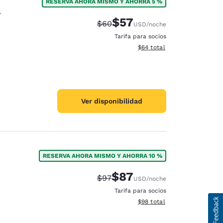
RESERVA AHORA MISMO Y AHORRA 5 %
y
$57
Tarifa tachada:
Tarifa reducida:
$60
USD
/noche
Tarifa para socios
Ver detalles totales estimad
$64
total
Ver disponibilidad
RESERVA AHORA MISMO Y AHORRA 10 %
$87
Tarifa tachada:
Tarifa reducida:
$97
USD
/noche
Tarifa para socios
Ver detalles totales estimad
$98
total