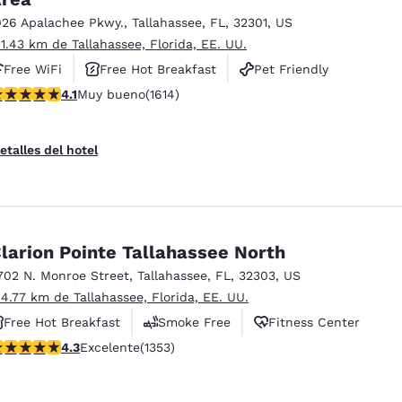
026 Apalachee Pkwy.
,
Tallahassee
,
FL
,
32301
,
US
 1.43 km de Tallahassee, Florida, EE. UU.
Free WiFi
Free Hot Breakfast
Pet Friendly
alificación de 4.08 estrellas. Muy bueno. 1614 reseñas
4.1
Muy bueno
(1614)
etalles del hotel
larion Pointe Tallahassee North
702 N. Monroe Street
,
Tallahassee
,
FL
,
32303
,
US
 4.77 km de Tallahassee, Florida, EE. UU.
Free Hot Breakfast
Smoke Free
Fitness Center
alificación de 4.25 estrellas. Excelente. 1353 reseñas
4.3
Excelente
(1353)