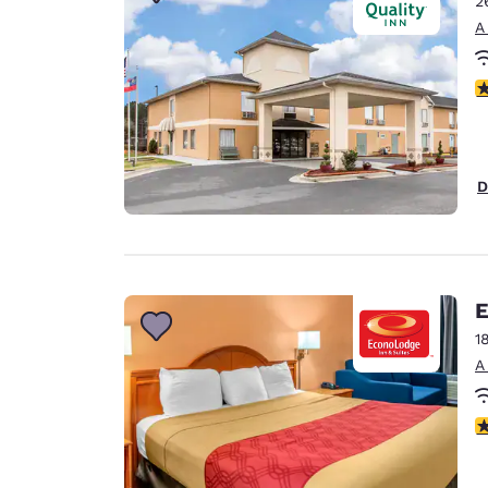
2
Canada
Français
A
Europa
C
Deutschla
Deutsch
Spain
D
English
Ireland
English
E
United Ki
English
1
A
Asia-Pacífico
Australia
C
English