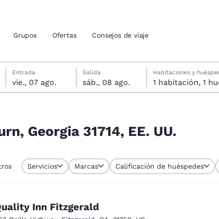
Grupos
Ofertas
Consejos de viaje
viernes, 7 de agosto
sábado, 8 de agosto
Fecha de salida seleccionada: sábado, 8 de agosto
Fecha de entrada seleccionada: viernes, 7 de agosto
Entrada
Salida
Habitaciones y huéspe
vie., 07 ago.
sáb., 08 ago.
1 habitac
ión actuales
UU.
u idioma preferido
rn, Georgia 31714, EE. UU.
tes
Estados Unidos
América Lat
tros
Servicios
Marcas
Calificación de huéspedes
Español
Español
atina
Latin America
Canada
English
English
uality Inn Fitzgerald