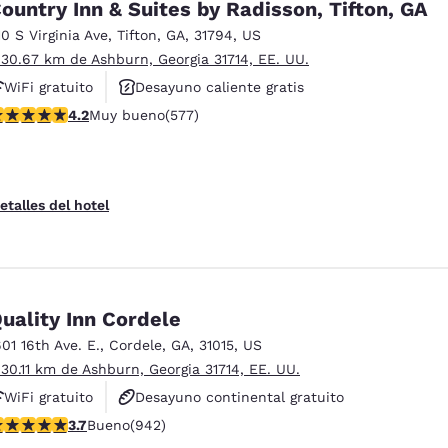
ountry Inn & Suites by Radisson, Tifton, GA
10 S Virginia Ave
,
Tifton
,
GA
,
31794
,
US
 30.67 km de Ashburn, Georgia 31714, EE. UU.
WiFi gratuito
Desayuno caliente gratis
alificación de 4.15 estrellas. Muy bueno. 577 reseñas
4.2
Muy bueno
(577)
Se aceptan mascotas
etalles del hotel
uality Inn Cordele
601 16th Ave. E.
,
Cordele
,
GA
,
31015
,
US
 30.11 km de Ashburn, Georgia 31714, EE. UU.
WiFi gratuito
Desayuno continental gratuito
alificación de 3.74 estrellas. Bueno. 942 reseñas
3.7
Bueno
(942)
Desayuno caliente gratis