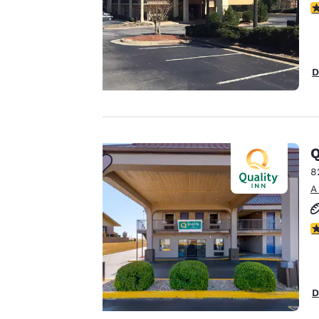
C
utiliza cookies,
incluidas cookies de
terceros, con fines de
rendimiento y para
D
ofrecerte una
experiencia web
personalizada al
mostrar anuncios de
acuerdo con tus
Q
preferencias de
8
navegación. Esto nos
A
permite recordar tus
datos, mostrarte
C
productos de interés
Aceptar todas las cook
y seguir mejorando
nuestros servicios.
Puedes cambiar estos
D
ajustes en cualquier
momento