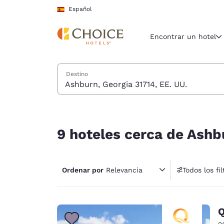
Carga completada
Saltar A Contenido Principal
Español
Encontrar un hotel
Buscar hoteles
Destino
Región y ubicac
España
Español
9 hoteles cerca de Ashburn, Georgia 31714, EE. 
Selecciona t
9 hoteles cerca de Ashbu
América
United Sta
Ordenar por
Relevancia
Todos los fil
English
América L
Português
Q