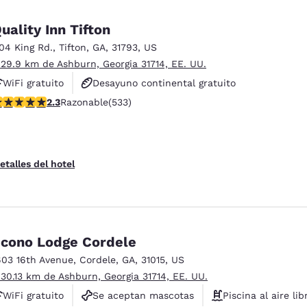
uality Inn Tifton
104 King Rd.
,
Tifton
,
GA
,
31793
,
US
 29.9 km de Ashburn, Georgia 31714, EE. UU.
WiFi gratuito
Desayuno continental gratuito
alificación de 2.33 estrellas. Razonable. 533 reseñas
2.3
Razonable
(533)
Desayuno caliente gratis
etalles del hotel
cono Lodge Cordele
603 16th Avenue
,
Cordele
,
GA
,
31015
,
US
 30.13 km de Ashburn, Georgia 31714, EE. UU.
WiFi gratuito
Se aceptan mascotas
Piscina al aire lib