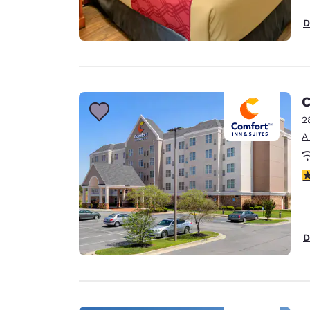
D
C
2
A
C
D