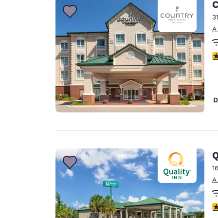
C
3
A
C
D
Q
1
A
C