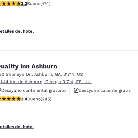
alificación de 3.2 estrellas. Bueno. 474 reseñas
3.2
Bueno
(474)
etalles del hotel
uality Inn Ashburn
20 Shoney's Dr.
,
Ashburn
,
GA
,
31714
,
US
 1.44 km de Ashburn, Georgia 31714, EE. UU.
Desayuno continental gratuito
Desayuno caliente gratis
alificación de 3.37 estrellas. Bueno. 245 reseñas
3.4
Bueno
(245)
Se aceptan mascotas
ies
Rechazar todas las cookies
Configu
etalles del hotel