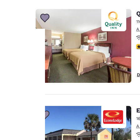
Q
1
A
C
Tu
privacidad
D
es
importante
para
E
nosotros.
1
A
Nuestro sitio web