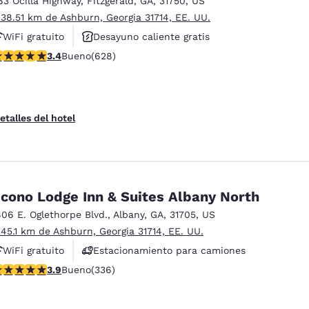
63 Ocilla Highway
,
Fitzgerald
,
GA
,
31750
,
US
México
Mexico
Español
English
 38.51 km de Ashburn, Georgia 31714, EE. UU.
WiFi gratuito
Desayuno caliente gratis
alificación de 3.36 estrellas. Bueno. 628 reseñas
3.4
Bueno
(628)
Se aceptan mascotas
nd
Germany
España
English
Español
France
France
etalles del hotel
Français
English
Italia
Italy
Italiano
English
cono Lodge Inn & Suites Albany North
ngdom
806 E. Oglethorpe Blvd.
,
Albany
,
GA
,
31705
,
US
 45.1 km de Ashburn, Georgia 31714, EE. UU.
WiFi gratuito
Estacionamiento para camiones
India
New Zealan
alificación de 3.88 estrellas. Bueno. 336 reseñas
3.9
Bueno
(336)
English
English