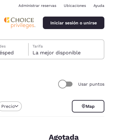
Administrar reservas
Ubicaciones
Ayuda
Iniciar sesión o unirse
des
Tarifa
ión, 1 huésped
La mejor disponible
Usar puntos
ina
Precio
Map
Agotada