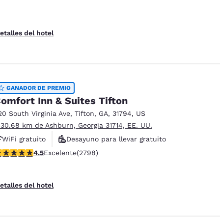
etalles del hotel
GANADOR DE PREMIO
omfort Inn & Suites Tifton
20 South Virginia Ave
,
Tifton
,
GA
,
31794
,
US
 30.68 km de Ashburn, Georgia 31714, EE. UU.
WiFi gratuito
Desayuno para llevar gratuito
alificación de 4.53 estrellas. Excelente. 2798 reseñas
4.5
Excelente
(2798)
Desayuno caliente gratis
etalles del hotel