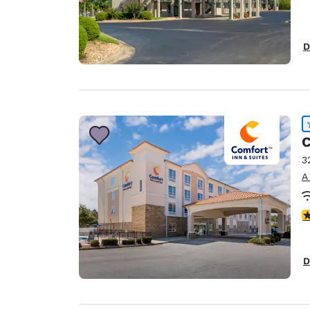
D
C
3
A
C
D