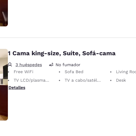
1 Cama king-size, Suíte, Sofá-cama
3 huéspedes
No fumador
Free WiFi
Sofa Bed
Living R
TV LCD/plasma de 40 pol
TV a cabo/satélite
Desk
Detalles