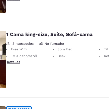
1 Cama king-size, Suíte, Sofá-cama
3 huéspedes
No fumador
Free WiFi
Sofa Bed
TV L
TV a cabo/satélite
Desk
Ref
Detalles