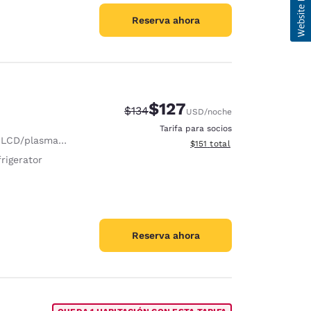
Reserva ahora
$127
Tarifa tachada:
Tarifa reducida:
$134
USD
/noche
Tarifa para socios
CD/plasma de 40 pol
Ver detalles totales estimado
$151
total
rigerator
Reserva ahora