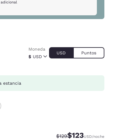
 adicional
Moneda
USD
Puntos
$
USD
a estancia
$123
Tarifa tachada:
Tarifa reducida:
$129
USD
/noche