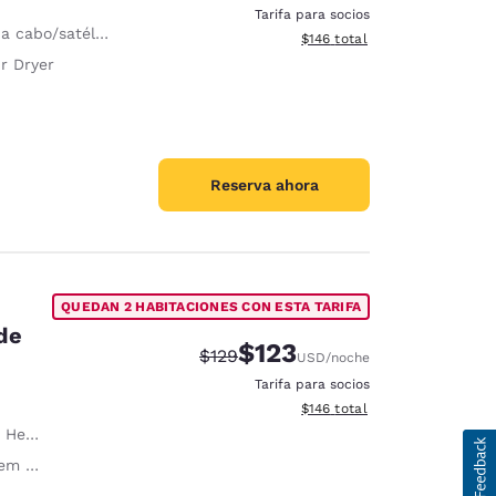
Tarifa para socios
a cabo/satélite
Ver detalles totales estimado
$146
total
r Dryer
Reserva ahora
QUEDAN 2 HABITACIONES CON ESTA TARIFA
de
$123
Tarifa tachada:
Tarifa reducida:
$129
USD
/noche
Tarifa para socios
Ver detalles totales estimado
$146
total
essible
m relevo