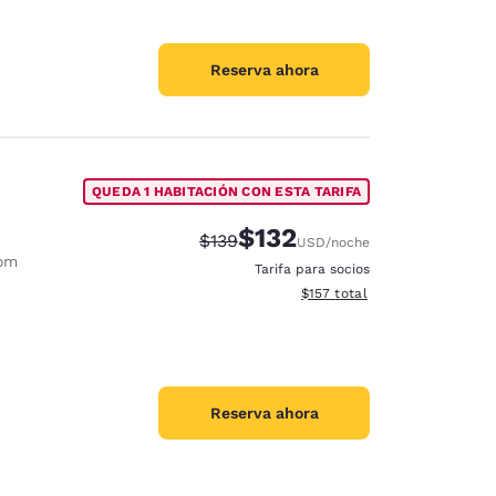
Reserva ahora
QUEDA 1 HABITACIÓN CON ESTA TARIFA
$132
Tarifa tachada:
Tarifa reducida:
$139
USD
/noche
oom
Tarifa para socios
Ver detalles totales estimado
$157
total
Reserva ahora