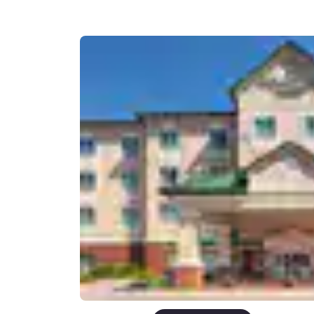
Canada
Français
Europa
Deutschla
Deutsch
Spain
English
Ireland
English
United Ki
English
Asia-Pacífico
Australia
English