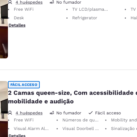
4 huéspedes
No fumador
Free WiFi
TV LCD/plasma de 40 pol
TV 
Desk
Refrigerator
Hai
Detalles
FÁCIL ACCESO
2 Camas queen-size, Com acessibilidade 
mobilidade e audição
4 huéspedes
No fumador
Fácil acceso
Free WiFi
Números de quartos em braile
Mobility and Hearing Acc
Visual Alarm Alert
Visual Doorbell Alert
Sinalização em braile ou e
Detalles