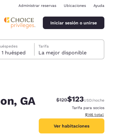
Administrar reservas
Ubicaciones
Ayuda
Iniciar sesión o unirse
huéspedes
Tarifa
1 habitación, 1 huésped
La mejor disponible
ton, GA
$123
Tarifa tachada:
Tarifa reducida:
$129
USD
/noche
ina
Tarifa para socios
Ver detalles totales estimado
$146
total
Ver habitaciones