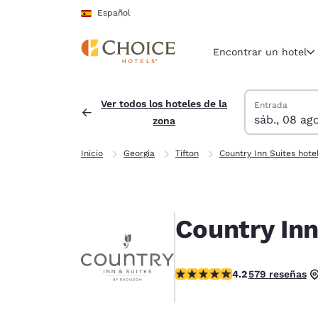
Carga completada
Saltar A Contenido Principal
Español
Encontrar un hotel
Buscar hoteles
sábado, 8 de a
domingo, 9 de 
Fecha de salid
Fecha de entra
Ver todos los hoteles de la
Entrada
sáb., 08 ago
zona
Región y ubicac
España
Inicio
Georgia
Tifton
Country Inn Suites hote
Español
Selecciona t
América
Country Inn
United Sta
English
Calificación de 4.15 estrellas
4.2
579 reseñas
América L
Português