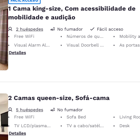
FÁCIL ACCESO
1 Cama king-size, Com acessibilidade de
mobilidade e audição
2 huéspedes
No fumador
Fácil acceso
Free WiFi
Números de quartos em braile
Mobility and Hearin
Visual Alarm Alert
Visual Doorbell Alert
As portas têm largura
Detalles
2 Camas queen-size, Sofá-cama
5 huéspedes
No fumador
Free WiFi
Sofa Bed
Living R
TV LCD/plasma de 40 pol
TV a cabo/satélite
Desk
Detalles