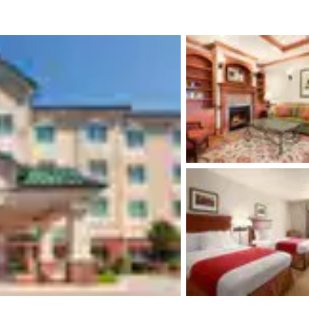
México
Mexico
Español
English
nd
Germany
España
English
Español
France
France
Français
English
Italia
Italy
Italiano
English
ngdom
India
New Zealan
English
English