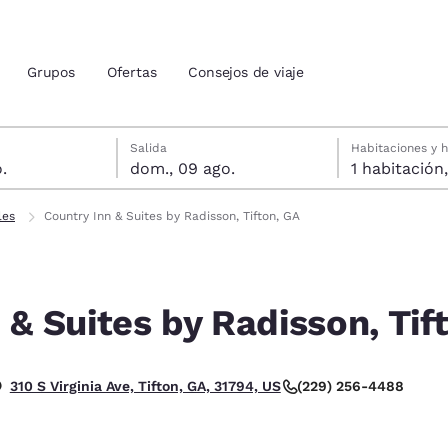
Grupos
Ofertas
Consejos de viaje
gosto
agosto
a seleccionada: domingo, 9 de agosto
da seleccionada: sábado, 8 de agosto
Salida
Habitaciones y 
.
dom., 09 ago.
ión actuales
les
Country Inn & Suites by Radisson, Tifton, GA
u idioma preferido
 & Suites by Radisson, Tif
tes
Estados Unidos
América Lat
Español
Español
. Muy bueno.
(229) 256-4488
310 S Virginia Ave, Tifton, GA, 31794, US
atina
Latin America
Canada
English
English