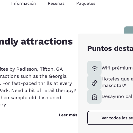
Información
Reseñas
Paquetes
ndly attractions
Puntos dest
Wifi prémium 
ites by Radisson, Tifton, GA
tractions such as the Georgia
Hoteles que 
 For fast-paced thrills at every
mascotas*
rk. Need a bit of retail therapy?
Desayuno cali
then sample old-fashioned
ry.
Leer más
Ver todos los se