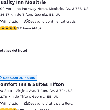
uality Inn Moultrie
300 Veterans Parkway North
,
Moultrie
,
GA
,
31788
,
US
 34.87 km de Tifton, Georgia, EE. UU.
Wifi gratis
Desayuno continental gratis
alificación de 3.2 estrellas. Bueno. 445 reseñas
3.2
Bueno
(445)
Desayuno caliente gratis
etalles del hotel
GANADOR DE PREMIO
omfort Inn & Suites Tifton
20 South Virginia Ave
,
Tifton
,
GA
,
31794
,
US
 2.78 km de Tifton, Georgia, EE. UU.
Wifi gratis
Desayuno gratis para llevar
alificación de 4.53 estrellas. Excelente. 2798 reseñas