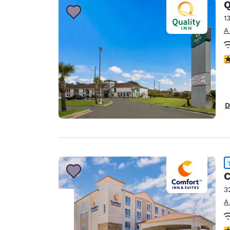
Q
1
A
C
D
C
3
A
C