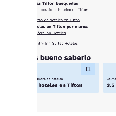
Otras Tifton búsquedas
cookies», aceptas que
Estilo boutique hoteles en Tifton
se almacenen cookies
en tu dispositivo. Al
Ofertas de hoteles en Tifton
hacer clic en
Hoteles en Tifton por marca
«Rechazar todas las
Comfort Inn Hoteles
cookies», las cookies
para las que se
Country Inn Suites Hoteles
requiere
consentimiento no se
Es bueno saberlo
almacenarán en tu
dispositivo.
Para obtener más
Número de hoteles
Calif
información, consulta
7 hoteles en Tifton
3.5
nuestra
Política de
cookies
.