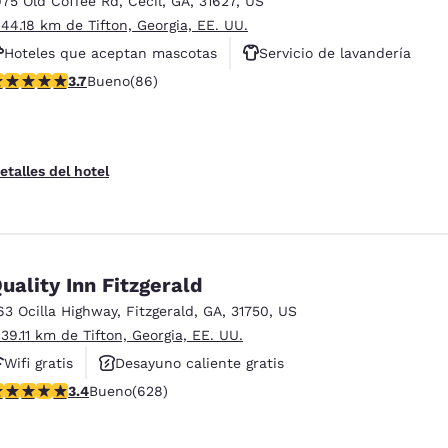
975 Old Coffee Rd
,
Cecil
,
GA
,
31627
,
US
México
Mexico
Español
English
 44.18 km de Tifton, Georgia, EE. UU.
Hoteles que aceptan mascotas
Servicio de lavandería
alificación de 3.69 estrellas. Bueno. 86 reseñas
3.7
Bueno
(86)
Aparcamiento para camiones
nd
Germany
España
English
Español
France
France
etalles del hotel
Français
English
Italia
Italy
Italiano
English
uality Inn Fitzgerald
ngdom
63 Ocilla Highway
,
Fitzgerald
,
GA
,
31750
,
US
 39.11 km de Tifton, Georgia, EE. UU.
Wifi gratis
Desayuno caliente gratis
India
New Zealan
alificación de 3.36 estrellas. Bueno. 628 reseñas
3.4
Bueno
(628)
Hoteles que aceptan mascotas
English
English