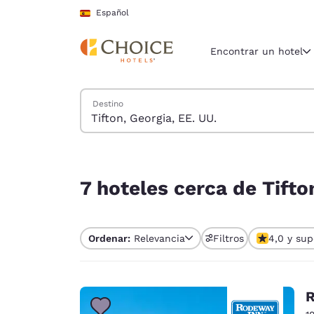
Carga completada
Saltar A Contenido Principal
Español
Encontrar un hotel
Buscar hoteles
Destino
Región y ubicac
España
Español
7 hoteles cerca de Tifton, Georgia, EE. UU.
Selecciona t
7 hoteles cerca de Tifto
América
United Sta
Ordenar:
Relevancia
Filtros
4,0 y sup
English
América L
Português
R