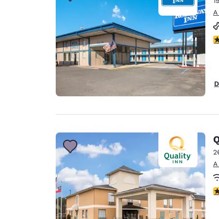
1
Canada
Français
A
Europa
C
Deutschla
Deutsch
Spain
D
English
Ireland
English
Q
United Ki
English
2
A
Asia-Pacífico
Australia
C
English