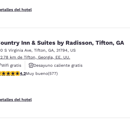
etalles del hotel
ountry Inn & Suites by Radisson, Tifton, GA
10 S Virginia Ave
,
Tifton
,
GA
,
31794
,
US
 2.78 km de Tifton, Georgia, EE. UU.
Wifi gratis
Desayuno caliente gratis
alificación de 4.15 estrellas. Muy bueno. 577 reseñas
4.2
Muy bueno
(577)
Hoteles que aceptan mascotas
etalles del hotel