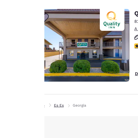
mostrar anuncios de
acuerdo con tus
Q
preferencias de
8
navegación. Esto nos
A
permite recordar tus
datos, mostrarte
C
productos de interés
Aceptar todas las cook
y seguir mejorando
nuestros servicios.
Puedes cambiar estos
D
ajustes en cualquier
momento
consultando nuestra
Política de cookies y
Inicio
Es Es
Georgia
siguiendo las
instrucciones
contenidas en ella. Al
hacer clic en
«Aceptar todas las