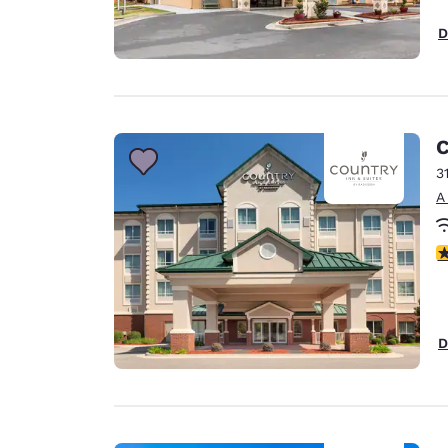
D
C
3
A
C
D