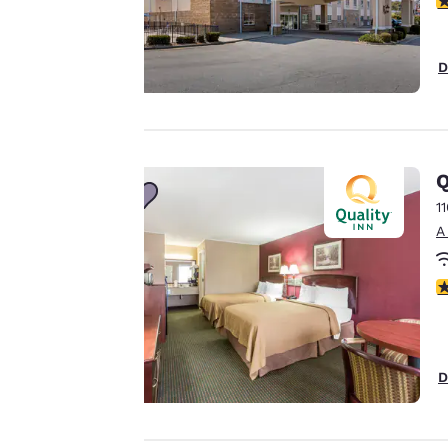
Tu
privacidad
D
es
importante
para
Q
nosotros.
1
A
Nuestro sitio web
C
utiliza cookies,
incluidas cookies de
terceros, con fines de
rendimiento y para
D
ofrecerte una
experiencia web
personalizada al