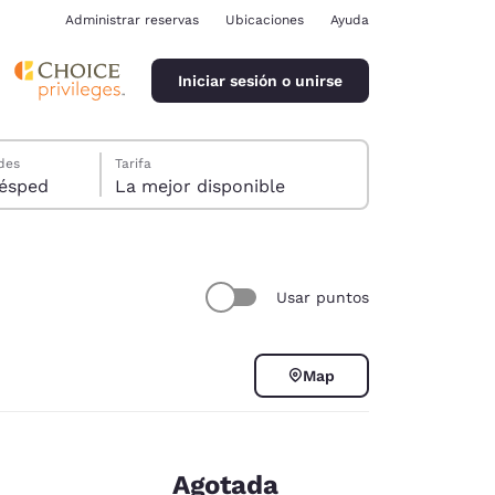
Administrar reservas
Ubicaciones
Ayuda
Iniciar sesión o unirse
des
Tarifa
ión, 1 huésped
La mejor disponible
Usar puntos
ina
Map
Agotada