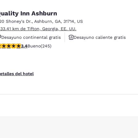
uality Inn Ashburn
20 Shoney's Dr.
,
Ashburn
,
GA
,
31714
,
US
 33.41 km de Tifton, Georgia, EE. UU.
Desayuno continental gratis
Desayuno caliente gratis
alificación de 3.37 estrellas. Bueno. 245 reseñas
3.4
Bueno
(245)
Hoteles que aceptan mascotas
ies
Rechazar todas las cookies
Configu
etalles del hotel