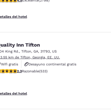
4.5
Excelente
(2798)
Desayuno caliente gratis
etalles del hotel
uality Inn Tifton
104 King Rd.
,
Tifton
,
GA
,
31793
,
US
 3.55 km de Tifton, Georgia, EE. UU.
Wifi gratis
Desayuno continental gratis
alificación de 2.33 estrellas. Razonable. 533 reseñas
2.3
Razonable
(533)
Desayuno caliente gratis
etalles del hotel