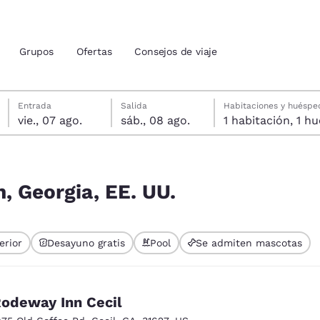
Grupos
Ofertas
Consejos de viaje
viernes, 7 de agosto
sábado, 8 de agosto
Fecha de salida seleccionada: sábado, 8 de agosto
Fecha de entrada seleccionada: viernes, 7 de agosto
Entrada
Salida
Habitaciones y huéspe
vie., 07 ago.
sáb., 08 ago.
1 habitac
ión actuales
u idioma preferido
n, Georgia, EE. UU.
tes
Estados Unidos
América Lat
erior
Desayuno gratis
Pool
Se admiten mascotas
Español
Español
atina
Latin America
Canada
English
English
odeway Inn Cecil