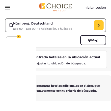
Carga completada
Saltar A Contenido Principal
Iniciar sesión
Nürnberg, Deutschland
Modificar búsqueda para Nürnberg, Deutschland. Fecha de entrada ago 
ago 09 - ago 09
•
1 habitación, 1 huésped
4
Map
Ordenar y filtrar
4 filtros seleccionados actualmente
No se han encontrado hoteles en la ubicación actual
Tu
Intenta ajustar tu ubicación de búsqueda.
privacidad
es
A continuación encontrarás hoteles adicionales en el área que
importante
no concuerdan exactamente con tu criterio de búsqueda.
para
nosotros.