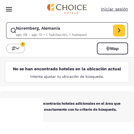
Carga completada
Saltar A Contenido Principal
Iniciar sesión
Núremberg, Alemania
Modificar búsqueda para Núremberg, Alemania. Fecha de entrada ago 09
ago 09 - ago 10
•
1 habitación, 1 huésped
1
Map
Ordenar y filtrar
1 filtro seleccionado actualmente
No se han encontrado hoteles en la ubicación actual
Intenta ajustar tu ubicación de búsqueda.
A continuación encontrarás hoteles adicionales en el área que
no concuerdan exactamente con tu criterio de búsqueda.
Tu