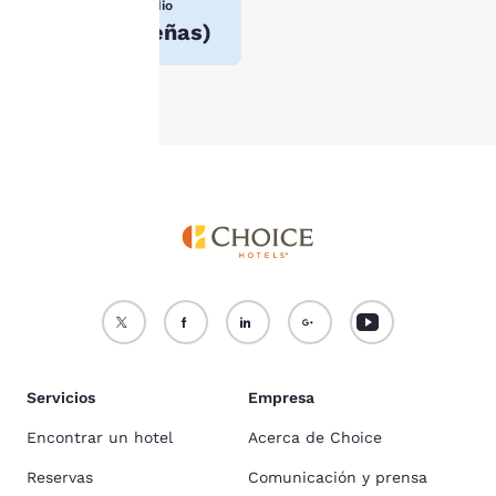
nuestra
Calificación promedio
Política de
4.3
(
60 reseñas
)
cookies
.
Aceptar todas las cookies
Rechazar todas las cookie
Servicios
Empresa
Encontrar un hotel
Acerca de Choice
Reservas
Comunicación y prensa