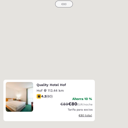
Quality Hotel Hof
Hof
113.44 km
Calificación de 4.35 estrellas. Excelente. 60 reseñas
4.3
(
60
)
Ahorra 10 %
€80
Tarifa tachada:
Tarifa reducida:
€89
EUR
/noche
Tarifa para socios
Ver detalles totales estimados
€80
total