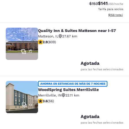
$141
Tarifa tachada:
Tarifa reducida:
$153
USD
/noche
Tarifa para socios
Ver detalles t
$158
total
Quality Inn & Suites Matteson near I-57
Quality Inn & Suites Matteson near 
Matteson
,
IL
27.67 km
Calificación de 2.87 estrellas. Razonable. 809 reseñas
2.9
(
809
)
32
Agotada
para las fechas seleccionadas
WoodSpring Suites Merrillville
AHORRA EN ESTANCIAS DE MÁS DE 7 NOCHES
WoodSpring Suites Merrillville
Merrillville
,
IN
22.11 km
Calificación de 3.61 estrellas. Bueno. 56 reseñas
3.6
(
56
)
13
Agotada
para las fechas seleccionadas