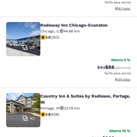
Tarifa para socios
Ver detalles t
$261
total
Rodeway Inn Chicago-Evanston
Rodeway Inn Chicago-Evanston
Chicago
,
IL
44.66 km
Calificación de 3.47 estrellas. Bueno. 352 reseñas
3.5
(
352
)
20
Ahorra 5 %
$88
Tarifa tachada:
Tarifa reducida
$93
USD
/noche
Tarifa para socios
Ver detalles t
$100
total
Country Inn & Suites by Radisson, Portage,
Country Inn & Suites by Radisson, Po
IN
Portage
,
IN
23.78 km
Calificación de 3.79 estrellas. Bueno. 426 reseñas
3.8
(
426
)
43
Ahorra 10 %