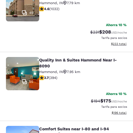
Hammond
,
IN
7.79 km
Calificación de 4.56 estrellas. Excelente. 1032 reseñas
4.6
(
1032
)
49
Ahorra 10 %
$208
Tarifa tachada:
Tarifa reducida:
$231
USD
/noche
Tarifa para socios
Ver detalles to
$233
total
Quality Inn & Suites Hammond Near I-
Quality Inn & Suites Hammond Near
8090
Hammond
,
IN
7.95 km
Calificación de 3.71 estrellas. Bueno. 394 reseñas
3.7
(
394
)
55
Ahorra 10 %
$175
Tarifa tachada:
Tarifa reducida:
$194
USD
/noche
Tarifa para socios
Ver detalles t
$196
total
Comfort Suites near I-80 and I-94
Comfort Suites near I-80 and I-94