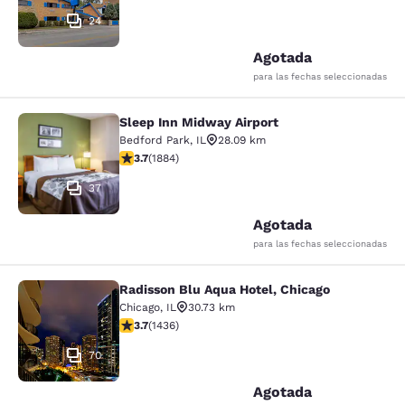
24
Agotada
para las fechas seleccionadas
Sleep Inn Midway Airport
Sleep Inn Midway Airport
Bedford Park
,
IL
28.09 km
Calificación de 3.71 estrellas. Bueno. 1884 reseñas
3.7
(
1884
)
37
Agotada
para las fechas seleccionadas
Radisson Blu Aqua Hotel, Chicago
Radisson Blu Aqua Hotel, Chicago
Chicago
,
IL
30.73 km
Calificación de 3.66 estrellas. Bueno. 1436 reseñas
3.7
(
1436
)
70
Agotada