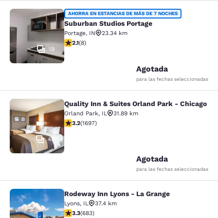
Suburban Studios Portage
AHORRA EN ESTANCIAS DE MÁS DE 7 NOCHES
Suburban Studios Portage
Portage
,
IN
23.34 km
Calificación de 2.12 estrellas. Razonable. 8 reseñas
2.1
(
8
)
19
Agotada
para las fechas seleccionadas
Quality Inn & Suites Orland Park - Chicago
Quality Inn & Suites Orland Park - 
Orland Park
,
IL
31.89 km
Calificación de 3.22 estrellas. Bueno. 1697 reseñas
3.2
(
1697
)
48
Agotada
para las fechas seleccionadas
Rodeway Inn Lyons - La Grange
Rodeway Inn Lyons - La Grange
Lyons
,
IL
37.4 km
Calificación de 3.33 estrellas. Bueno. 683 reseñas
3.3
(
683
)