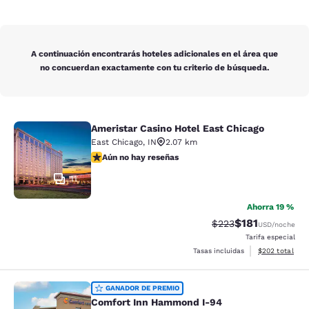
A continuación encontrarás hoteles adicionales en el área que
no concuerdan exactamente con tu criterio de búsqueda.
Ameristar Casino Hotel East Chicago
Ameristar Casino Hotel East Chicag
East Chicago
,
IN
2.07 km
Aún no hay reseñas
Aún no hay reseñas
11
Ahorra 19 %
$181
Tarifa tachada:
Tarifa reducida:
$223
USD
/noche
Tarifa especial
Ver detalles to
Tasas incluidas
$202
total
Comfort Inn Hammond I-94
GANADOR DE PREMIO
Comfort Inn Hammond I-94