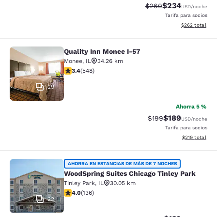
$234
Tarifa tachada:
Tarifa reducida:
$260
USD
/noche
Tarifa para socios
Ver detalles to
$262
total
Quality Inn Monee I-57
Quality Inn Monee I-57
Monee
,
IL
34.26 km
Calificación de 3.43 estrellas. Bueno. 548 reseñas
3.4
(
548
)
29
Ahorra 5 %
$189
Tarifa tachada:
Tarifa reducida:
$199
USD
/noche
Tarifa para socios
Ver detalles t
$219
total
WoodSpring Suites Chicago Tinley P
AHORRA EN ESTANCIAS DE MÁS DE 7 NOCHES
WoodSpring Suites Chicago Tinley Park
Tinley Park
,
IL
30.05 km
Calificación de 3.96 estrellas. Bueno. 136 reseñas
4.0
(
136
)
22