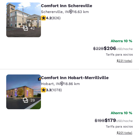
Comfort Inn Schereville
Comfort Inn Schereville
Schererville
,
IN
16.63 km
Calificación de 4.18 estrellas. Muy bueno. 826 reseñas
4.2
(
826
)
42
Ahorra 10 %
$206
Tarifa tachada:
Tarifa reducida:
$229
USD
/noche
Tarifa para socios
Ver detalles t
$231
total
Comfort Inn Hobart-Merrillville
Comfort Inn Hobart-Merrillville
Hobart
,
IN
18.86 km
Calificación de 3.28 estrellas. Bueno. 1078 reseñas
3.3
(
1078
)
29
Ahorra 10 %
$179
Tarifa tachada:
Tarifa reducida:
$199
USD
/noche
Tarifa para socios
Ver detalles t
$201
total