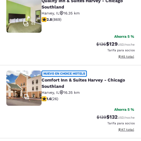
Quality Inn & Suites Harvey - Chicago
Quality Inn & Suites Harvey - Chica
Southland
Harvey
,
IL
16.35 km
Calificación de 2.82 estrellas. Razonable. 869 reseñas
2.8
(
869
)
44
Ahorra 5 %
$129
Tarifa tachada:
Tarifa reducida:
$136
USD
/noche
Tarifa para socios
Ver detalles t
$145
total
Comfort Inn & Suites Harvey - Chic
NUEVO EN CHOICE HOTELS
Comfort Inn & Suites Harvey - Chicago
Southland
Harvey
,
IL
16.35 km
17
Calificación de 1.65 estrellas. Razonable. 26 reseñas
1.6
(
26
)
Ahorra 5 %
$132
Tarifa tachada:
Tarifa reducida:
$139
USD
/noche
Tarifa para socios
Ver detalles t
$147
total