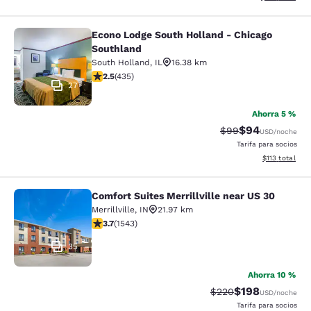
Econo Lodge South Holland - Chicago
Econo Lodge South Holland - Chica
Southland
South Holland
,
IL
16.38 km
Calificación de 2.47 estrellas. Razonable. 435 reseñas
2.5
(
435
)
27
Ahorra 5 %
$94
Tarifa tachada:
Tarifa reducida
$99
USD
/noche
Tarifa para socios
Ver detalles t
$113
total
Comfort Suites Merrillville near US 30
Comfort Suites Merrillville near US 
Merrillville
,
IN
21.97 km
Calificación de 3.7 estrellas. Bueno. 1543 reseñas
3.7
(
1543
)
35
Ahorra 10 %
$198
Tarifa tachada:
Tarifa reducida:
$220
USD
/noche
Tarifa para socios