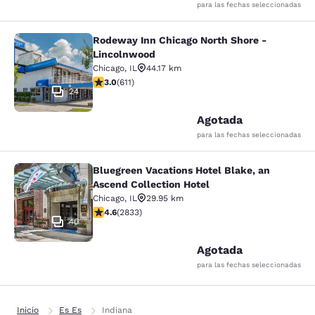
para las fechas seleccionadas
Rodeway Inn Chicago North Shore -
Rodeway Inn Chicago North Shore -
Lincolnwood
Chicago
,
IL
44.17 km
Calificación de 2.98 estrellas. Razonable. 611 reseñas
3.0
(
611
)
24
Agotada
para las fechas seleccionadas
Bluegreen Vacations Hotel Blake, an
Bluegreen Vacations Hotel Blake, an
Ascend Collection Hotel
Chicago
,
IL
29.95 km
Calificación de 4.59 estrellas. Excelente. 2833 reseña
4.6
(
2833
)
40
Agotada
para las fechas seleccionadas
Inicio
Es Es
Indiana