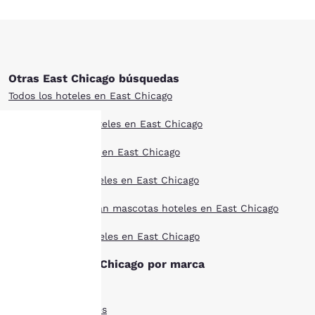
Otras East Chicago búsquedas
Todos los hoteles en East Chicago
Estilo boutique hoteles en East Chicago
Ofertas de hoteles en East Chicago
Tu
Larga estancia hoteles en East Chicago
privacidad
Hoteles que aceptan mascotas hoteles en East Chicago
es
Mejor valorado hoteles en East Chicago
importante
Hoteles en East Chicago por marca
para
Ascend Hoteles
nosotros.
Comfort Inn Hoteles