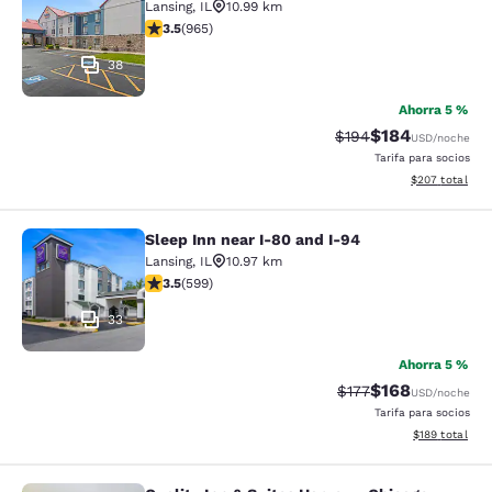
Lansing
,
IL
10.99 km
Calificación de 3.5 estrellas. Bueno. 965 reseñas
3.5
(
965
)
38
Ahorra 5 %
$184
Tarifa tachada:
Tarifa reducida:
$194
USD
/noche
Tarifa para socios
Ver detalles to
$207
total
Sleep Inn near I-80 and I-94
Sleep Inn near I-80 and I-94
Lansing
,
IL
10.97 km
Calificación de 3.54 estrellas. Bueno. 599 reseñas
3.5
(
599
)
33
Ahorra 5 %
$168
Tarifa tachada:
Tarifa reducida:
$177
USD
/noche
Tarifa para socios
Ver detalles t
$189
total