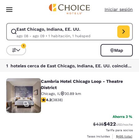
Carga completada
Saltar A Contenido Principal
Iniciar sesión
East Chicago, Indiana, EE. UU.
Modificar búsqueda para East Chicago, Indiana, EE. UU.. Fecha de entr
ago 08 - ago 09
•
1 habitación, 1 huésped
1
Map
Ordenar y filtrar
1 filtro seleccionado actualmente
1 hoteles cerca de East Chicago, Indiana, EE. UU. coinciden con tus filtros
Cambria Hotel Chicago Loop - Theatre
Cambria Hotel Chicago Loop - Theatr
District
Chicago
,
IL
30.89 km
Calificación de 4.21 estrellas. Excelente. 3838 reseñas
4.2
(
3838
)
51
Ahorra 3 %
$422
Tarifa tachada:
Tarifa reducida:
$435
USD
/noche
Tarifa para socios
Ver detalles to
Tasas incluidas
$495
total