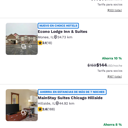
Tarifa para socios
Ver detalles t
$103
total
Econo Lodge Inn & Suites
NUEVO EN CHOICE HOTELS
Econo Lodge Inn & Suites
Monee
,
IL
34.73 km
Calificación de 2.06 estrellas. Razonable. 18 reseñas
2.1
(
18
)
47
Ahorra 10 %
$144
Tarifa tachada:
Tarifa reducida:
$159
USD
/noche
Tarifa para socios
Ver detalles t
$167
total
MainStay Suites Chicago Hillside
AHORRA EN ESTANCIAS DE MÁS DE 7 NOCHES
MainStay Suites Chicago Hillside
Hillside
,
IL
44.92 km
Calificación de 2.63 estrellas. Razonable. 188 reseñas
2.6
(
188
)
28
Ahorra 8 %