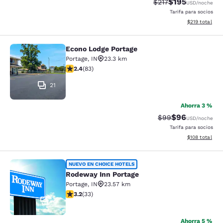
$195
Tarifa tachada:
Tarifa reducida:
$217
USD
/noche
Tarifa para socios
Ver detalles t
$219
total
Econo Lodge Portage
Econo Lodge Portage
Portage
,
IN
23.3 km
Calificación de 2.35 estrellas. Razonable. 83 reseñas
2.4
(
83
)
21
Ahorra 3 %
$96
Tarifa tachada:
Tarifa reducida
$99
USD
/noche
Tarifa para socios
Ver detalles t
$108
total
Rodeway Inn Portage
NUEVO EN CHOICE HOTELS
Rodeway Inn Portage
Portage
,
IN
23.57 km
Calificación de 3.18 estrellas. Bueno. 33 reseñas
3.2
(
33
)
2
Ahorra 5 %