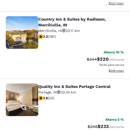
Ver detalles to
$222
total
Country Inn & Suites by Radisson,
Country Inn & Suites by Radisson, Mer
Merrillville, IN
Merrillville
,
IN
22.11 km
Calificación de 3.18 estrellas. Bueno. 381 reseñas
3.2
(
381
)
84
Ahorra 10 %
$220
Tarifa tachada:
Tarifa reducida:
$244
USD
/noche
Tarifa para socios
Ver detalles to
$246
total
Quality Inn & Suites Portage Central
Quality Inn & Suites Portage Central
Portage
,
IN
23.33 km
Calificación de 3.64 estrellas. Bueno. 22 reseñas
3.6
(
22
)
55
Ahorra 5 %
$233
Tarifa tachada:
Tarifa reducida:
$245
USD
/noche