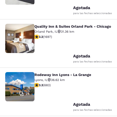
Agotada
para las fechas seleccionadas
Quality Inn & Suites Orland Park - Chicago
Quality Inn & Suites Orland Park - 
Orland Park
,
IL
31.36 km
Calificación de 3.22 estrellas. Bueno. 1697 reseñas
3.2
(
1697
)
48
Agotada
para las fechas seleccionadas
Rodeway Inn Lyons - La Grange
Rodeway Inn Lyons - La Grange
Lyons
,
IL
36.62 km
Calificación de 3.33 estrellas. Bueno. 683 reseñas
3.3
(
683
)
24
Agotada
para las fechas seleccionadas