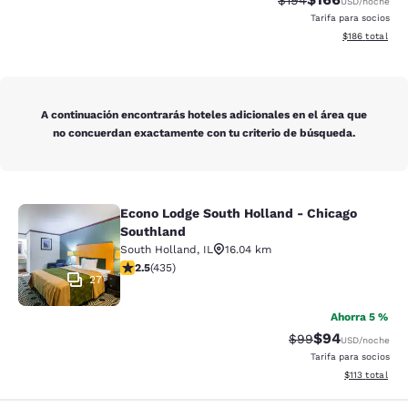
$194
USD
/noche
Tarifa para socios
Ver detalles t
$186
total
A continuación encontrarás hoteles adicionales en el área que
no concuerdan exactamente con tu criterio de búsqueda.
Econo Lodge South Holland - Chicago
Econo Lodge South Holland - Chica
Southland
South Holland
,
IL
16.04 km
Calificación de 2.47 estrellas. Razonable. 435 reseñas
2.5
(
435
)
27
Ahorra 5 %
$94
Tarifa tachada:
Tarifa reducida
$99
USD
/noche
Tarifa para socios
Ver detalles t
$113
total