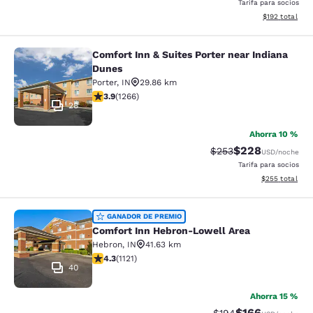
Tarifa para socios
Ver detalles t
$192
total
Comfort Inn & Suites Porter near Indiana
Comfort Inn & Suites Porter near In
Dunes
Porter
,
IN
29.86 km
Calificación de 3.91 estrellas. Bueno. 1266 reseñas
3.9
(
1266
)
28
Ahorra 10 %
$228
Tarifa tachada:
Tarifa reducida:
$253
USD
/noche
Tarifa para socios
Ver detalles to
$255
total
Comfort Inn Hebron-Lowell Area
GANADOR DE PREMIO
Comfort Inn Hebron-Lowell Area
Hebron
,
IN
41.63 km
Calificación de 4.3 estrellas. Excelente. 1121 reseñas
4.3
(
1121
)
40
Ahorra 15 %
$166
Tarifa tachada:
Tarifa reducida: