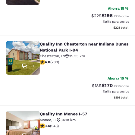
Ahorra 15 %
$196
Tarifa tachada:
Tarifa reducida:
$229
USD
/noche
Tarifa para socios
Ver detalles t
$221
total
Quality Inn Chesterton near Indiana Dunes
Quality Inn Chesterton near Indiana
National Park I-94
Chesterton
,
IN
35.33 km
Calificación de 4.04 estrellas. Muy bueno. 730 reseñas
4.0
(
730
)
30
Ahorra 10 %
$170
Tarifa tachada:
Tarifa reducida:
$189
USD
/noche
Tarifa para socios
Ver detalles t
$191
total
Quality Inn Monee I-57
Quality Inn Monee I-57
Monee
,
IL
34.18 km
Calificación de 3.43 estrellas. Bueno. 548 reseñas
3.4
(
548
)