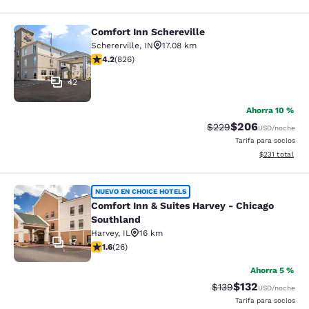
Comfort Inn Schereville
Comfort Inn Schereville
Schererville
,
IN
17.08 km
Calificación de 4.18 estrellas. Muy bueno. 826 reseñas
4.2
(
826
)
42
Ahorra 10 %
$206
Tarifa tachada:
Tarifa reducida:
$229
USD
/noche
Tarifa para socios
Ver detalles t
$231
total
Comfort Inn & Suites Harvey - Chic
NUEVO EN CHOICE HOTELS
Comfort Inn & Suites Harvey - Chicago
Southland
Harvey
,
IL
16 km
17
Calificación de 1.65 estrellas. Razonable. 26 reseñas
1.6
(
26
)
Ahorra 5 %
$132
Tarifa tachada:
Tarifa reducida:
$139
USD
/noche
Tarifa para socios