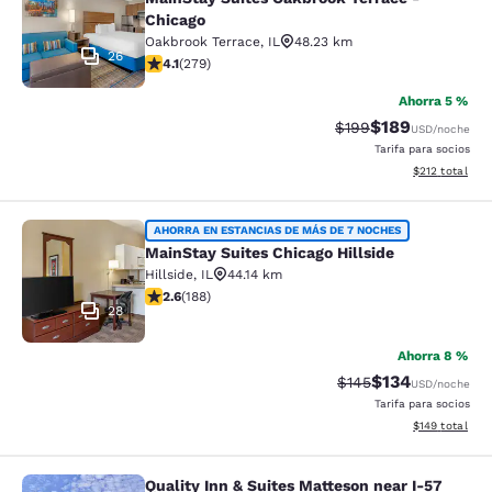
Chicago
Oakbrook Terrace
,
IL
48.23 km
26
Calificación de 4.1 estrellas. Muy bueno. 279 reseñas
4.1
(
279
)
Ahorra 5 %
$189
Tarifa tachada:
Tarifa reducida:
$199
USD
/noche
Tarifa para socios
Ver detalles t
$212
total
MainStay Suites Chicago Hillside
AHORRA EN ESTANCIAS DE MÁS DE 7 NOCHES
MainStay Suites Chicago Hillside
Hillside
,
IL
44.14 km
Calificación de 2.63 estrellas. Razonable. 188 reseñas
2.6
(
188
)
28
Ahorra 8 %
$134
Tarifa tachada:
Tarifa reducida:
$145
USD
/noche
Tarifa para socios
Ver detalles t
$149
total
Quality Inn & Suites Matteson near I-57