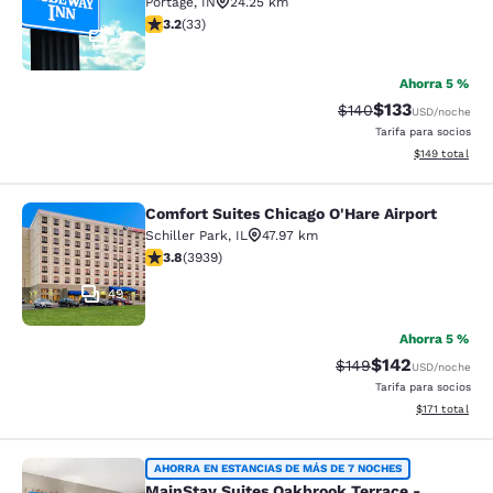
Portage
,
IN
24.25 km
Calificación de 3.18 estrellas. Bueno. 33 reseñas
3.2
(
33
)
2
Ahorra 5 %
$133
Tarifa tachada:
Tarifa reducida:
$140
USD
/noche
Tarifa para socios
Ver detalles t
$149
total
Comfort Suites Chicago O'Hare Airport
Comfort Suites Chicago O'Hare Airpo
Schiller Park
,
IL
47.97 km
Calificación de 3.81 estrellas. Bueno. 3939 reseñas
3.8
(
3939
)
49
Ahorra 5 %
$142
Tarifa tachada:
Tarifa reducida:
$149
USD
/noche
Tarifa para socios
Ver detalles t
$171
total
MainStay Suites Oakbrook Terrace -
AHORRA EN ESTANCIAS DE MÁS DE 7 NOCHES
MainStay Suites Oakbrook Terrace -