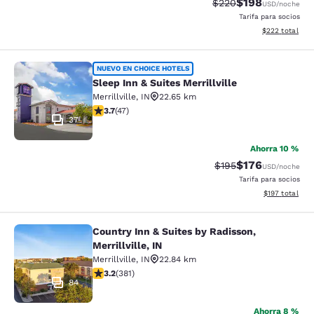
$198
Tarifa tachada:
Tarifa reducida:
$220
USD
/noche
Tarifa para socios
Ver detalles to
$222
total
Sleep Inn & Suites Merrillville
NUEVO EN CHOICE HOTELS
Sleep Inn & Suites Merrillville
Merrillville
,
IN
22.65 km
Calificación de 3.68 estrellas. Bueno. 47 reseñas
3.7
(
47
)
37
Ahorra 10 %
$176
Tarifa tachada:
Tarifa reducida:
$195
USD
/noche
Tarifa para socios
Ver detalles t
$197
total
Country Inn & Suites by Radisson,
Country Inn & Suites by Radisson, Mer
Merrillville, IN
Merrillville
,
IN
22.84 km
Calificación de 3.18 estrellas. Bueno. 381 reseñas
3.2
(
381
)
84
Ahorra 8 %