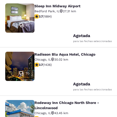
Sleep Inn Midway Airport
Sleep Inn Midway Airport
Bedford Park
,
IL
27.31 km
Calificación de 3.71 estrellas. Bueno. 1884 reseñas
3.7
(
1884
)
37
Agotada
para las fechas seleccionadas
Radisson Blu Aqua Hotel, Chicago
Radisson Blu Aqua Hotel, Chicago
Chicago
,
IL
30.02 km
Calificación de 3.66 estrellas. Bueno. 1436 reseñas
3.7
(
1436
)
70
Agotada
para las fechas seleccionadas
Rodeway Inn Chicago North Shore -
Rodeway Inn Chicago North Shore -
Lincolnwood
Chicago
,
IL
43.45 km