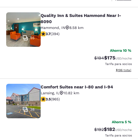
Quality Inn & Suites Hammond Near I-
Quality Inn & Suites Hammond Near
8090
Hammond
,
IN
8.58 km
Calificación de 3.71 estrellas. Bueno. 394 reseñas
3.7
(
394
)
55
Ahorra 10 %
$175
Tarifa tachada:
Tarifa reducida:
$194
USD
/noche
Tarifa para socios
Ver detalles t
$196
total
Comfort Suites near I-80 and I-94
Comfort Suites near I-80 and I-94
Lansing
,
IL
10.82 km
Calificación de 3.5 estrellas. Bueno. 965 reseñas
3.5
(
965
)
38
Ahorra 5 %
$182
Tarifa tachada:
Tarifa reducida:
$192
USD
/noche
Tarifa para socios