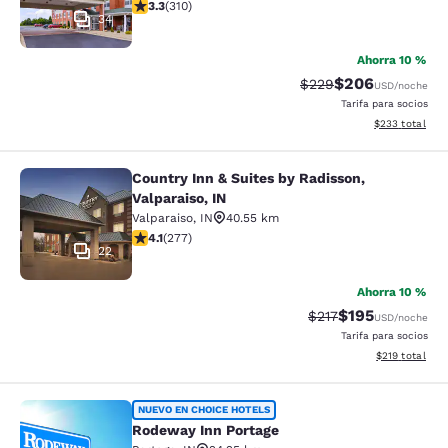
Calificación de 3.32 estrellas. Bueno. 310 reseñas
3.3
(
310
)
34
Ahorra 10 %
$206
Tarifa tachada:
Tarifa reducida:
$229
USD
/noche
Tarifa para socios
Ver detalles to
$233
total
Country Inn & Suites by Radisson,
Country Inn & Suites by Radisson, Va
Valparaiso, IN
Valparaiso
,
IN
40.55 km
Calificación de 4.14 estrellas. Muy bueno. 277 reseñas
4.1
(
277
)
22
Ahorra 10 %
$195
Tarifa tachada:
Tarifa reducida:
$217
USD
/noche
Tarifa para socios
Ver detalles t
$219
total
Rodeway Inn Portage
NUEVO EN CHOICE HOTELS
Rodeway Inn Portage