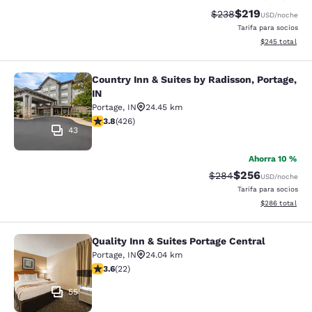
$219
Tarifa tachada:
Tarifa reducida:
$238
USD
/noche
Tarifa para socios
Ver detalles to
$245
total
Country Inn & Suites by Radisson, Portage,
Country Inn & Suites by Radisson, Po
IN
Portage
,
IN
24.45 km
Calificación de 3.79 estrellas. Bueno. 426 reseñas
3.8
(
426
)
43
Ahorra 10 %
$256
Tarifa tachada:
Tarifa reducida:
$284
USD
/noche
Tarifa para socios
Ver detalles to
$286
total
Quality Inn & Suites Portage Central
Quality Inn & Suites Portage Central
Portage
,
IN
24.04 km
Calificación de 3.64 estrellas. Bueno. 22 reseñas
3.6
(
22
)
55