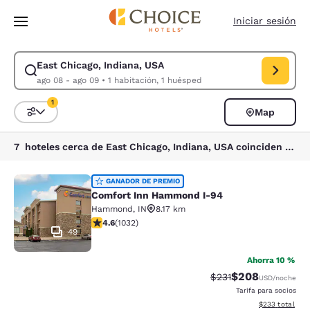
Carga completada
Saltar A Contenido Principal
Iniciar sesión
East Chicago, Indiana, USA
Modificar búsqueda para East Chicago, Indiana, USA. Fecha de entrada 
ago 08 - ago 09
•
1 habitación, 1 huésped
1
Map
Ordenar y filtrar
1 filtro seleccionado actualmente
7 hoteles cerca de East Chicago, Indiana, USA coinciden con tus filtros
Comfort Inn Hammond I-94
GANADOR DE PREMIO
Comfort Inn Hammond I-94
Hammond
,
IN
8.17 km
Calificación de 4.56 estrellas. Excelente. 1032 reseñas
4.6
(
1032
)
49
Ahorra 10 %
$208
Tarifa tachada:
Tarifa reducida:
$231
USD
/noche
Tarifa para socios
Ver detalles to
$233
total