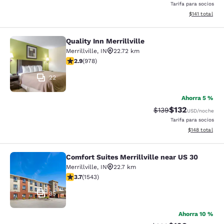
Tarifa para socios
Ver detalles t
$141
total
Quality Inn Merrillville
Quality Inn Merrillville
Merrillville
,
IN
22.72 km
Calificación de 2.9 estrellas. Razonable. 978 reseñas
2.9
(
978
)
22
Ahorra 5 %
$132
Tarifa tachada:
Tarifa reducida:
$139
USD
/noche
Tarifa para socios
Ver detalles t
$148
total
Comfort Suites Merrillville near US 30
Comfort Suites Merrillville near US 
Merrillville
,
IN
22.7 km
Calificación de 3.7 estrellas. Bueno. 1543 reseñas
3.7
(
1543
)
35
Ahorra 10 %