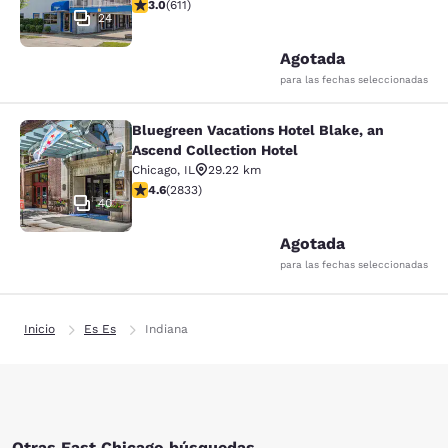
Calificación de 2.98 estrellas. Razonable. 611 reseñas
3.0
(
611
)
24
Agotada
para las fechas seleccionadas
Bluegreen Vacations Hotel Blake, an
Bluegreen Vacations Hotel Blake, an
Ascend Collection Hotel
Chicago
,
IL
29.22 km
Calificación de 4.59 estrellas. Excelente. 2833 reseña
4.6
(
2833
)
40
Agotada
para las fechas seleccionadas
Inicio
Es Es
Indiana
Otras East Chicago búsquedas