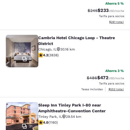
Ahorra 5 %
$233
Tarifa tachada:
Tarifa reducida:
$245
USD
/noche
Tarifa para socios
Ver detalles t
$261
total
Cambria Hotel Chicago Loop - Theatre
Cambria Hotel Chicago Loop - Theatr
District
Chicago
,
IL
30.16 km
Calificación de 4.21 estrellas. Excelente. 3838 reseñas
4.2
(
3838
)
51
Ahorra 3 %
$472
Tarifa tachada:
Tarifa reducida:
$486
USD
/noche
Tarifa para socios
Ver detalles to
Tasas incluidas
$552
total
Sleep Inn Tinley Park I-80 near
Sleep Inn Tinley Park I-80 near Am
Amphitheatre-Convention Center
Tinley Park
,
IL
29.54 km
Calificación de 4.01 estrellas. Muy bueno. 1160 reseña
4.0
(
1160
)
31