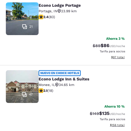
Econo Lodge Portage
Econo Lodge Portage
Portage
,
IN
23.99 km
Calificación de 2.35 estrellas. Razonable. 83 reseñas
2.4
(
83
)
21
Ahorra 3 %
$86
Tarifa tachada:
Tarifa reducida
$89
USD
/noche
Tarifa para socios
Ver detalles 
$97
total
Econo Lodge Inn & Suites
NUEVO EN CHOICE HOTELS
Econo Lodge Inn & Suites
Monee
,
IL
34.65 km
Calificación de 2.06 estrellas. Razonable. 18 reseñas
2.1
(
18
)
47
Ahorra 10 %
$135
Tarifa tachada:
Tarifa reducida:
$149
USD
/noche
Tarifa para socios
Ver detalles t
$156
total