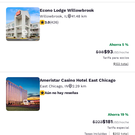
Econo Lodge Willowbrook
Econo Lodge Willowbrook
Willowbrook
,
IL
41.48 km
Calificación de 2.99 estrellas. Razonable. 426 reseñas
3.0
(
426
)
30
Ahorra 5 %
$93
Tarifa tachada:
Tarifa reducida
$98
USD
/noche
Tarifa para socios
Ver detalles t
$103
total
Ameristar Casino Hotel East Chicago
Ameristar Casino Hotel East Chicag
East Chicago
,
IN
2.29 km
Aún no hay reseñas
Aún no hay reseñas
11
Ahorra 19 %
$181
Tarifa tachada:
Tarifa reducida:
$223
USD
/noche
Tarifa especial
Ver detalles to
Tasas incluidas
$202
total