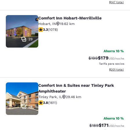
Ver detalles t
$147
total
Comfort Inn Hobart-Merrillville
Comfort Inn Hobart-Merrillville
Hobart
,
IN
19.62 km
Calificación de 3.28 estrellas. Bueno. 1078 reseñas
3.3
(
1078
)
29
Ahorra 10 %
$179
Tarifa tachada:
Tarifa reducida:
$199
USD
/noche
Tarifa para socios
Ver detalles t
$201
total
Comfort Inn & Suites near Tinley Park
Comfort Inn & Suites near Tinley P
Amphitheater
Tinley Park
,
IL
29.46 km
Calificación de 3.8 estrellas. Bueno. 1611 reseñas
3.8
(
1611
)
38
Ahorra 10 %
$171
Tarifa tachada:
Tarifa reducida:
$189
USD
/noche