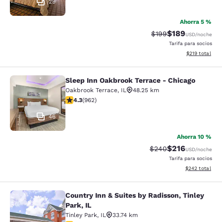
29
Ahorra 5 %
$189
Tarifa tachada:
Tarifa reducida:
$199
USD
/noche
Tarifa para socios
Ver detalles t
$219
total
Sleep Inn Oakbrook Terrace - Chicago
Sleep Inn Oakbrook Terrace - Chica
Oakbrook Terrace
,
IL
48.25 km
Calificación de 4.33 estrellas. Excelente. 962 reseñas
4.3
(
962
)
46
Ahorra 10 %
$216
Tarifa tachada:
Tarifa reducida:
$240
USD
/noche
Tarifa para socios
Ver detalles to
$242
total
Country Inn & Suites by Radisson, Tinley
Country Inn & Suites by Radisson, Ti
Park, IL
Tinley Park
,
IL
33.74 km