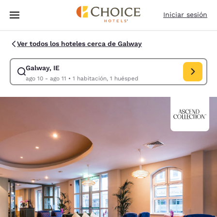
Carga completada
Saltar A Contenido Principal
Iniciar sesión
Ver todos los hoteles cerca de Galway
Galway, IE
Modificar búsqueda para Galway, IE. Fecha de entrada ago 10,
ago 10 - ago 11
•
1 habitación, 1 huésped