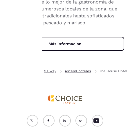
Hotel y descubre lo mejor de la gastronomía de
consentimiento no se
Galway en los numerosos locales de la zona, que
almacenarán en tu
dispositivo.
van desde pubs tradicionales hasta sofisticados
restaurantes de pescado y marisco.
Para obtener más
información, consulta
nuestra
Política de
Más información
cookies
.
Aceptar todas las cookies
Rechazar todas las cookie
Inicio
Irlanda
Galway
Ascend hoteles
The House Hotel, 