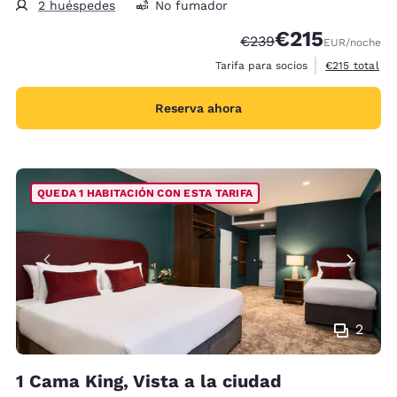
2 huéspedes
No fumador
€215
Tarifa tachada:
Tarifa reducida:
€239
EUR
/noche
Ver detalles 
Tarifa para socios
€215
total
Reserva ahora
QUEDA 1 HABITACIÓN CON ESTA TARIFA
2
1 Cama King, Vista a la ciudad