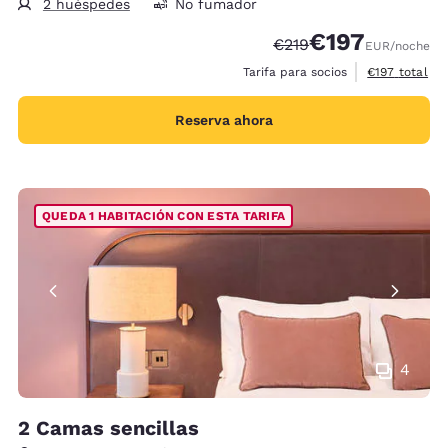
2 huéspedes
No fumador
€197
Tarifa tachada:
Tarifa reducida:
€219
EUR
/noche
Ver detalles 
Tarifa para socios
€197
total
Reserva ahora
QUEDA 1 HABITACIÓN CON ESTA TARIFA
4
2 Camas sencillas