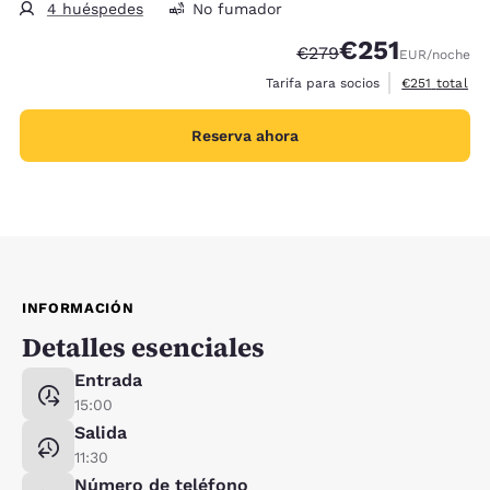
4 huéspedes
No fumador
€251
Tarifa tachada:
Tarifa reducida:
€279
EUR
/noche
Ver detalles 
Tarifa para socios
€251
total
Reserva ahora
INFORMACIÓN
Detalles esenciales
Entrada
15:00
Salida
11:30
Número de teléfono