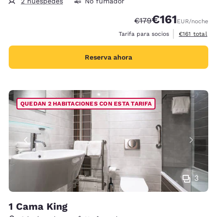
2 huéspedes
No fumador
€161
Tarifa tachada:
Tarifa reducida:
€179
EUR
/noche
Ver detalles 
Tarifa para socios
€161
total
Reserva ahora
QUEDAN 2 HABITACIONES CON ESTA TARIFA
3
1 Cama King