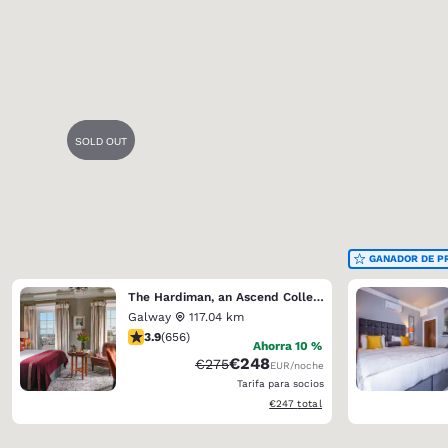
GANADOR DE P
The Hardiman, an Ascend Collection Hotel
Galway
117.04 km
Calificación de 3.88 estrellas. Bueno. 656 reseñas
3.9
(
656
)
Ahorra 10 %
€248
Tarifa tachada:
Tarifa reducida:
€275
EUR
/noche
Tarifa para socios
Ver detalles totales estimados
€247
total