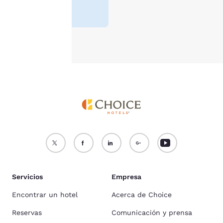
nuestra
Política de
cookies
.
Aceptar todas las cookies
Rechazar todas las cookie
Servicios
Empresa
Encontrar un hotel
Acerca de Choice
Reservas
Comunicación y prensa