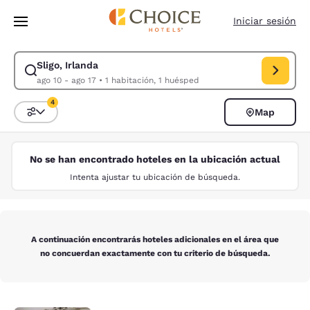
Carga completada
Saltar A Contenido Principal
Iniciar sesión
Sligo, Irlanda
Modificar búsqueda para Sligo, Irlanda. Fecha de entrada ago 10, fecha 
ago 10 - ago 17
•
1 habitación, 1 huésped
4
Map
Ordenar y filtrar
4 filtros seleccionados actualmente
No se han encontrado hoteles en la ubicación actual
Intenta ajustar tu ubicación de búsqueda.
A continuación encontrarás hoteles adicionales en el área que
no concuerdan exactamente con tu criterio de búsqueda.