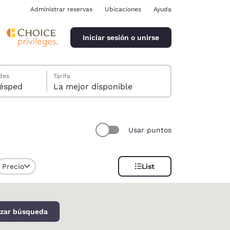
Administrar reservas
Ubicaciones
Ayuda
Iniciar sesión o unirse
des
Tarifa
ión, 1 huésped
La mejor disponible
Usar puntos
ina
Precio
List
izar búsqueda