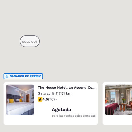
GANADOR DE PREMIO
The House Hotel, an Ascend Collection Hotel
Galway
117.51 km
Calificación de 3.99 estrellas. Bueno. 767 reseñas
4.0
(
767
)
Agotada
para las fechas seleccionadas