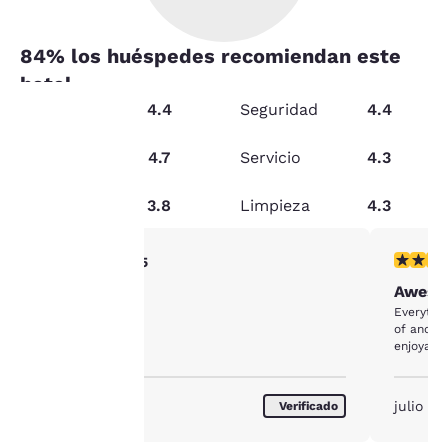
84
% los huéspedes recomiendan este
hotel
Condición
4.4
Seguridad
4.4
Relación
calidad-
4.7
Servicio
4.3
Tu
precio
privacidad
Servicios
3.8
Limpieza
4.3
es
Calificación de 5 estrellas. Excepcional. 1 reseña
Calificac
5/5
importante
Great
Awes
Everything was nice, 
para
of and th
enjoyable
nosotros.
julio de 2026
julio d
Verificado
Nuestro sitio web utiliza
cookies, incluidas cookies