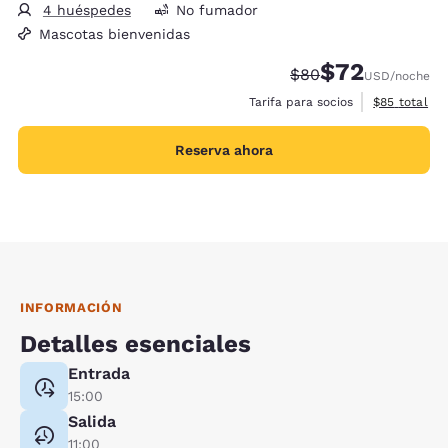
4 huéspedes
No fumador
Mascotas bienvenidas
$72
Tarifa tachada:
Tarifa reducida:
$80
USD
/noche
Ver detalles
Tarifa para socios
$85
total
Reserva ahora
INFORMACIÓN
Detalles esenciales
Entrada
15:00
Salida
11:00