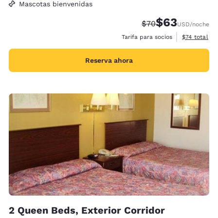
Mascotas bienvenidas
$63
Tarifa tachada:
Tarifa reducida:
$70
USD
/noche
Ver detalles
Tarifa para socios
$74
total
Reserva ahora
2 Queen Beds, Exterior Corridor