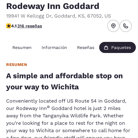
Rodeway Inn Goddard
19941 W Kellogg Dr
,
Goddard
,
KS
,
67052
,
US
Calificación de 4.08 estrellas. Muy bueno.
4.1
316 reseñas
Resumen
Información
Reseñas
Paquetes
RESUMEN
A simple and affordable stop on
your way to Wichita
Conveniently located off US Route 54 in Goddard,
®
our Rodeway Inn
Goddard hotel is just 2 miles
away from the Tanganyika Wildlife Park. Whether
you’re looking for a place to rest for the night on
your way to Wichita or somewhere to call home for
a few days, our friendly staff will ensure you have