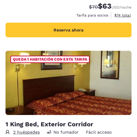
$63
Tarifa tachada:
Tarifa reducida:
$70
USD
/noche
Ver detalles
Tarifa para socios
$74
total
Reserva ahora
QUEDA 1 HABITACIÓN CON ESTA TARIFA
1 King Bed, Exterior Corridor
2 huéspedes
No fumador
Fácil acceso