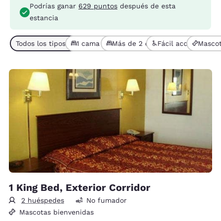
Podrías ganar
629 puntos
después de esta
estancia
Todos los tipos de habitaciones (3)
1 cama (2)
Más de 2 camas (1)
Fácil acceso (1)
Mascot
1 King Bed, Exterior Corridor
2 huéspedes
No fumador
Mascotas bienvenidas