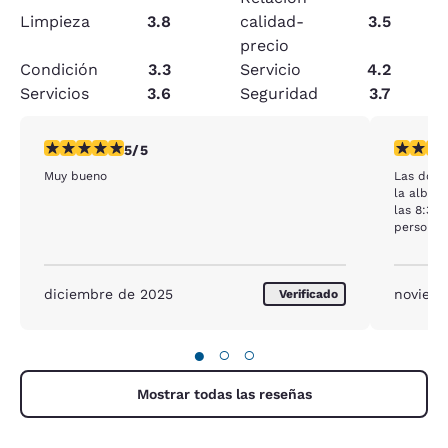
Limpieza
3.8
calidad-
3.5
precio
Condición
3.3
Servicio
4.2
Servicios
3.6
Seguridad
3.7
Calificación de 5 estrellas. Excepcional. 1 reseña
Calificac
5/5
Muy bueno
Las dos n
la alberca estaba la luz apagada y apende
las 8:30 cuando pedí que si
persona encargada no 
prendio
diciembre de 2025
noviem
Verificado
●
○
○
Mostrar todas las reseñas