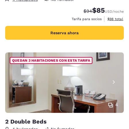
$85
Tarifa tachada:
Tarifa reducida:
$94
USD
/noche
Ver detalles
Tarifa para socios
$98
total
Reserva ahora
QUEDAN 3 HABITACIONES CON ESTA TARIFA
4
2 Double Beds
4 huéspedes
No fumador