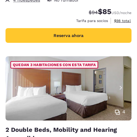
$85
Tarifa tachada:
Tarifa reducida:
$94
USD
/noche
Ver detalles
Tarifa para socios
$98
total
Reserva ahora
QUEDAN 3 HABITACIONES CON ESTA TARIFA
4
2 Double Beds, Mobility and Hearing