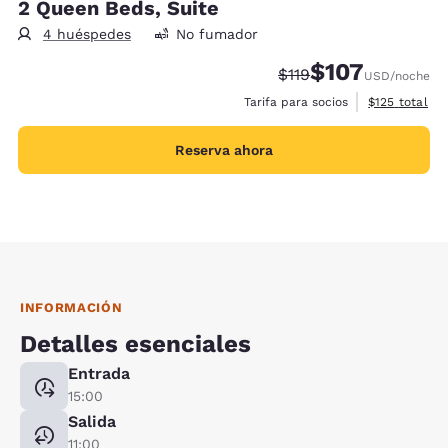
2 Queen Beds, Suite
4 huéspedes
No fumador
$107
Tarifa tachada:
Tarifa reducida:
$119
USD
/noche
Ver detalles 
Tarifa para socios
$125
total
Reserva ahora
INFORMACIÓN
Detalles esenciales
Entrada
15:00
Salida
11:00