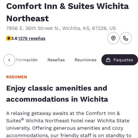
Comfort Inn & Suites Wichita
Northeast
7856 E. 36th Street N.
,
Wichita
,
KS
,
67226
,
US
Calificación de 3.64 estrellas. Bueno.
3.6
1376 reseñas
n
Información
Reseñas
Reuniones
Paquetes
RESUMEN
Enjoy classic amenities and
accommodations in Wichita
A relaxing getaway awaits at the Comfort Inn &
®
Suites
Wichita Northeast hotel near Wichita State
University. Offering generous amenities and cozy
accommodations, our friendly staff is on standby to