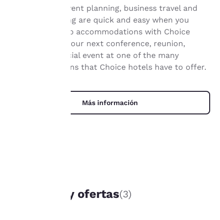
Group travel, event planning, business travel and
importante
meeting planning are quick and easy when you
book your group accommodations with Choice
para
Hotels®. Have your next conference, reunion,
nosotros.
meeting or special event at one of the many
meeting locations that Choice hotels have to offer.
Nuestro sitio web utiliza
cookies, incluidas cookies
Más información
de terceros, con fines de
rendimiento y para
ofrecerte una experiencia
web personalizada al
mostrar anuncios de
acuerdo con tus
preferencias de
navegación. Esto nos
OFERTAS ÚNICAS
permite recordar tus
Paquetes y ofertas
(3)
datos, mostrarte
productos de interés y
seguir mejorando nuestros