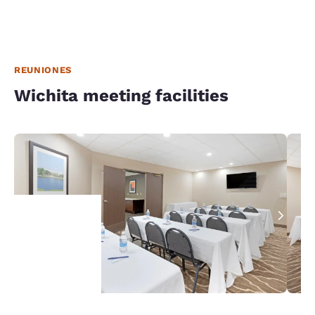
REUNIONES
Wichita meeting facilities
Tu
privacidad
es