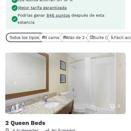
Mejor tarifa garantizada
Podrías ganar
846 puntos
después de esta
estancia
Todos los tipos de habitaciones (5)
1 cama (1)
Más de 2 camas (4)
Suite (2)
Fácil ac
3
2 Queen Beds
4 huéspedes
No fumador