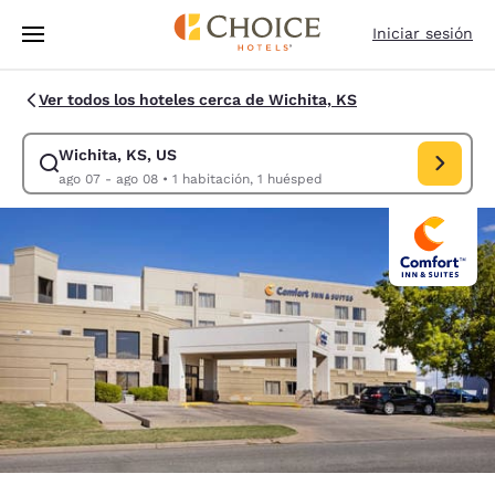
Carga completada
Saltar A Contenido Principal
Iniciar sesión
Ver todos los hoteles cerca de Wichita, KS
Wichita, KS, US
Modificar búsqueda para Wichita, KS, US. Fecha de entrada ago 07, fec
ago 07 - ago 08
•
1 habitación, 1 huésped