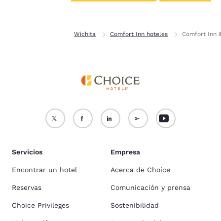
Aceptar todas las cookies
Rechazar todas las cookie
Inicio
Kansas
Wichita
Comfort Inn hoteles
Comfort Inn 
Servicios
Empresa
Encontrar un hotel
Acerca de Choice
Reservas
Comunicación y prensa
Choice Privileges
Sostenibilidad