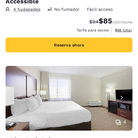
Accessible
4 huéspedes
No fumador
Fácil acceso
$85
Tarifa tachada:
Tarifa reducida:
$94
USD
/noche
Ver detalles
Tarifa para socios
$98
total
Reserva ahora
4