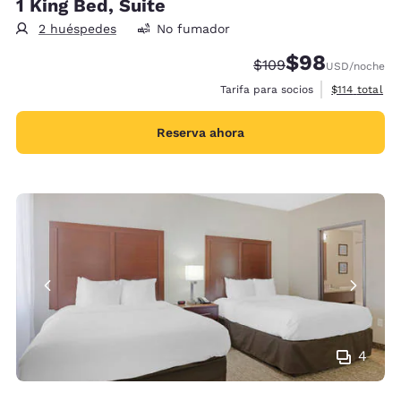
1 King Bed, Suite
2 huéspedes
No fumador
$98
Tarifa tachada:
Tarifa reducida:
$109
USD
/noche
Ver detalles 
Tarifa para socios
$114
total
Reserva ahora
4