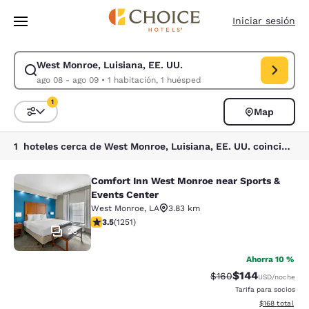
Carga completada
Saltar A Contenido Principal
Iniciar sesión
West Monroe, Luisiana, EE. UU.
Modificar búsqueda para West Monroe, Luisiana, EE. UU.. Fecha de entr
ago 08 - ago 09
•
1 habitación, 1 huésped
1
Map
Ordenar y filtrar
1 filtro seleccionado actualmente
1 hoteles cerca de West Monroe, Luisiana, EE. UU. coinciden con tus filtros
Comfort Inn West Monroe near Sports &
Comfort Inn West Monroe near Spor
Events Center
West Monroe
,
LA
3.83 km
Calificación de 3.55 estrellas. Bueno. 1251 reseñas
3.5
(
1251
)
23
Ahorra 10 %
$144
Tarifa tachada:
Tarifa reducida:
$160
USD
/noche
Tarifa para socios
Ver detalles t
$168
total