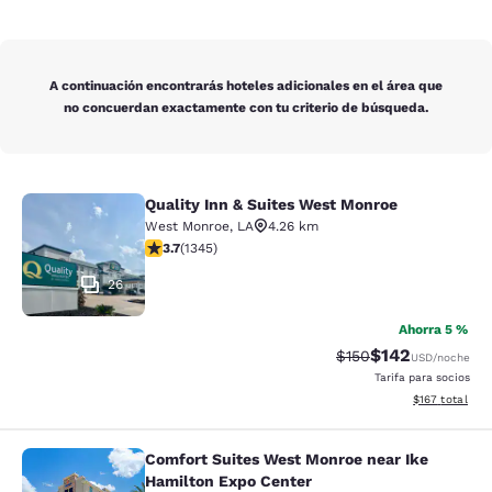
A continuación encontrarás hoteles adicionales en el área que
no concuerdan exactamente con tu criterio de búsqueda.
Quality Inn & Suites West Monroe
Quality Inn & Suites West Monroe
West Monroe
,
LA
4.26 km
Calificación de 3.71 estrellas. Bueno. 1345 reseñas
3.7
(
1345
)
26
Ahorra 5 %
$142
Tarifa tachada:
Tarifa reducida:
$150
USD
/noche
Tarifa para socios
Ver detalles t
$167
total
Comfort Suites West Monroe near Ike
Comfort Suites West Monroe near I
Hamilton Expo Center