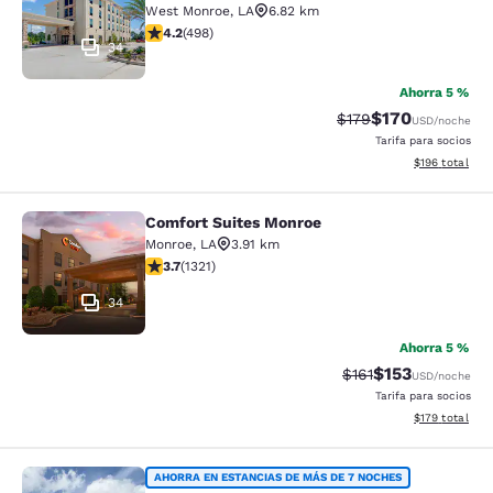
West Monroe
,
LA
6.82 km
Calificación de 4.15 estrellas. Muy bueno. 498 reseñas
4.2
(
498
)
34
Ahorra 5 %
$170
Tarifa tachada:
Tarifa reducida:
$179
USD
/noche
Tarifa para socios
Ver detalles t
$196
total
Comfort Suites Monroe
Comfort Suites Monroe
Monroe
,
LA
3.91 km
Calificación de 3.69 estrellas. Bueno. 1321 reseñas
3.7
(
1321
)
34
Ahorra 5 %
$153
Tarifa tachada:
Tarifa reducida:
$161
USD
/noche
Tarifa para socios
Ver detalles t
$179
total
WoodSpring Suites West Monroe I-2
AHORRA EN ESTANCIAS DE MÁS DE 7 NOCHES