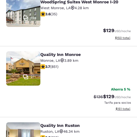
WoodSpring Suites West Monroe I-20
West Monroe
,
LA
4.28 km
Calificación de 3.6 estrellas. Bueno. 35 reseñas
3.6
(
35
)
19
$129
USD
/noche
Ver detalles t
$150
total
Quality Inn Monroe
Quality Inn Monroe
Monroe
,
LA
3.89 km
Calificación de 3.71 estrellas. Bueno. 851 reseñas
3.7
(
851
)
21
Ahorra 5 %
$129
Tarifa tachada:
Tarifa reducida:
$136
USD
/noche
Tarifa para socios
Ver detalles t
$151
total
Quality Inn Ruston
Quality Inn Ruston
Ruston
,
LA
46.34 km
Calificación de 3.52 estrellas. Bueno. 815 reseñas