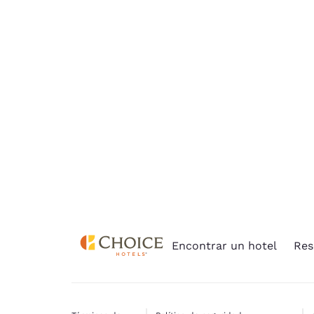
Canada
cookies», las cookies
Français
para las que se
requiere
Europa
consentimiento no se
Deutschla
almacenarán en tu
Deutsch
dispositivo.
Spain
Para obtener más
English
información, consulta
nuestra
Política de
Ireland
cookies
.
English
United Ki
English
Asia-Pacífico
Encontrar un hotel
Res
Australia
English