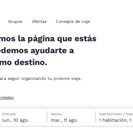
ies
Rechazar todas las cookies
Configu
Grupos
Ofertas
Consejos de viaje
mos la página que estás
odemos ayudarte a
ión actuales
imo destino.
u idioma preferido
ara seguir organizando tu próximo viaje.
tes
Estados Unidos
América Lat
vileges
Español
Español
lunes, 10 de agosto
martes, 11 de agosto
Fecha de salida seleccionada: martes, 11 de agosto
Fecha de entrada seleccionada: lunes, 10 de agosto
Entrada
Salida
Habitaciones y hu
atina
Latin America
Canada
lun., 10 ago.
mar., 11 ago.
1 h
English
English