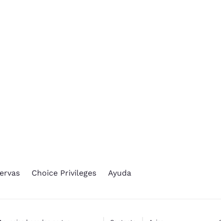
México
Mexico
Español
English
nd
Germany
España
English
Español
France
France
Français
English
Italia
Italy
Italiano
English
ngdom
ervas
Choice Privileges
Ayuda
India
New Zealan
English
English