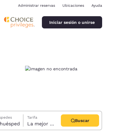
Administrar reservas
Ubicaciones
Ayuda
ración de cookies
Iniciar sesión o unirse
ina
éspedes
Tarifa
Buscar
abitación, 1 huésped
La mejor disponible