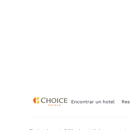
Canada
cookies», las cookies
Français
para las que se
requiere
Europa
consentimiento no se
Deutschla
almacenarán en tu
Deutsch
dispositivo.
Spain
Para obtener más
English
información, consulta
nuestra
Política de
Ireland
cookies
.
English
United Ki
English
Asia-Pacífico
Encontrar un hotel
Res
Australia
English