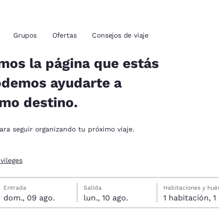
ies
Rechazar todas las cookies
Configu
Grupos
Ofertas
Consejos de viaje
mos la página que estás
odemos ayudarte a
ión actuales
imo destino.
u idioma preferido
ara seguir organizando tu próximo viaje.
tes
Estados Unidos
América Lat
vileges
Español
Español
domingo, 9 de agosto
lunes, 10 de agosto
Fecha de salida seleccionada: lunes, 10 de agosto
Fecha de entrada seleccionada: domingo, 9 de agosto
Entrada
Salida
Habitaciones y hu
atina
Latin America
Canada
dom., 09 ago.
lun., 10 ago.
1 h
English
English