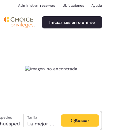
Administrar reservas
Ubicaciones
Ayuda
ración de cookies
Iniciar sesión o unirse
ina
éspedes
Tarifa
Buscar
abitación, 1 huésped
La mejor disponible