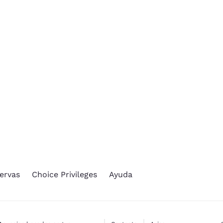
México
Mexico
Español
English
nd
Germany
España
English
Español
France
France
Français
English
Italia
Italy
Italiano
English
ngdom
ervas
Choice Privileges
Ayuda
India
New Zealan
English
English