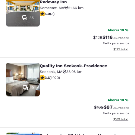
Rodeway Inn
Somerset
,
MA
21.66 km
Calificación de 5 estrellas. Excepcional. 3 reseñas
5.0
(
3
)
35
Ahorra 10 %
$116
Tarifa tachada:
Tarifa reducida:
$129
USD
/noche
Tarifa para socios
Ver detalles t
$132
total
Quality Inn Seekonk-Providence
Quality Inn Seekonk-Providence
Seekonk
,
MA
38.06 km
Calificación de 3.56 estrellas. Bueno. 1020 reseñas
3.6
(
1020
)
19
Ahorra 10 %
$97
Tarifa tachada:
Tarifa reducida
$108
USD
/noche
Tarifa para socios
Ver detalles t
$109
total