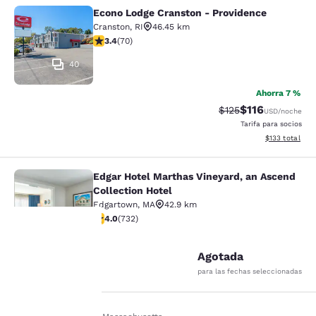
Econo Lodge Cranston - Providence
Econo Lodge Cranston - Providence
Cranston
,
RI
46.45 km
Calificación de 3.39 estrellas. Bueno. 70 reseñas
3.4
(
70
)
40
Ahorra 7 %
$116
Tarifa tachada:
Tarifa reducida:
$125
USD
/noche
Tarifa para socios
Ver detalles t
$133
total
Edgar Hotel Marthas Vineyard, an Ascend
Edgar Hotel Marthas Vineyard, an A
Collection Hotel
Edgartown
,
MA
42.9 km
Calificación de 4.02 estrellas. Muy bueno. 732 reseñas
4.0
(
732
)
70
Agotada
Tu
para las fechas seleccionadas
privacidad