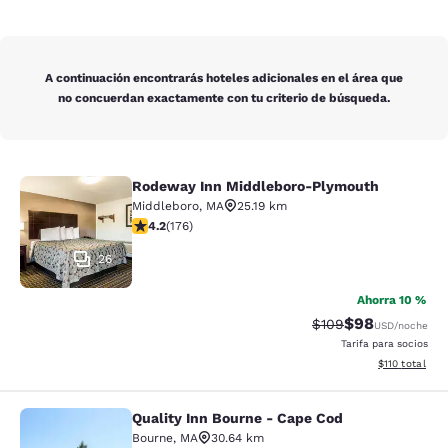
A continuación encontrarás hoteles adicionales en el área que
no concuerdan exactamente con tu criterio de búsqueda.
Rodeway Inn Middleboro-Plymouth
Rodeway Inn Middleboro-Plymouth
Middleboro
,
MA
25.19 km
Calificación de 4.16 estrellas. Muy bueno. 176 reseñas
4.2
(
176
)
26
Ahorra 10 %
$98
Tarifa tachada:
Tarifa reducida
$109
USD
/noche
Tarifa para socios
Ver detalles t
$110
total
Quality Inn Bourne - Cape Cod
Quality Inn Bourne - Cape Cod
Bourne
,
MA
30.64 km