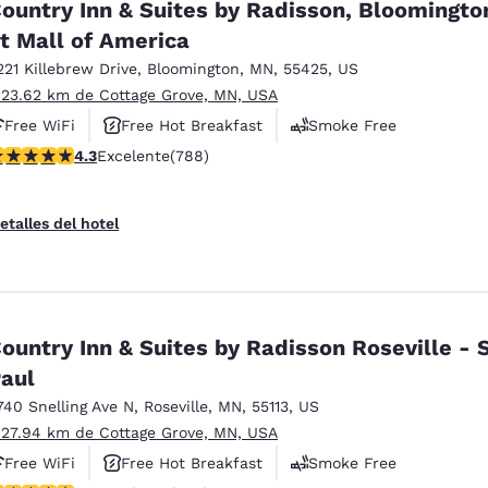
ountry Inn & Suites by Radisson, Bloomingto
t Mall of America
221 Killebrew Drive
,
Bloomington
,
MN
,
55425
,
US
 23.62 km de Cottage Grove, MN, USA
Free WiFi
Free Hot Breakfast
Smoke Free
alificación de 4.27 estrellas. Excelente. 788 reseñas
4.3
Excelente
(788)
etalles del hotel
ountry Inn & Suites by Radisson Roseville - S
aul
740 Snelling Ave N
,
Roseville
,
MN
,
55113
,
US
 27.94 km de Cottage Grove, MN, USA
Free WiFi
Free Hot Breakfast
Smoke Free