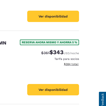
Ver disponibilidad
 MN
RESERVA AHORA MISMO Y AHORRA 5 %
$343
Tarifa tachada:
Tarifa reducida:
$361
USD
/noche
Tarifa para socios
Ver detalles totales estimado
$384
total
Ver disponibilidad