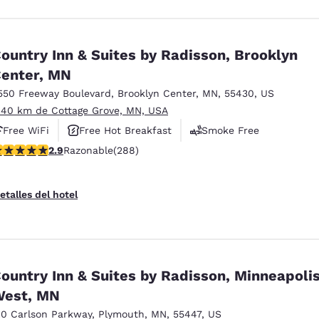
ountry Inn & Suites by Radisson, Brooklyn
enter, MN
550 Freeway Boulevard
,
Brooklyn Center
,
MN
,
55430
,
US
 40 km de Cottage Grove, MN, USA
Free WiFi
Free Hot Breakfast
Smoke Free
alificación de 2.86 estrellas. Razonable. 288 reseñas
2.9
Razonable
(288)
etalles del hotel
ountry Inn & Suites by Radisson, Minneapoli
est, MN
10 Carlson Parkway
,
Plymouth
,
MN
,
55447
,
US