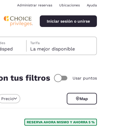
Administrar reservas
Ubicaciones
Ayuda
Iniciar sesión o unirse
des
Tarifa
ión, 1 huésped
La mejor disponible
n tus filtros
Usar puntos
ina
Precio
Map
RESERVA AHORA MISMO Y AHORRA 5 %