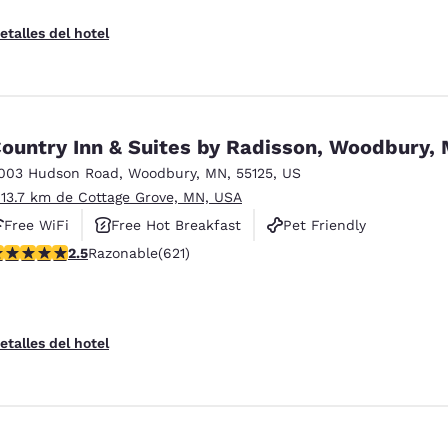
etalles del hotel
ountry Inn & Suites by Radisson, Woodbury,
003 Hudson Road
,
Woodbury
,
MN
,
55125
,
US
 13.7 km de Cottage Grove, MN, USA
Free WiFi
Free Hot Breakfast
Pet Friendly
alificación de 2.51 estrellas. Razonable. 621 reseñas
2.5
Razonable
(621)
etalles del hotel