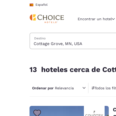
Carga completada
Saltar A Contenido Principal
Español
Encontrar un hotel
Buscar hoteles
Destino
Región y ubicac
España
Español
13 hoteles cerca de Cottage Grove, MN, USA coin
Selecciona t
13 hoteles cerca de Cot
América
United Sta
Ordenar por
Relevancia
Todos los fil
English
1 fil
América L
Português
C