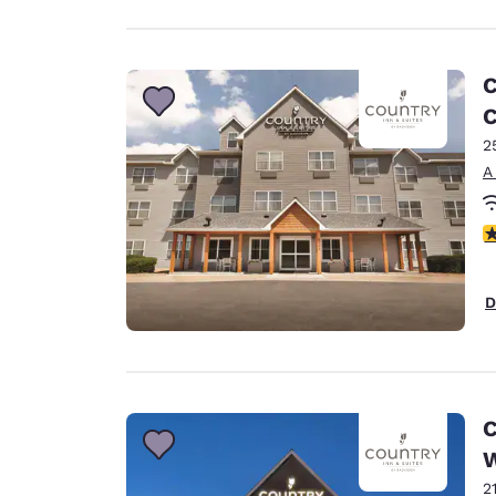
C
C
2
A
C
D
C
W
2