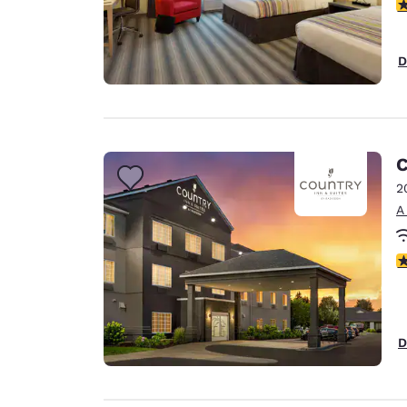
C
D
C
2
A
C
D