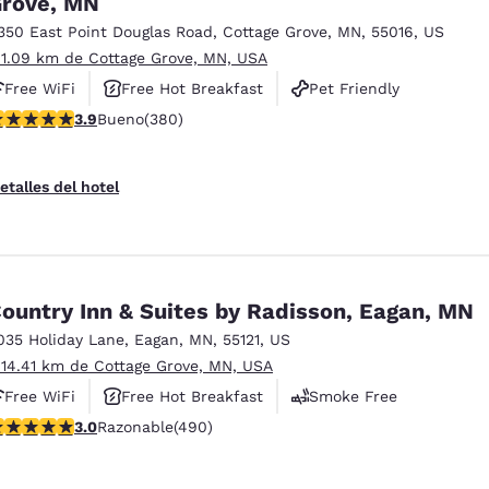
rove, MN
México
Mexico
Español
English
350 East Point Douglas Road
,
Cottage Grove
,
MN
,
55016
,
US
 1.09 km de Cottage Grove, MN, USA
Free WiFi
Free Hot Breakfast
Pet Friendly
nd
Germany
España
alificación de 3.89 estrellas. Bueno. 380 reseñas
3.9
Bueno
(380)
English
Español
France
France
etalles del hotel
Français
English
Italia
Italy
Italiano
English
ountry Inn & Suites by Radisson, Eagan, MN
ngdom
035 Holiday Lane
,
Eagan
,
MN
,
55121
,
US
 14.41 km de Cottage Grove, MN, USA
Free WiFi
Free Hot Breakfast
Smoke Free
India
New Zealan
alificación de 2.96 estrellas. Razonable. 490 reseñas
3.0
Razonable
(490)
English
English