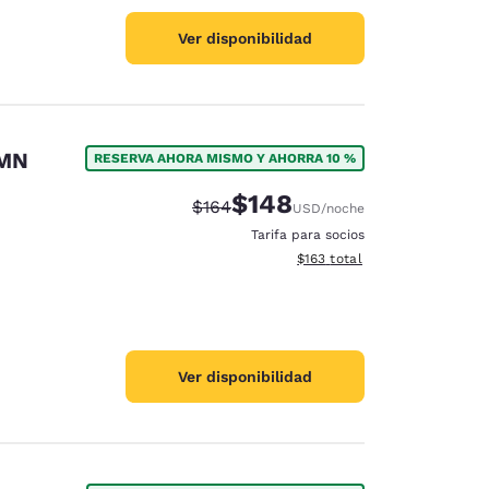
Ver disponibilidad
 MN
RESERVA AHORA MISMO Y AHORRA 10 %
$148
Tarifa tachada:
Tarifa reducida:
$164
USD
/noche
Tarifa para socios
Ver detalles totales estimado
$163
total
Ver disponibilidad