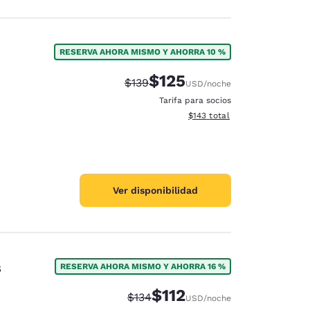
RESERVA AHORA MISMO Y AHORRA 10 %
$125
Tarifa tachada:
Tarifa reducida:
$139
USD
/noche
Tarifa para socios
Ver detalles totales estimado
$143
total
Ver disponibilidad
s
RESERVA AHORA MISMO Y AHORRA 16 %
$112
Tarifa tachada:
Tarifa reducida:
$134
USD
/noche