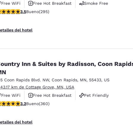
Free WiFi
Free Hot Breakfast
Smoke Free
alificación de 3.52 estrellas. Bueno. 295 reseñas
3.5
Bueno
(295)
etalles del hotel
ountry Inn & Suites by Radisson, Coon Rapid
MN
55 Coon Rapids Blvd. NW
,
Coon Rapids
,
MN
,
55433
,
US
 43.17 km de Cottage Grove, MN, USA
Free WiFi
Free Hot Breakfast
Pet Friendly
alificación de 3.16 estrellas. Bueno. 360 reseñas
3.2
Bueno
(360)
etalles del hotel