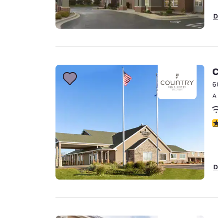
D
C
6
A
C
D