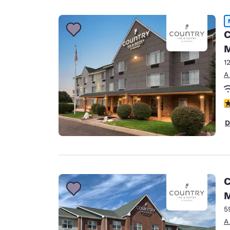
C
M
1
A
C
D
C
M
5
A