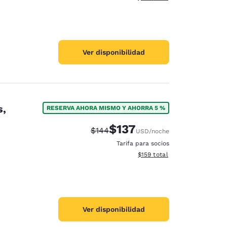
Ver disponibilidad
s,
RESERVA AHORA MISMO Y AHORRA 5 %
$137
Tarifa tachada:
Tarifa reducida:
$144
USD
/noche
Tarifa para socios
Ver detalles totales estimado
$159
total
Ver disponibilidad