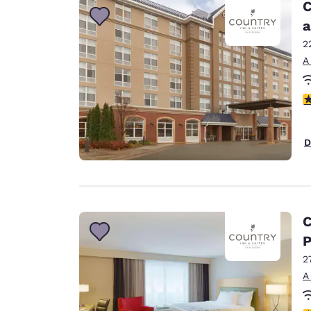
C
a
2
A
C
D
C
P
2
A