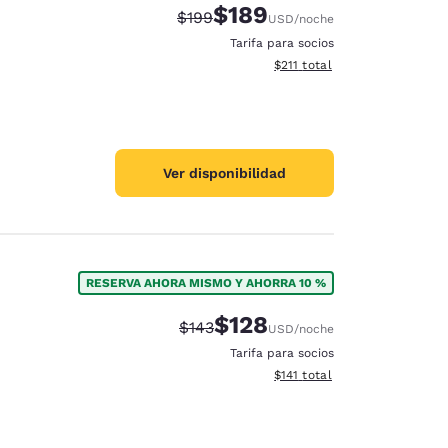
$189
Tarifa tachada:
Tarifa reducida:
$199
USD
/noche
Tarifa para socios
Ver detalles totales estimado
$211
total
Ver disponibilidad
RESERVA AHORA MISMO Y AHORRA 10 %
$128
Tarifa tachada:
Tarifa reducida:
$143
USD
/noche
Tarifa para socios
Ver detalles totales estimado
$141
total
d