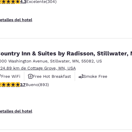
alificación de 4.3 estrellas. Excelente. 304 reseñas
4.3
Excelente
(304)
etalles del hotel
ountry Inn & Suites by Radisson, Stillwater,
000 Washington Avenue
,
Stillwater
,
MN
,
55082
,
US
 24.89 km de Cottage Grove, MN, USA
Free WiFi
Free Hot Breakfast
Smoke Free
alificación de 3.66 estrellas. Bueno. 893 reseñas
3.7
Bueno
(893)
etalles del hotel