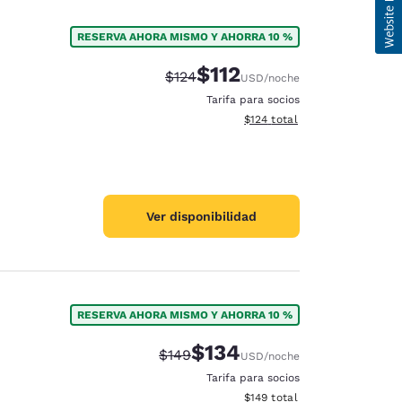
RESERVA AHORA MISMO Y AHORRA 10 %
$112
Tarifa tachada:
Tarifa reducida:
$124
USD
/noche
Tarifa para socios
Ver detalles totales estimado
$124
total
Ver disponibilidad
RESERVA AHORA MISMO Y AHORRA 10 %
$134
Tarifa tachada:
Tarifa reducida:
$149
USD
/noche
Tarifa para socios
Ver detalles totales estimado
$149
total