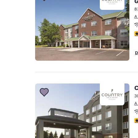
G
Canada
Français
8
A
Europa
Deutschla
C
Deutsch
Spain
D
English
Ireland
English
C
United Ki
English
3
A
Asia-Pacífico
Australia
C
English