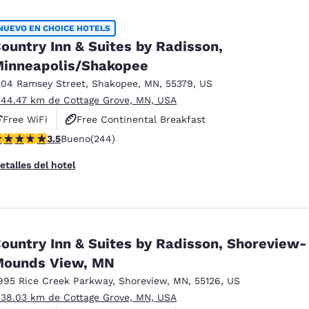
NUEVO EN CHOICE HOTELS
ountry Inn & Suites by Radisson,
inneapolis/Shakopee
204 Ramsey Street
,
Shakopee
,
MN
,
55379
,
US
 44.47 km de Cottage Grove, MN, USA
Free WiFi
Free Continental Breakfast
alificación de 3.49 estrellas. Bueno. 244 reseñas
3.5
Bueno
(244)
Free Hot Breakfast
etalles del hotel
ountry Inn & Suites by Radisson, Shoreview-
ounds View, MN
995 Rice Creek Parkway
,
Shoreview
,
MN
,
55126
,
US
 38.03 km de Cottage Grove, MN, USA