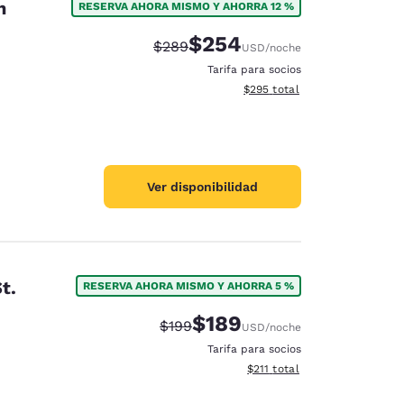
n
RESERVA AHORA MISMO Y AHORRA 12 %
$254
Tarifa tachada:
Tarifa reducida:
$289
USD
/noche
Tarifa para socios
Ver detalles totales estimado
$295
total
Ver disponibilidad
t.
RESERVA AHORA MISMO Y AHORRA 5 %
$189
Tarifa tachada:
Tarifa reducida:
$199
USD
/noche
Tarifa para socios
Ver detalles totales estimado
$211
total