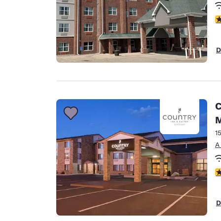
C
D
C
1
A
C
D