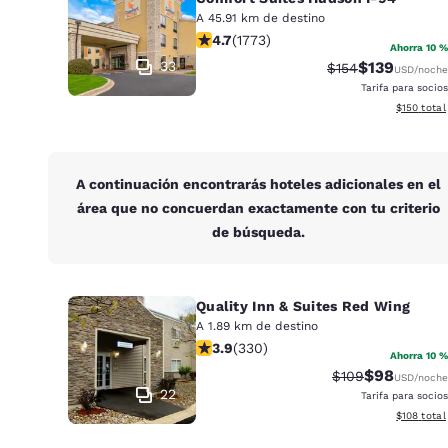
Canada
A 45.91 km de destino
Français
Calificación de 4.69 estrellas. Excep
4.7
(
1773
)
Ahorra 10 %
Europa
33
$139
Tarifa tachada:
Tarifa reduci
$154
USD
/noche
Tarifa para socios
Deutschla
Ver detall
$150
total
Deutsch
Spain
English
A continuación encontrarás hoteles adicionales en el
área que no concuerdan exactamente con tu criterio
Ireland
de búsqueda.
English
United Ki
Quality Inn & Suites Red Wing
English
A 1.89 km de destino
Calificación de 3.94 estrellas. Buen
Asia-Pacífico
3.9
(
330
)
Ahorra 10 %
$98
Tarifa tachada:
Tarifa reduc
$109
USD
/noche
Australia
22
Tarifa para socios
English
Ver detall
$108
total