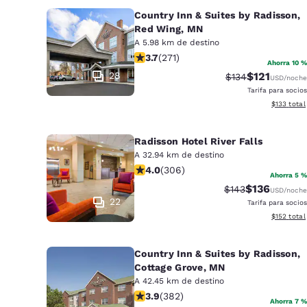
Country Inn & Suites by Radisson,
Red Wing, MN
A 5.98 km de destino
Calificación de 3.69 estrellas. Bueno
3.7
(
271
)
Ahorra 10 %
28
$121
Tarifa tachada:
Tarifa reduci
$134
USD
/noche
Tarifa para socios
Ver detall
$133
total
Radisson Hotel River Falls
A 32.94 km de destino
Calificación de 3.95 estrellas. Buen
4.0
(
306
)
Ahorra 5 %
$136
Tarifa tachada:
Tarifa reduci
$143
USD
/noche
22
Tarifa para socios
Ver detall
$152
total
Country Inn & Suites by Radisson,
Cottage Grove, MN
A 42.45 km de destino
Calificación de 3.9 estrellas. Bueno.
3.9
(
382
)
Ahorra 7 %