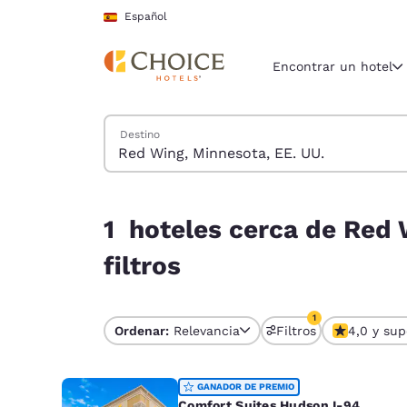
Carga completada
Saltar A Contenido Principal
Español
Encontrar un hotel
Buscar hoteles
Destino
Región y ubicac
España
Español
1 hoteles cerca de Red Wing, Minnesota, EE. UU.
1 hoteles cerca de Red 
Selecciona t
América
filtros
United Sta
English
1
Ordenar:
Relevancia
Filtros
4,0 y sup
1 filtro seleccion
América L
Português
GANADOR DE PREMIO
Comfort Suites Hudson I-94