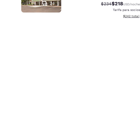
24
$218
Tarifa tachada:
Tarifa reduci
$234
USD
/noche
Tarifa para socios
Ver detalle
$242
total