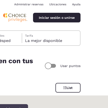
Administrar reservas
Ubicaciones
Ayuda
Iniciar sesión o unirse
des
Tarifa
ión, 1 huésped
La mejor disponible
en con tus
Usar puntos
ina
List