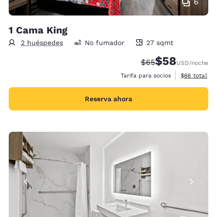
6
1 Cama King
2 huéspedes
No fumador
27 sqmt
27 metros cuadrados
$58
Tarifa tachada:
Tarifa reducida:
$65
USD
/noche
Ver detalles
Tarifa para socios
$66
total
Reserva ahora