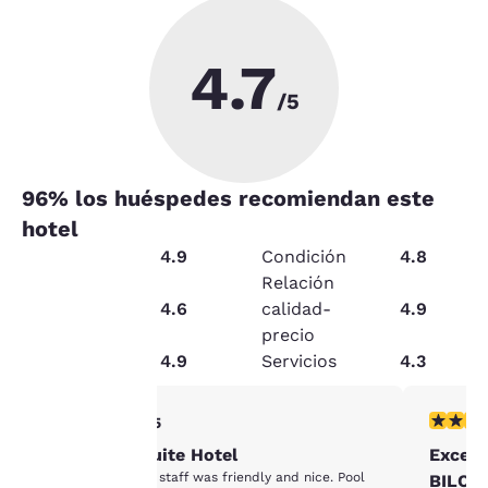
4.7
/5
96
% los huéspedes recomiendan este
hotel
Limpieza
4.9
Condición
4.8
Relación
Seguridad
4.6
calidad-
4.9
Tu
precio
Servicio
4.9
Servicios
4.3
privacidad
es
Calificación de 5 estrellas. Excepcional. 1 reseña
Calificac
5/5
Clean and Quite Hotel
Excell
importante
Hotel was clean, staff was friendly and nice. Pool
BILOXI