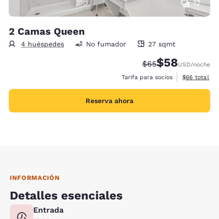
12
2 Camas Queen
4 huéspedes
No fumador
27 sqmt
27 metros cuadrados
$58
Tarifa tachada:
Tarifa reducida:
$65
USD
/noche
Ver detalles
Tarifa para socios
$66
total
Reserva ahora
INFORMACIÓN
Detalles esenciales
Entrada