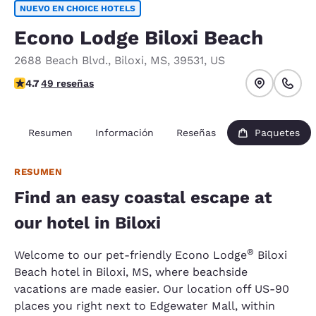
NUEVO EN CHOICE HOTELS
Econo Lodge Biloxi Beach
2688 Beach Blvd.
,
Biloxi
,
MS
,
39531
,
US
Calificación de 4.73 estrellas. Excepcional.
4.7
49 reseñas
Resumen
Información
Reseñas
Paquetes
RESUMEN
Find an easy coastal escape at
our hotel in Biloxi
®
Welcome to our pet-friendly Econo Lodge
Biloxi
Beach hotel in Biloxi, MS, where beachside
vacations are made easier. Our location off US-90
places you right next to Edgewater Mall, within