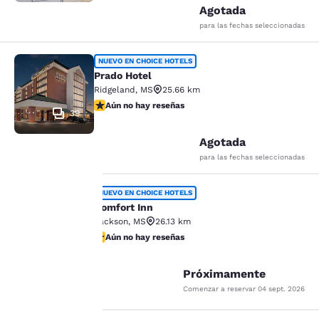
Agotada
para las fechas seleccionadas
Prado Hotel
NUEVO EN CHOICE HOTELS
Prado Hotel
Ridgeland
,
MS
25.66 km
Aún no hay reseñas
Aún no hay reseñas
39
Agotada
para las fechas seleccionadas
Comfort Inn
NUEVO EN CHOICE HOTELS
Comfort Inn
Jackson
,
MS
26.13 km
Tu
Aún no hay reseñas
Aún no hay reseñas
2
privacidad
Próximamente
es
Comenzar a reservar
04 sept. 2026
importante