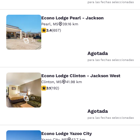
para las fechas seleccionadas
Econo Lodge Pearl - Jackson
Econo Lodge Pearl - Jackson
Pearl
,
MS
39.16 km
Calificación de 3.36 estrellas. Bueno. 657 reseñas
3.4
(
657
)
31
Agotada
para las fechas seleccionadas
Econo Lodge Clinton - Jackson West
Econo Lodge Clinton - Jackson Wes
Clinton
,
MS
41.98 km
Calificación de 3.14 estrellas. Bueno. 192 reseñas
3.1
(
192
)
17
Agotada
para las fechas seleccionadas
Econo Lodge Yazoo City
Econo Lodge Yazoo City
Yazoo City
,
MS
43.7 km