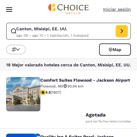
Carga completada
Saltar A Contenido Principal
Iniciar sesión
Canton, Misisipi, EE. UU.
Modificar búsqueda para Canton, Misisipi, EE. UU.. Fecha de entrada ag
ago 09 - ago 10
•
1 habitación, 1 huésped
Map
Ordenar y filtrar
18 Mejor valorado hoteles cerca de Canton, Misisipi, EE. UU.
Comfort Suites Flowood - Jackson Airport
Comfort Suites Flowood - Jackson A
Flowood
,
MS
30.04 km
Calificación de 4.49 estrellas. Excelente. 1607 reseñas
4.5
(
1607
)
35
Agotada
para las fechas seleccionadas
Quality Inn & Suites Pearl-Jackson