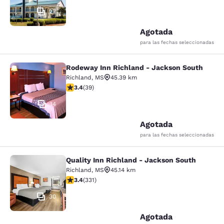
27
Agotada
para las fechas seleccionadas
Rodeway Inn Richland - Jackson South
Rodeway Inn Richland - Jackson So
Richland
,
MS
45.39 km
Calificación de 3.44 estrellas. Bueno. 39 reseñas
3.4
(
39
)
14
Agotada
para las fechas seleccionadas
Quality Inn Richland - Jackson South
Quality Inn Richland - Jackson Sou
Richland
,
MS
45.14 km
Calificación de 3.4 estrellas. Bueno. 331 reseñas
3.4
(
331
)
30
Agotada