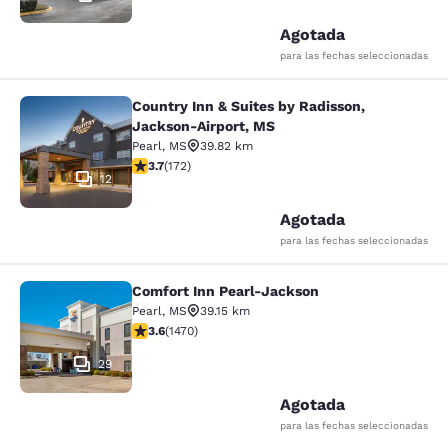
Agotada
para las fechas seleccionadas
Country Inn & Suites by Radisson,
Country Inn & Suites by Radisson, 
Jackson-Airport, MS
Pearl
,
MS
39.82 km
Calificación de 3.69 estrellas. Bueno. 172 reseñas
3.7
(
172
)
12
Agotada
para las fechas seleccionadas
Comfort Inn Pearl-Jackson
Comfort Inn Pearl-Jackson
Pearl
,
MS
39.15 km
Calificación de 3.64 estrellas. Bueno. 1470 reseñas
3.6
(
1470
)
29
Agotada
para las fechas seleccionadas