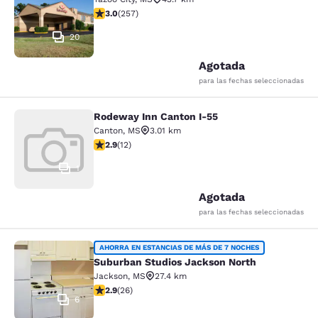
Calificación de 3.04 estrellas. Razonable. 257 reseñas
3.0
(
257
)
20
Agotada
para las fechas seleccionadas
Rodeway Inn Canton I-55
Rodeway Inn Canton I-55
Canton
,
MS
3.01 km
Calificación de 2.92 estrellas. Razonable. 12 reseñas
2.9
(
12
)
1
Agotada
para las fechas seleccionadas
Suburban Studios Jackson North
AHORRA EN ESTANCIAS DE MÁS DE 7 NOCHES
Suburban Studios Jackson North
Jackson
,
MS
27.4 km
Calificación de 2.85 estrellas. Razonable. 26 reseñas
2.9
(
26
)
6