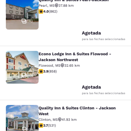
Quality Inn & Suites Pearl-Jackson
Pearl
,
MS
37.88 km
Calificación de 4.02 estrellas. Muy bueno. 862 reseñas
4.0
(
862
)
40
Agotada
para las fechas seleccionadas
Econo Lodge Inn & Suites Flowood -
Econo Lodge Inn & Suites Flowood 
Jackson Northwest
Flowood
,
MS
32.65 km
Calificación de 3.94 estrellas. Bueno. 858 reseñas
3.9
(
858
)
34
Agotada
para las fechas seleccionadas
Quality Inn & Suites Clinton - Jackson
Quality Inn & Suites Clinton - Jack
West
Clinton
,
MS
41.93 km
Calificación de 3.72 estrellas. Bueno. 531 reseñas
3.7
(
531
)
31