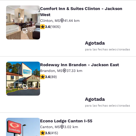
Comfort Inn & Suites Clinton - Jackson
Comfort Inn & Suites Clinton - Jac
West
Clinton
,
MS
41.44 km
Calificación de 3.58 estrellas. Bueno. 1905 reseñas
3.6
(
1905
)
29
Agotada
para las fechas seleccionadas
Rodeway Inn Brandon - Jackson East
Rodeway Inn Brandon - Jackson Ea
Brandon
,
MS
37.33 km
Calificación de 3.56 estrellas. Bueno. 89 reseñas
3.6
(
89
)
28
Agotada
para las fechas seleccionadas
Econo Lodge Canton I-55
Econo Lodge Canton I-55
Canton
,
MS
3.02 km
Calificación de 3.45 estrellas. Bueno. 415 reseñas
3.5
(
415
)