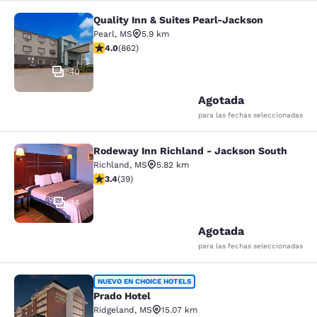
Quality Inn & Suites Pearl-Jackson
Quality Inn & Suites Pearl-Jackson
Pearl
,
MS
5.9 km
Calificación de 4.02 estrellas. Muy bueno. 862 reseñas
4.0
(
862
)
40
Agotada
para las fechas seleccionadas
Rodeway Inn Richland - Jackson South
Rodeway Inn Richland - Jackson So
Richland
,
MS
5.82 km
Calificación de 3.44 estrellas. Bueno. 39 reseñas
3.4
(
39
)
14
Agotada
para las fechas seleccionadas
Prado Hotel
NUEVO EN CHOICE HOTELS
Prado Hotel
Ridgeland
,
MS
15.07 km