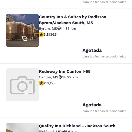
para las fechas seleccionadas
Country Inn & Suites by Radisson,
Country Inn & Suites by Radisson, 
Byram/Jackson South, MS
Byram
,
MS
14.53 km
Calificación de 3.76 estrellas. Bueno. 362 reseñas
3.8
(
362
)
21
Agotada
para las fechas seleccionadas
Rodeway Inn Canton I-55
Rodeway Inn Canton I-55
Canton
,
MS
38.22 km
Calificación de 2.92 estrellas. Razonable. 12 reseñas
2.9
(
12
)
1
Agotada
para las fechas seleccionadas
Quality Inn Richland - Jackson South
Quality Inn Richland - Jackson Sou
Richland
,
MS
5.6 km