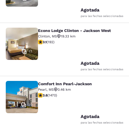
Agotada
para las fechas seleccionadas
Econo Lodge Clinton - Jackson West
Econo Lodge Clinton - Jackson Wes
Clinton
,
MS
19.33 km
Calificación de 3.14 estrellas. Bueno. 192 reseñas
3.1
(
192
)
17
Agotada
para las fechas seleccionadas
Comfort Inn Pearl-Jackson
Comfort Inn Pearl-Jackson
Pearl
,
MS
0.46 km
Calificación de 3.64 estrellas. Bueno. 1470 reseñas
3.6
(
1470
)
29
Agotada
para las fechas seleccionadas