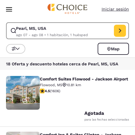
Carga completada
Saltar A Contenido Principal
Iniciar sesión
Pearl, MS, USA
Modificar búsqueda para Pearl, MS, USA. Fecha de entrada ago 07, fech
ago 07 - ago 08
•
1 habitación, 1 huésped
Map
Ordenar y filtrar
18 Oferta y descuento hoteles cerca de Pearl, MS, USA
Comfort Suites Flowood - Jackson Airport
Comfort Suites Flowood - Jackson A
Flowood
,
MS
10.81 km
Calificación de 4.49 estrellas. Excelente. 1606 reseñas
4.5
(
1606
)
35
Agotada
para las fechas seleccionadas
Comfort Inn & Suites Clinton - Jackson