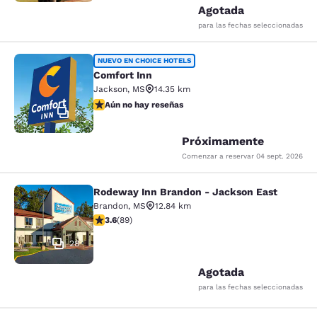
Agotada
para las fechas seleccionadas
Comfort Inn
NUEVO EN CHOICE HOTELS
Comfort Inn
Jackson
,
MS
14.35 km
Aún no hay reseñas
Aún no hay reseñas
2
Próximamente
Comenzar a reservar
04 sept. 2026
Rodeway Inn Brandon - Jackson East
Rodeway Inn Brandon - Jackson Ea
Brandon
,
MS
12.84 km
Calificación de 3.56 estrellas. Bueno. 89 reseñas
3.6
(
89
)
28
Agotada
para las fechas seleccionadas