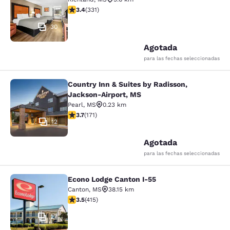
Calificación de 3.4 estrellas. Bueno. 331 reseñas
3.4
(
331
)
30
Agotada
para las fechas seleccionadas
Country Inn & Suites by Radisson,
Country Inn & Suites by Radisson, 
Jackson-Airport, MS
Pearl
,
MS
0.23 km
Calificación de 3.68 estrellas. Bueno. 171 reseñas
3.7
(
171
)
12
Agotada
para las fechas seleccionadas
Econo Lodge Canton I-55
Econo Lodge Canton I-55
Canton
,
MS
38.15 km
Calificación de 3.45 estrellas. Bueno. 415 reseñas
3.5
(
415
)
27