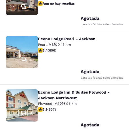
Aún no hay reseñas
Aún no hay reseñas
39
Agotada
para las fechas seleccionadas
Econo Lodge Pearl - Jackson
Econo Lodge Pearl - Jackson
Pearl
,
MS
0.43 km
Calificación de 3.36 estrellas. Bueno. 656 reseñas
3.4
(
656
)
31
Agotada
para las fechas seleccionadas
Econo Lodge Inn & Suites Flowood -
Econo Lodge Inn & Suites Flowood 
Jackson Northwest
Flowood
,
MS
6.94 km
Calificación de 3.94 estrellas. Bueno. 857 reseñas
3.9
(
857
)
34
Agotada