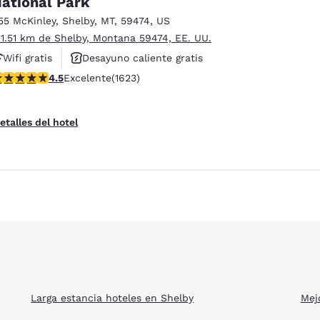
ational Park
México
Mexico
Español
English
55 McKinley
,
Shelby
,
MT
,
59474
,
US
 1.51 km de Shelby, Montana 59474, EE. UU.
Wifi gratis
Desayuno caliente gratis
nd
Germany
España
alificación de 4.47 estrellas. Excelente. 1623 reseñas
4.5
Excelente
(1623)
Hoteles que aceptan mascotas
English
Español
France
France
etalles del hotel
Français
English
ies
Rechazar todas las cookies
Configu
Italia
Italy
Italiano
English
ngdom
India
New Zealan
English
English
Larga estancia hoteles en Shelby
Mej