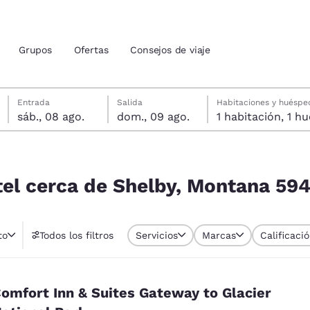
Grupos
Ofertas
Consejos de viaje
sábado, 8 de agosto
domingo, 9 de agosto
Fecha de salida seleccionada: domingo, 9 de agosto
Fecha de entrada seleccionada: sábado, 8 de agosto
Entrada
Salida
Habitaciones y huéspe
sáb., 08 ago.
dom., 09 ago.
1 habitac
ión actuales
ntana 59474, EE. UU.
u idioma preferido
tel cerca de Shelby, Montana 594
tes
Estados Unidos
América Lat
to
Todos los filtros
Servicios
Marcas
Calificac
Español
Español
atina
Latin America
Canada
English
English
omfort Inn & Suites Gateway to Glacier