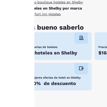
Estilo boutique hoteles en Shelby
«Aceptar todas las
Hoteles en Shelby por marca
cookies», aceptas que
se almacenen cookies
Comfort Inn Hoteles
en tu dispositivo. Al
Es bueno saberlo
hacer clic en
«Rechazar todas las
cookies», las cookies
para las que se
Ofertas de hoteles
Preci
requiere
1 hoteles en Shelby
$16
consentimiento no se
almacenarán en tu
dispositivo.
Para obtener más
Mejores ofertas de hotel en Shelby
información, consulta
10% de descuento
nuestra
Política de
cookies
.