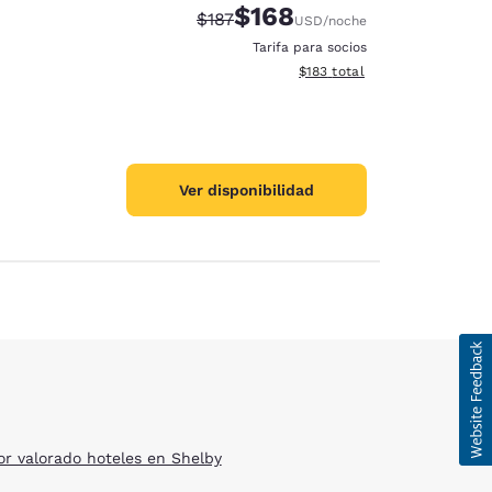
$168
Tarifa tachada:
Tarifa reducida:
$187
USD
/noche
Tarifa para socios
Ver detalles totales estimado
$183
total
Ver disponibilidad
ración de cookies
d
or valorado hoteles en Shelby