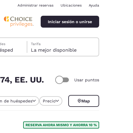
Administrar reservas
Ubicaciones
Ayuda
Iniciar sesión o unirse
des
Tarifa
ión, 1 huésped
La mejor disponible
74, EE. UU.
Usar puntos
ina
ión de huéspedes
Precio
Map
RESERVA AHORA MISMO Y AHORRA 10 %