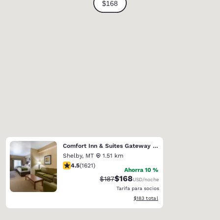
Comfort Inn & Suites Gateway to Glacier National Park
Shelby
,
MT
1.51 km
Calificación de 4.47 estrellas. Excelente. 1621 reseñas
4.5
(
1621
)
Ahorra 10 %
$168
Tarifa tachada:
Tarifa reducida:
$187
USD
/noche
Tarifa para socios
Ver detalles totales estimados
$183
total