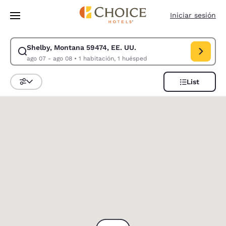
Carga completada
Saltar A Contenido Principal
Iniciar sesión
Shelby, Montana 59474, EE. UU.
Modificar búsqueda para Shelby, Montana 59474, EE. UU.. Fecha de entr
ago 07 - ago 08
•
1 habitación, 1 huésped
List
Ordenar y filtrar
0