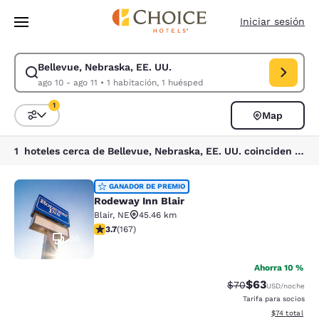
Carga completada
Saltar A Contenido Principal
Iniciar sesión
Bellevue, Nebraska, EE. UU.
Modificar búsqueda para Bellevue, Nebraska, EE. UU.. Fecha de entrada
ago 10 - ago 11
•
1 habitación, 1 huésped
1
Map
Ordenar y filtrar
1 filtro seleccionado actualmente
1 hoteles cerca de Bellevue, Nebraska, EE. UU. coinciden con tus filtros
Rodeway Inn Blair
GANADOR DE PREMIO
Rodeway Inn Blair
Blair
,
NE
45.46 km
Calificación de 3.69 estrellas. Bueno. 167 reseñas
3.7
(
167
)
26
Ahorra 10 %
$63
Tarifa tachada:
Tarifa reducida
$70
USD
/noche
Tarifa para socios
Ver detalles 
$74
total