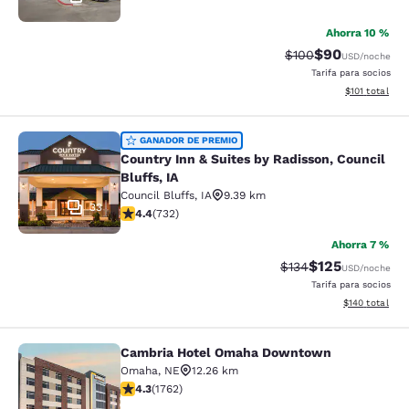
Ahorra 10 %
$90
Tarifa tachada:
Tarifa reducida
$100
USD
/noche
Tarifa para socios
Ver detalles t
$101
total
Country Inn & Suites by Radisson, Co
GANADOR DE PREMIO
Country Inn & Suites by Radisson, Council
Bluffs, IA
Council Bluffs
,
IA
9.39 km
33
Calificación de 4.39 estrellas. Excelente. 732 reseñas
4.4
(
732
)
Ahorra 7 %
$125
Tarifa tachada:
Tarifa reducida:
$134
USD
/noche
Tarifa para socios
Ver detalles t
$140
total
Cambria Hotel Omaha Downtown
Cambria Hotel Omaha Downtown
Omaha
,
NE
12.26 km
Calificación de 4.31 estrellas. Excelente. 1762 reseñas
4.3
(
1762
)