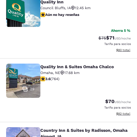
Quality Inn
Council Bluffs
,
IA
12.45 km
Aún no hay reseñas
Aún no hay reseñas
2
Ahorra 5 %
$71
Tarifa tachada:
Tarifa reducid
$75
USD
/noche
Tarifa para socios
Ver detalles 
$80
total
Quality Inn & Suites Omaha Chalco
Quality Inn & Suites Omaha Chalco
Omaha
,
NE
17.68 km
Calificación de 3.59 estrellas. Bueno. 764 reseñas
3.6
(
764
)
29
$70
USD
/noche
Tarifa para socios
Ver detalles 
$82
total
Country Inn & Suites by Radisson, Omaha
Country Inn & Suites by Radisson, O
Airport, IA