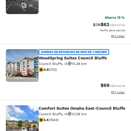
35
Ahorra 19 %
$62
Tarifa tachada:
Tarifa reducida
$76
USD
/noche
Tarifa para socios
Ver detalles 
$73
total
WoodSpring Suites Council Bluffs
AHORRA EN ESTANCIAS DE MÁS DE 7 NOCHES
WoodSpring Suites Council Bluffs
Council Bluffs
,
IA
10.38 km
Calificación de 3.99 estrellas. Bueno. 103 reseñas
4.0
(
103
)
16
$69
USD
/noche
Ver detalles 
$77
total
Comfort Suites Omaha East-Council Bluffs
Comfort Suites Omaha East-Council
Council Bluffs
,
IA
10.08 km
Calificación de 3.37 estrellas. Bueno. 1644 reseñas
3.4
(
1644
)
43