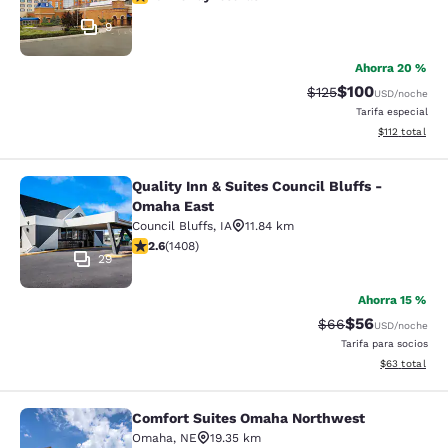
9
Ahorra 20 %
$100
Tarifa tachada:
Tarifa reducida:
$125
USD
/noche
Tarifa especial
Ver detalles t
$112
total
Quality Inn & Suites Council Bluffs -
Quality Inn & Suites Council Bluffs
Omaha East
Council Bluffs
,
IA
11.84 km
Calificación de 2.62 estrellas. Razonable. 1408 reseña
2.6
(
1408
)
29
Ahorra 15 %
$56
Tarifa tachada:
Tarifa reducida
$66
USD
/noche
Tarifa para socios
Ver detalles 
$63
total
Comfort Suites Omaha Northwest
Comfort Suites Omaha Northwest
Omaha
,
NE
19.35 km