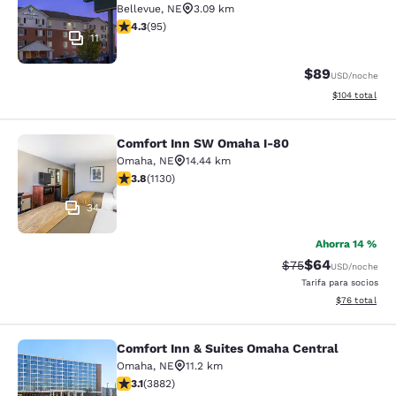
Bellevue
,
NE
3.09 km
Calificación de 4.26 estrellas. Excelente. 95 reseñas
4.3
(
95
)
11
$89
USD
/noche
Ver detalles t
$104
total
Comfort Inn SW Omaha I-80
Comfort Inn SW Omaha I-80
Omaha
,
NE
14.44 km
Calificación de 3.81 estrellas. Bueno. 1130 reseñas
3.8
(
1130
)
34
Ahorra 14 %
$64
Tarifa tachada:
Tarifa reducida
$75
USD
/noche
Tarifa para socios
Ver detalles 
$76
total
Comfort Inn & Suites Omaha Central
Comfort Inn & Suites Omaha Centra
Omaha
,
NE
11.2 km
Calificación de 3.13 estrellas. Bueno. 3882 reseñas
3.1
(
3882
)