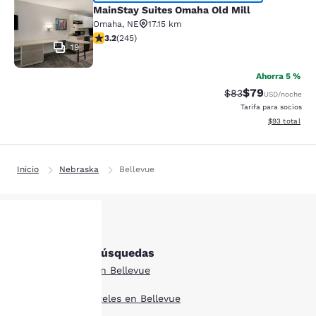
MainStay Suites Omaha Old Mill
MainStay Suites Omaha Old Mill
Omaha
,
NE
17.15 km
Calificación de 3.16 estrellas. Bueno. 245 reseñas
3.2
(
245
)
19
Ahorra 5 %
$79
Tarifa tachada:
Tarifa reducida
$83
USD
/noche
Tarifa para socios
Ver detalles 
$93
total
Inicio
Nebraska
Bellevue
Otras Bellevue búsquedas
Tu
Todos los hoteles en Bellevue
privacidad
Estilo boutique hoteles en Bellevue