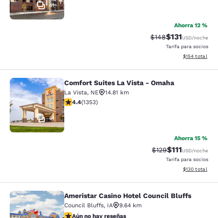
41
Ahorra 12 %
$131
Tarifa tachada:
Tarifa reducida
$148
USD
/noche
Tarifa para socios
Ver detalles t
$154
total
Comfort Suites La Vista - Omaha
Comfort Suites La Vista - Omaha
La Vista
,
NE
14.81 km
Calificación de 4.42 estrellas. Excelente. 1353 reseñas
4.4
(
1353
)
41
Ahorra 15 %
$111
Tarifa tachada:
Tarifa reducida
$129
USD
/noche
Tarifa para socios
Ver detalles t
$130
total
Ameristar Casino Hotel Council Bluffs
Ameristar Casino Hotel Council Bluf
Council Bluffs
,
IA
9.64 km
Aún no hay reseñas
Aún no hay reseñas