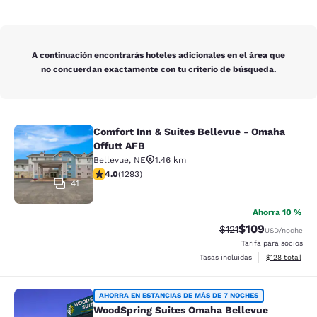
A continuación encontrarás hoteles adicionales en el área que
no concuerdan exactamente con tu criterio de búsqueda.
Comfort Inn & Suites Bellevue - Omaha
Comfort Inn & Suites Bellevue - Om
Offutt AFB
Bellevue
,
NE
1.46 km
Calificación de 4.05 estrellas. Muy bueno. 1293 reseña
4.0
(
1293
)
41
Ahorra 10 %
$109
Tarifa tachada:
Tarifa reducida:
$121
USD
/noche
Tarifa para socios
Ver detalles t
Tasas incluidas
$128
total
WoodSpring Suites Omaha Bellevue
AHORRA EN ESTANCIAS DE MÁS DE 7 NOCHES
WoodSpring Suites Omaha Bellevue