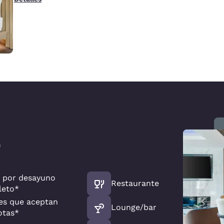
)
 por desayuno
Restaurante
leto*
es que aceptan
Lounge/bar
otas*