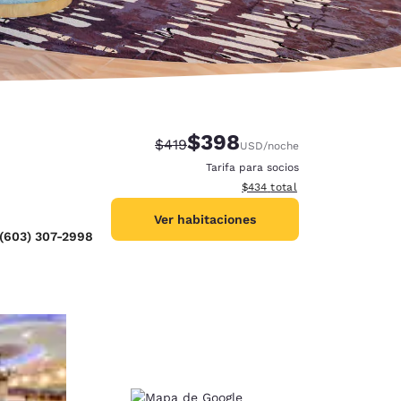
$398
Tarifa tachada:
Tarifa reducida:
$419
USD
/noche
Tarifa para socios
Ver detalles totales estimado
$434
total
Ver habitaciones
(603) 307-2998
d