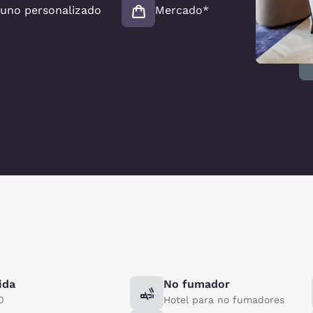
uno personalizado
Mercado*
ida
No fumador
0
Hotel para no fumadores