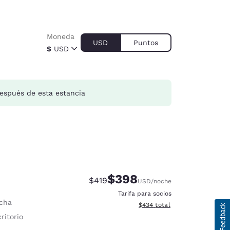
Moneda
USD
Puntos
$
USD
espués de esta estancia
$398
Tarifa tachada:
Tarifa reducida:
$419
USD
/noche
Tarifa para socios
cha
Ver detalles totales estimado
$434
total
ritorio