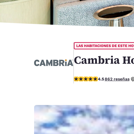
Canada
Français
Europa
Deutschla
Deutsch
LAS HABITACIONES DE ESTE H
Spain
English
Cambria Ho
Ireland
English
Calificación de 4.51 estrellas
4.5
862 reseñas
United Ki
English
Asia-Pacífico
Australia
English