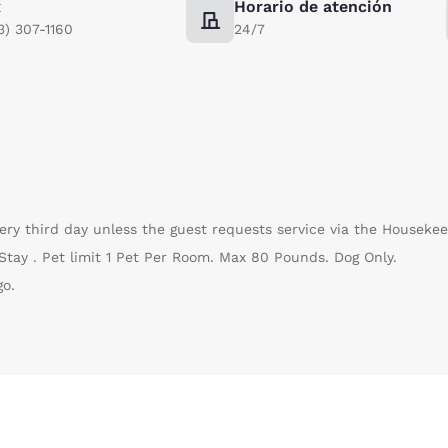
x
Horario de atención
3) 307-1160
24/7
very third day unless the guest requests service via the Housek
tay . Pet limit 1 Pet Per Room. Max 80 Pounds. Dog Only.
go.