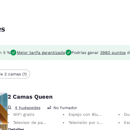
es
n 5 %
Mejor tarifa garantizada
Podrías ganar
3980 puntos
d
e 2 camas (1)
2 Camas Queen
4 huéspedes
No fumador
WiFi gratis
Espejo con Bluetooth
Du
Televisor de pantalla plana
Televisión por cable/satélite
Esc
Detalles