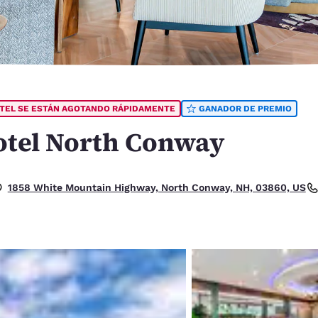
México
Mexico
Español
English
nd
Germany
España
English
Español
OTEL SE ESTÁN AGOTANDO RÁPIDAMENTE
GANADOR DE PREMIO
France
France
Français
English
tel North Conway
Italia
Italy
Italiano
English
. Excelente.
1858 White Mountain Highway, North Conway, NH, 03860, US
ngdom
India
New Zealan
English
English