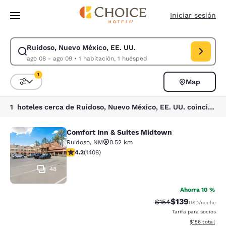
Carga completada
Saltar A Contenido Principal
Iniciar sesión
Ruidoso, Nuevo México, EE. UU.
Modificar búsqueda para Ruidoso, Nuevo México, EE. UU.. Fecha de entr
ago 08 - ago 09
•
1 habitación, 1 huésped
1
Map
Ordenar y filtrar
1 filtro seleccionado actualmente
1 hoteles cerca de Ruidoso, Nuevo México, EE. UU. coinciden con tus filtros
Comfort Inn & Suites Midtown
Comfort Inn & Suites Midtown
Ruidoso
,
NM
0.52 km
Calificación de 4.23 estrellas. Excelente. 1408 reseñas
4.2
(
1408
)
48
Ahorra 10 %
$139
Tarifa tachada:
Tarifa reducida:
$154
USD
/noche
Tarifa para socios
Ver detalles t
$156
total