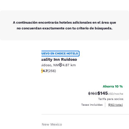
A continuación encontrarás hoteles adicionales en el área que
no concuerdan exactamente con tu criterio de búsqueda.
Quality Inn Ruidoso
NUEVO EN CHOICE HOTELS
Quality Inn Ruidoso
Ruidoso
,
NM
4.87 km
Tu
Calificación de 4.73 estrellas. Excepcional. 256 reseñ
4.7
(
256
)
30
privacidad
Ahorra 10 %
es
$145
Tarifa tachada:
Tarifa reducida:
$160
USD
/noche
Tarifa para socios
importante
Ver detalles t
Tasas incluidas
$163
total
para
Inicio
Es Es
New Mexico
nosotros.