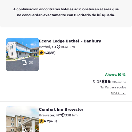
A continuación encontrarás hoteles adicionales en el área que
no concuerdan exactamente con tu criterio de búsqueda.
Econo Lodge Bethel - Danbury
Econo Lodge Bethel - Danbury
Bethel
,
CT
18.61 km
Calificación de 4.25 estrellas. Excelente. 85 reseñas
4.3
(
85
)
30
Ahorra 10 %
$95
Tarifa tachada:
Tarifa reducida
$105
USD
/noche
Tarifa para socios
Ver detalles t
$109
total
Comfort Inn Brewster
Comfort Inn Brewster
Brewster
,
NY
3.18 km
Calificación de 4.15 estrellas. Muy bueno. 473 reseñas
4.2
(
473
)
29