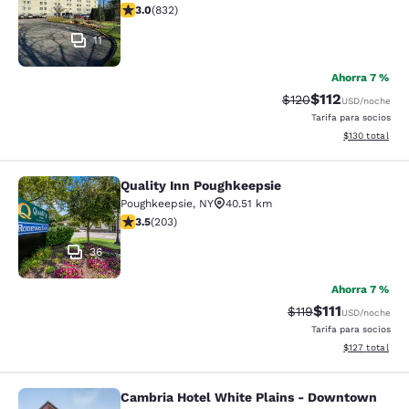
Calificación de 3 estrellas. Razonable. 832 reseñas
3.0
(
832
)
11
Ahorra 7 %
$112
Tarifa tachada:
Tarifa reducida:
$120
USD
/noche
Tarifa para socios
Ver detalles t
$130
total
Quality Inn Poughkeepsie
Quality Inn Poughkeepsie
Poughkeepsie
,
NY
40.51 km
Calificación de 3.45 estrellas. Bueno. 203 reseñas
3.5
(
203
)
36
Ahorra 7 %
$111
Tarifa tachada:
Tarifa reducida
$119
USD
/noche
Tarifa para socios
Ver detalles t
$127
total
Cambria Hotel White Plains - Downtown
Cambria Hotel White Plains - Dow