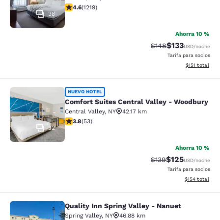
Calificación de 4.56 estrellas. Excelente. 1219 reseñas
4.6
(
1219
)
38
Ahorra 10 %
$133
Tarifa tachada:
Tarifa reducida:
$148
USD
/noche
Tarifa para socios
Ver detalles t
$151
total
Comfort Suites Central Valley - Wo
NUEVO HOTEL
Comfort Suites Central Valley - Woodbury
Central Valley
,
NY
42.17 km
Calificación de 3.79 estrellas. Bueno. 53 reseñas
3.8
(
53
)
32
Ahorra 10 %
$125
Tarifa tachada:
Tarifa reducida:
$139
USD
/noche
Tarifa para socios
Ver detalles t
$154
total
Quality Inn Spring Valley - Nanuet
Quality Inn Spring Valley - Nanuet
Spring Valley
,
NY
46.88 km