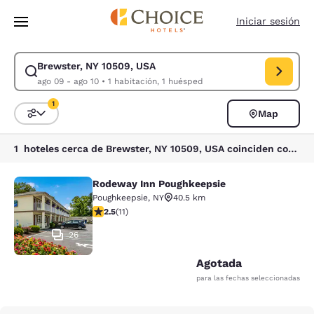
Carga completada
Saltar A Contenido Principal
Iniciar sesión
Brewster, NY 10509, USA
Modificar búsqueda para Brewster, NY 10509, USA. Fecha de entrada ago
ago 09 - ago 10
•
1 habitación, 1 huésped
1
Map
Ordenar y filtrar
1 filtro seleccionado actualmente
1 hoteles cerca de Brewster, NY 10509, USA coinciden con tus filtros
Rodeway Inn Poughkeepsie
Rodeway Inn Poughkeepsie
Poughkeepsie
,
NY
40.5 km
Calificación de 2.45 estrellas. Razonable. 11 reseñas
2.5
(
11
)
26
Agotada
para las fechas seleccionadas