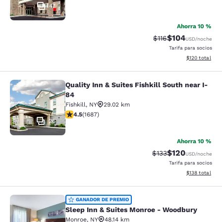
47
Ahorra 10 %
$104
Tarifa tachada:
Tarifa reducida:
$116
USD
/noche
Tarifa para socios
Ver detalles t
$120
total
Quality Inn & Suites Fishkill South near I-
Quality Inn & Suites Fishkill South 
84
Fishkill
,
NY
29.02 km
Calificación de 4.47 estrellas. Excelente. 1687 reseñas
4.5
(
1687
)
26
Ahorra 10 %
$120
Tarifa tachada:
Tarifa reducida:
$133
USD
/noche
Tarifa para socios
Ver detalles t
$138
total
Sleep Inn & Suites Monroe - Woodb
GANADOR DE PREMIO
Sleep Inn & Suites Monroe - Woodbury
Monroe
,
NY
48.14 km