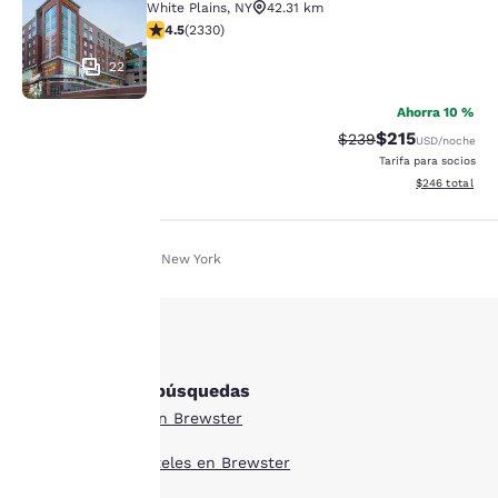
White Plains
,
NY
42.31 km
Calificación de 4.54 estrellas. Excelente. 2330 reseña
4.5
(
2330
)
22
Ahorra 10 %
$215
Tarifa tachada:
Tarifa reducida:
$239
USD
/noche
Tarifa para socios
Ver detalles to
$246
total
Inicio
Es Es
New York
Tu
privacidad
es
Otras Brewster búsquedas
importante
Todos los hoteles en Brewster
para
Estilo boutique hoteles en Brewster
nosotros.