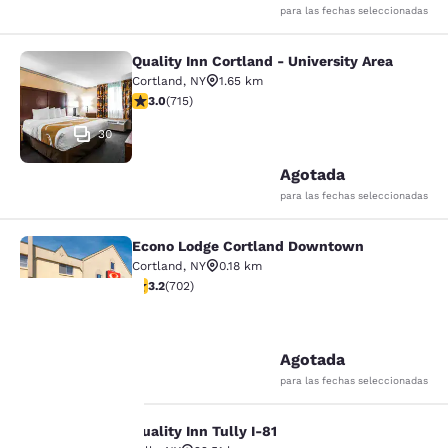
para las fechas seleccionadas
Quality Inn Cortland - University Area
Quality Inn Cortland - University Ar
Cortland
,
NY
1.65 km
Calificación de 2.96 estrellas. Razonable. 715 reseñas
3.0
(
715
)
30
Agotada
para las fechas seleccionadas
Econo Lodge Cortland Downtown
Econo Lodge Cortland Downtown
Cortland
,
NY
0.18 km
Calificación de 3.23 estrellas. Bueno. 702 reseñas
3.2
(
702
)
24
Tu
Agotada
para las fechas seleccionadas
privacidad
Quality Inn Tully I-81
Quality Inn Tully I-81
es