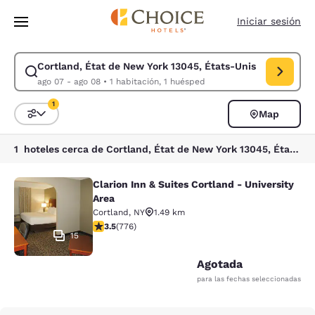
Carga completada
Saltar A Contenido Principal
Iniciar sesión
Cortland, État de New York 13045, États-Unis
Modificar búsqueda para Cortland, État de New York 13045, États-Unis.
ago 07 - ago 08
•
1 habitación, 1 huésped
1
Map
Ordenar y filtrar
1 filtro seleccionado actualmente
1 hoteles cerca de Cortland, État de New York 13045, États-Unis coinciden con tus filtros
Clarion Inn & Suites Cortland - University
Clarion Inn & Suites Cortland - Univ
Area
Cortland
,
NY
1.49 km
Calificación de 3.45 estrellas. Bueno. 776 reseñas
3.5
(
776
)
15
Agotada
para las fechas seleccionadas