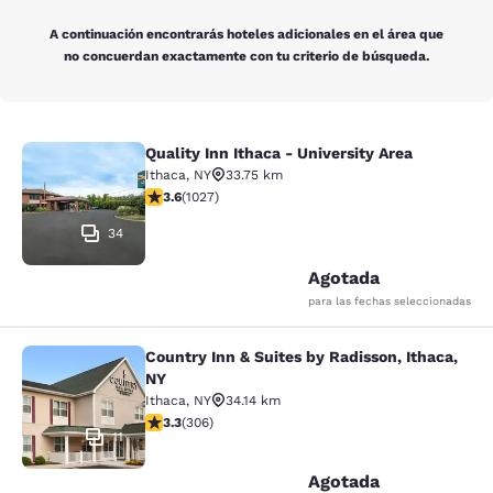
A continuación encontrarás hoteles adicionales en el área que
no concuerdan exactamente con tu criterio de búsqueda.
Quality Inn Ithaca - University Area
Quality Inn Ithaca - University Area
Ithaca
,
NY
33.75 km
Calificación de 3.59 estrellas. Bueno. 1027 reseñas
3.6
(
1027
)
34
Agotada
para las fechas seleccionadas
Country Inn & Suites by Radisson, Ithaca,
Country Inn & Suites by Radisson, I
NY
Ithaca
,
NY
34.14 km
Calificación de 3.3 estrellas. Bueno. 306 reseñas
3.3
(
306
)
11
Agotada