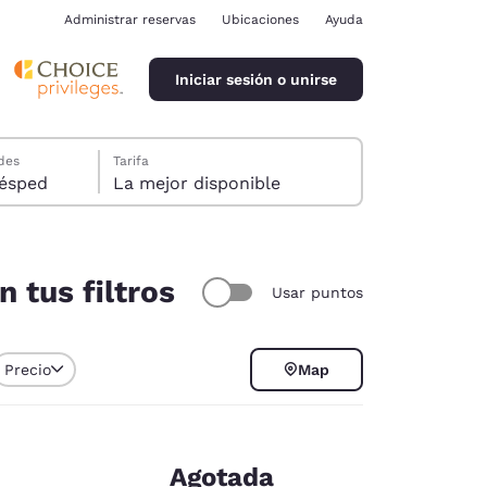
Administrar reservas
Ubicaciones
Ayuda
Iniciar sesión o unirse
des
Tarifa
ión, 1 huésped
La mejor disponible
 tus filtros
Usar puntos
ina
Precio
Map
Agotada