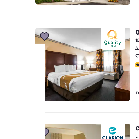
Q
1
A
C
Tu
privacidad
D
es
importante
para
C
nosotros.
2