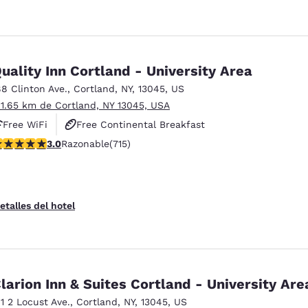
uality Inn Cortland - University Area
88 Clinton Ave.
,
Cortland
,
NY
,
13045
,
US
 1.65 km de Cortland, NY 13045, USA
Free WiFi
Free Continental Breakfast
alificación de 2.96 estrellas. Razonable. 715 reseñas
3.0
Razonable
(715)
Free Hot Breakfast
etalles del hotel
larion Inn & Suites Cortland - University Are
 1 2 Locust Ave.
,
Cortland
,
NY
,
13045
,
US