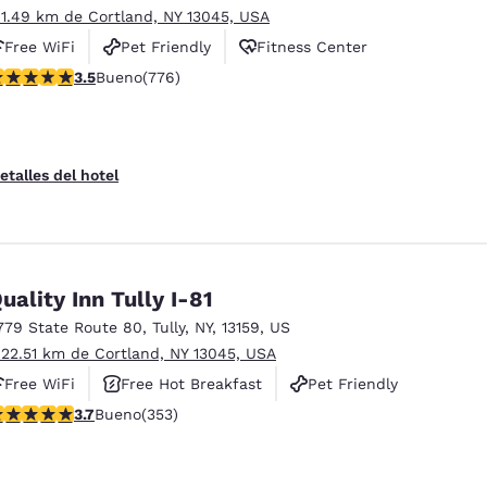
 1.49 km de Cortland, NY 13045, USA
Free WiFi
Pet Friendly
Fitness Center
alificación de 3.45 estrellas. Bueno. 776 reseñas
3.5
Bueno
(776)
etalles del hotel
uality Inn Tully I-81
779 State Route 80
,
Tully
,
NY
,
13159
,
US
 22.51 km de Cortland, NY 13045, USA
Free WiFi
Free Hot Breakfast
Pet Friendly
alificación de 3.69 estrellas. Bueno. 353 reseñas
3.7
Bueno
(353)
ies
Rechazar todas las cookies
Configu