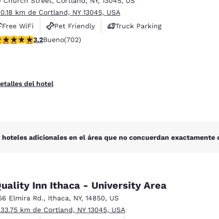
0 Church Street
,
Cortland
,
NY
,
13045
,
US
México
Mexico
Español
English
 0.18 km de Cortland, NY 13045, USA
Free WiFi
Pet Friendly
Truck Parking
alificación de 3.23 estrellas. Bueno. 702 reseñas
3.2
Bueno
(702)
nd
Germany
España
English
Español
France
France
etalles del hotel
Français
English
Italia
Italy
Italiano
English
 hoteles adicionales en el área que no concuerdan exactamente c
ngdom
uality Inn Ithaca - University Area
India
New Zealan
56 Elmira Rd.
,
Ithaca
,
NY
,
14850
,
US
English
English
 33.75 km de Cortland, NY 13045, USA