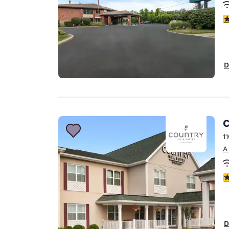
C
D
C
1
A
C
D