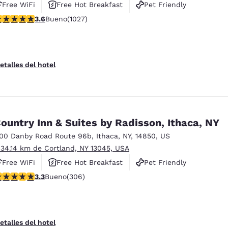
Free WiFi
Free Hot Breakfast
Pet Friendly
alificación de 3.59 estrellas. Bueno. 1027 reseñas
3.6
Bueno
(1027)
etalles del hotel
ountry Inn & Suites by Radisson, Ithaca, NY
100 Danby Road Route 96b
,
Ithaca
,
NY
,
14850
,
US
 34.14 km de Cortland, NY 13045, USA
Free WiFi
Free Hot Breakfast
Pet Friendly
alificación de 3.3 estrellas. Bueno. 306 reseñas
3.3
Bueno
(306)
etalles del hotel