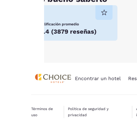
almacenarán en tu
dispositivo.
Para obtener más
Calificación promedio
información, consulta
3.4
(
3879 reseñas
)
nuestra
Política de
cookies
.
Encontrar un hotel
Res
Términos de
Política de seguridad y
uso
privacidad