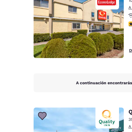
1
Canada
Français
A
Europa
C
Deutschla
Deutsch
Spain
D
English
Ireland
English
A continuación encontrarás
United Ki
English
Asia-Pacífico
Q
Australia
3
English
A