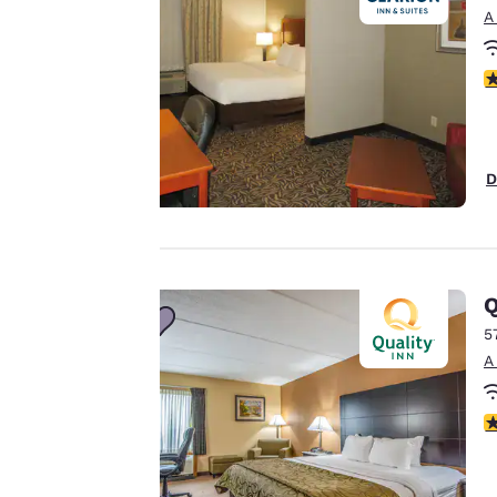
A
Nuestro sitio web
utiliza cookies,
C
incluidas cookies de
terceros, con fines de
rendimiento y para
ofrecerte una
D
experiencia web
personalizada al
mostrar anuncios de
acuerdo con tus
Q
preferencias de
5
navegación. Esto nos
A
permite recordar tus
datos, mostrarte
productos de interés
C
Aceptar todas las cook
y seguir mejorando
nuestros servicios.
Puedes cambiar estos