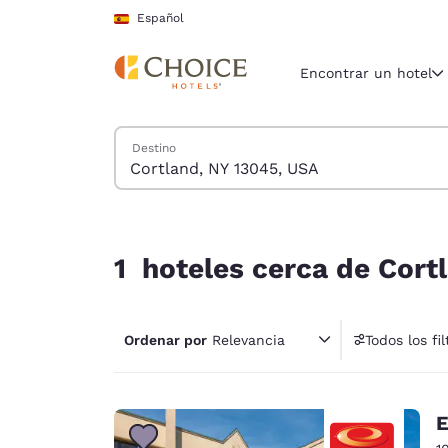
Carga completada
Saltar A Contenido Principal
Español
Encontrar un hotel
Buscar hoteles
Destino
Región y ubicac
España
Español
1 hoteles cerca de Cortland, NY 13045, USA coin
Selecciona t
1 hoteles cerca de Cortl
América
United Sta
Ordenar por
Relevancia
Todos los fil
English
1 fil
América L
Português
E