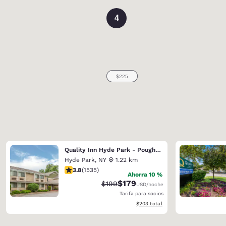
4
Quality Inn Hyde Park - Poughkeepsie North
Hyde Park
,
NY
1.22 km
Calificación de 3.82 estrellas. Bueno. 1535 reseñas
3.8
(
1535
)
Ahorra 10 %
$179
Tarifa tachada:
Tarifa reducida:
$199
USD
/noche
Tarifa para socios
Ver detalles totales estimados
$203
total