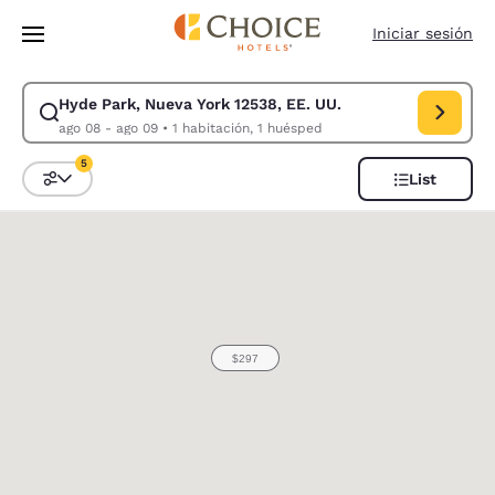
Carga completada
Saltar A Contenido Principal
Iniciar sesión
Hyde Park, Nueva York 12538, EE. UU.
Modificar búsqueda para Hyde Park, Nueva York 12538, EE. UU.. Fecha d
ago 08 - ago 09
•
1 habitación, 1 huésped
5
List
Ordenar y filtrar
5 filtros seleccionados actualmente
0