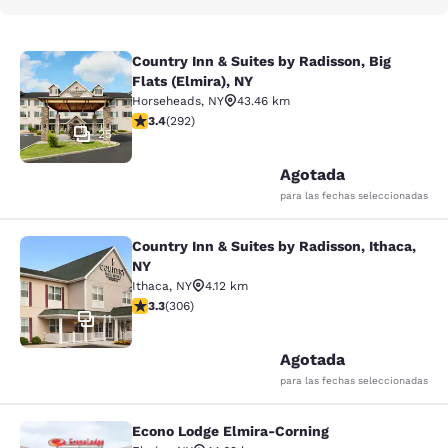
Country Inn & Suites by Radisson, Big
Country Inn & Suites by Radisson, Bi
Flats (Elmira), NY
Horseheads
,
NY
43.46 km
Calificación de 3.43 estrellas. Bueno. 292 reseñas
3.4
(
292
)
25
Agotada
para las fechas seleccionadas
Country Inn & Suites by Radisson, Ithaca,
Country Inn & Suites by Radisson, I
NY
Ithaca
,
NY
4.12 km
Calificación de 3.3 estrellas. Bueno. 306 reseñas
3.3
(
306
)
11
Agotada
para las fechas seleccionadas
Econo Lodge Elmira-Corning
Econo Lodge Elmira-Corning