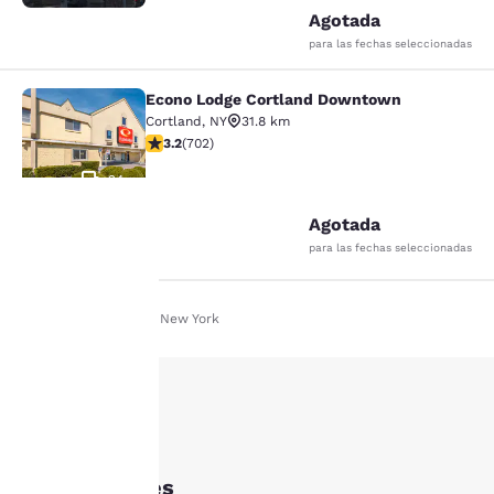
Agotada
para las fechas seleccionadas
Econo Lodge Cortland Downtown
Econo Lodge Cortland Downtown
Cortland
,
NY
31.8 km
Calificación de 3.23 estrellas. Bueno. 702 reseñas
3.2
(
702
)
24
Agotada
para las fechas seleccionadas
Tu
privacidad
Inicio
Es Es
New York
es
importante
para
Hotels in Ithaca, NY
Ithaca Hoteles
nosotros.