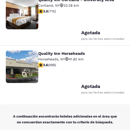
Quality Inn Cortland - University Ar
Cortland
,
NY
33.28 km
Calificación de 2.96 estrellas. Razonable. 715 reseñas
3.0
(
715
)
30
Agotada
para las fechas seleccionadas
Quality Inn Horseheads
Quality Inn Horseheads
Horseheads
,
NY
41.82 km
Calificación de 3.62 estrellas. Bueno. 499 reseñas
3.6
(
499
)
15
Agotada
para las fechas seleccionadas
A continuación encontrarás hoteles adicionales en el área que
no concuerdan exactamente con tu criterio de búsqueda.