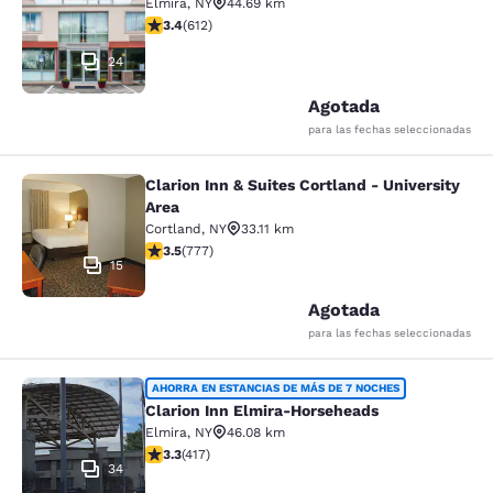
Elmira
,
NY
44.69 km
Calificación de 3.41 estrellas. Bueno. 612 reseñas
3.4
(
612
)
24
Agotada
para las fechas seleccionadas
Clarion Inn & Suites Cortland - University
Clarion Inn & Suites Cortland - Univ
Area
Cortland
,
NY
33.11 km
Calificación de 3.45 estrellas. Bueno. 777 reseñas
3.5
(
777
)
15
Agotada
para las fechas seleccionadas
Clarion Inn Elmira-Horseheads
AHORRA EN ESTANCIAS DE MÁS DE 7 NOCHES
Clarion Inn Elmira-Horseheads
Elmira
,
NY
46.08 km
Calificación de 3.3 estrellas. Bueno. 417 reseñas
3.3
(
417
)
34